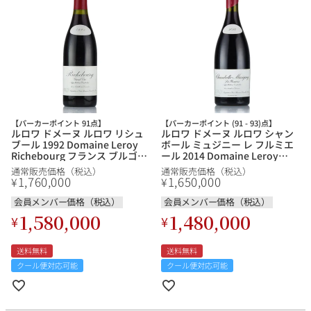
銘柄から探す
生産地から探す
【パーカーポイント 91点】
【パーカーポイント (91 - 93)点】
ルロワ ドメーヌ ルロワ リシュ
ルロワ ドメーヌ ルロワ シャン
種類で探す
ブール 1992 Domaine Leroy
ボール ミュジニー レ フルミエ
フランス
ブルゴーニュ
Richebourg フランス ブルゴー
ール 2014 Domaine Leroy
ニュ 赤ワイン
Chambolle Musigny Les
通常販売価格（税込）
通常販売価格（税込）
価格帯から探す
Fremieres フランス ブルゴーニ
1,760,000
1,650,000
¥
¥
ルロワ
DRC
赤ワイン
白ワイン
ュ 赤ワイン
ボルドー
シャンパーニュ
会員メンバー価格（税込）
会員メンバー価格（税込）
〜9,999円
10,000円〜39,999円
お得な情報を受け取る
1,580,000
1,480,000
スパークリング
ロゼワイン
¥
¥
ローヌ
その他
40,000円〜79,999円
80,000円〜99,999円
メルマガ
LINE
ワインセット
送料無料
送料無料
100,000円〜199,999円
クール便対応可能
クール便対応可能
アメリカ
カリフォルニア
ラフィット
ペトリュス
200,000円〜499,999円
500,000円〜
お問い合わせ