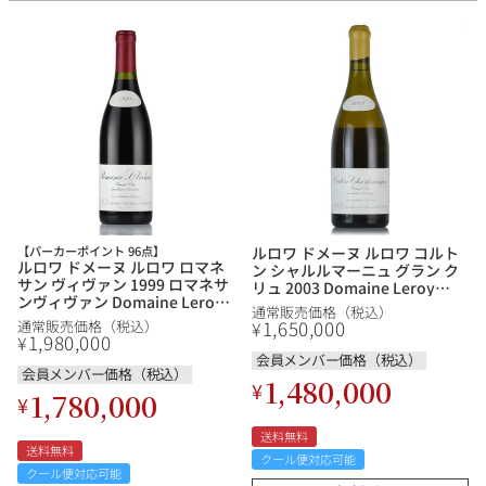
【パーカーポイント 96点】
ルロワ ドメーヌ ルロワ コルト
ルロワ ドメーヌ ルロワ ロマネ
ン シャルルマーニュ グラン ク
サン ヴィヴァン 1999 ロマネサ
リュ 2003 Domaine Leroy
ンヴィヴァン Domaine Leroy
Corton Charlemagne Grand
通常販売価格（税込）
Romanee St.Vivant フランス
Cru フランス ブルゴーニュ 白
1,650,000
¥
通常販売価格（税込）
ブルゴーニュ 赤ワイン
1,980,000
ワイン
¥
会員メンバー価格（税込）
会員メンバー価格（税込）
1,480,000
¥
1,780,000
¥
送料無料
送料無料
クール便対応可能
クール便対応可能