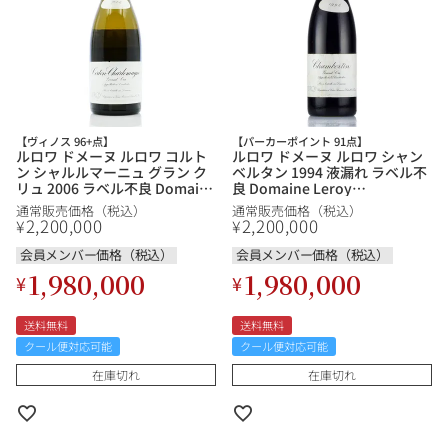
【ヴィノス 96+点】
【パーカーポイント 91点】
ルロワ ドメーヌ ルロワ コルト
ルロワ ドメーヌ ルロワ シャン
ン シャルルマーニュ グラン ク
ベルタン 1994 液漏れ ラベル不
リュ 2006 ラベル不良 Domaine
良 Domaine Leroy
Leroy Corton Charlemagne
Chambertin フランス ブルゴー
通常販売価格（税込）
通常販売価格（税込）
Grand Cru フランス ブルゴー
ニュ 赤ワイン
2,200,000
2,200,000
¥
¥
ニュ 白ワイン
会員メンバー価格（税込）
会員メンバー価格（税込）
1,980,000
1,980,000
¥
¥
送料無料
送料無料
クール便対応可能
クール便対応可能
在庫切れ
在庫切れ