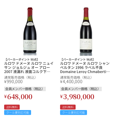
その他
イタリア
ドイツ
ルイ・ロデレール
サロン
チリ
その他国
スクリーミング・
オーパス・ワン
【パーカーポイント 90点】
【パーカーポイント 96点】
イーグル
ルロワ ドメーヌ ルロワ ニュイ
ルロワ ドメーヌ ルロワ シャン
サン ジョルジュ オー アロー
ベルタン 1996 ラベル不良
2007 液漏れ 液面コルク下
Domaine Leroy Chmabertin
3.5cm ラベル不良 Domaine
フランス ブルゴーニュ 赤ワイ
通常販売価格（税込）
通常販売価格（税込）
Leroy Nuits St.Georges Aux
ン
990,000
4,400,000
¥
¥
Allots フランス ブルゴーニュ
赤ワイン【ol】
会員メンバー価格（税込）
会員メンバー価格（税込）
648,000
3,980,000
¥
¥
送料無料
送料無料
クール便対応可能
クール便対応可能