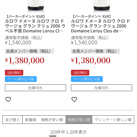
【パーカーポイント 93点】
【パーカーポイント 93点】
ルロワ ドメーヌ ルロワ クロ ド
ルロワ ドメーヌ ルロワ クロ ド
ヴージョ グラン クリュ 2006 ラ
ヴージョ グラン クリュ 2006
ベル不良 Domaine Leroy Clos
Domaine Leroy Clos de
de Vougeot フランス ブルゴー
Vougeot フランス ブルゴーニ
通常販売価格（税込）
通常販売価格（税込）
ニュ 赤ワイン
ュ 赤ワイン
1,540,000
1,540,000
¥
¥
会員メンバー価格（税込）
会員メンバー価格（税込）
1,380,000
1,380,000
¥
¥
送料無料
送料無料
クール便対応可能
クール便対応可能
在庫切れ
在庫切れ
並び替え
新着順
価格が安い順
価格が高い順
ヴィンテージ新しい順
103
件中
1
-
20
件表示