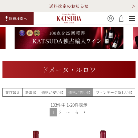
送料改定のお知らせ
詳細検索へ
赤ワイ
白ワイ
スパークリ
ロゼワイ
RP100
詳細検
ン
ン
ング
ン
点
索
ドメーヌ・ルロワ
TOP
詳細検索する
並び替え
新着順
価格が安い順
価格が高い順
ヴィンテージ新しい順
キャンペーン
勝田商店について
103
件中
1
-
20
件表示
1
2
…
6
ショッピングガイド
ギフトラッピング