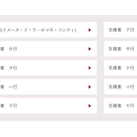
ギフトラッピング
C(ドメーヌ・ド・ラ・ロマネ・コンティ)
生産者 ア行
者 カ行
生産者 サ行
者 タ行
生産者 ナ行
者 ハ行
生産者 マ行
ブルゴーニュ
者 ラ行
生産者 ヤ行
赤ワイン
白ワイン
シャンパーニュ
10,000円〜39,999円
スパークリング
ロゼワイン
その他
80,000円〜99,999円
メルマガ
LINE