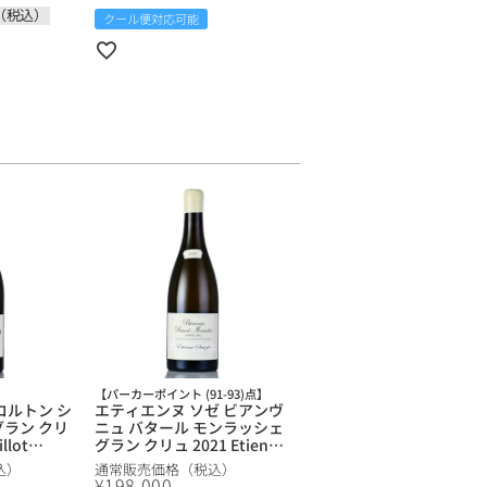
Cru Clos de la Marechale フ
（税込）
クール便対応可能
ランス ブルゴーニュ 赤ワイ
ン
】
【パーカーポイント (91-93)点】
コルトン シ
エティエンヌ ソゼ ビアンヴ
グラン クリ
ニュ バタール モンラッシェ
llot
グラン クリュ 2021 Etienne
agne
Sauzet Bienvenues Batard
込）
通常販売価格（税込）
ランス ブルゴ
Montrachet Grand Cru フ
¥
198,000