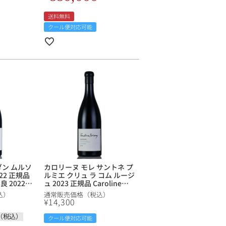
送料無料
クール便対応可能
ダン ムルソ
カロリーヌ モレ サントネ プ
22 正規品
ルミエ クリュ ラ コム ルージ
 2022
ュ 2023 正規品 Caroline
romin
Morey Santenay 1er Cru
込）
通常販売価格（税込）
in フランス ブ
La Comme Rouge フランス
¥
14,300
ン 【ol】
ブルゴーニュ 赤ワイン
（税込）
クール便対応可能