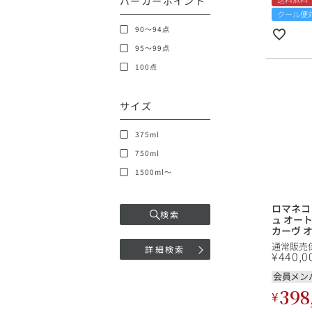
パーカーポイント
クール便
90～94点
95～99点
100点
サイズ
375ml
750ml
1500ml～
ロマネコ
検索
ュ オート
カーヴ オ
ド ラ ロ
通常販売
詳細検索
ェ DRC B
¥
440,0
Cotes de
フランス
会員メン
イン
398
¥