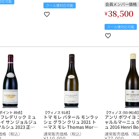
対応可能
ランス ブルゴーニュ 赤ワイ
ニュ 赤ワイン
会員メンバー価格
クール便対応可能
ン
38,500
¥
クール便対応可能
ポイント 89点】
【ヴィノス 91点】
【ヴィノス (93-96)点
 フレデリック ミュ
トマ モレ バタール モンラッ
アンリ ボワイヨ 
ュイ サン ジョルジュ
シェ グラン クリュ 2021 ト
ャルルマーニュ 
フルシュ 2023 正規
ーマス モレ Thomas Morey
ュ 2016 Henri Boi
es Frederic
Batard Montrachet Grand
Corton Charlem
価格（税込）
通常販売価格（税込）
通常販売価格（税
Nuits Saint
Cru フランス ブルゴーニュ
Grand Cru フ
0
¥
110,000
¥
77,000