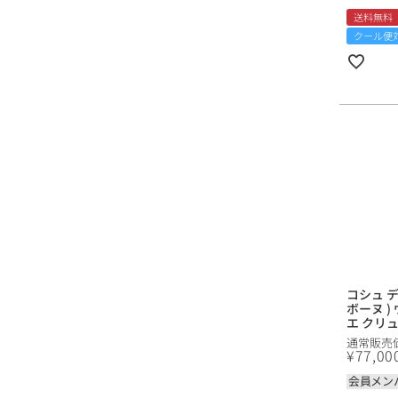
送料無料
クール便
コシュ デ
ボーヌ )
エ クリ
ル ミュト
通常販売
Coche Du
¥
77,00
Beaune )
Cuvee G
会員メン
ランス 