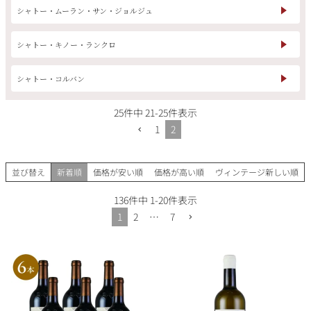
シャトー・ムーラン・サン・ジョルジュ
シャトー・キノー・ランクロ
銘柄から探す
シャトー・コルバン
生産地から探す
25
件中
21
-
25
件表示
1
2
種類で探す
フランス
ブルゴーニュ
価格帯から探す
並び替え
新着順
価格が安い順
価格が高い順
ヴィンテージ新しい順
ルロワ
DRC
赤ワイン
白ワイン
ボルドー
シャンパーニュ
136
件中
1
-
20
件表示
〜9,999円
10,000円〜39,999円
お得な情報を受け取る
1
2
…
7
スパークリング
ロゼワイン
ローヌ
その他
40,000円〜79,999円
80,000円〜99,999円
メルマガ
LINE
ワインセット
100,000円〜199,999円
アメリカ
カリフォルニア
ラフィット
ペトリュス
200,000円〜499,999円
500,000円〜
お問い合わせ