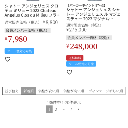
シャトー アンジェリュス クロ
【パーカーポイント 97+点】
シャトー アンジェリュス シャ
デュ ミリュー 2023 Chateau
トー アンジェリュス ル マジェ
Angelus Clos du Milieu フラン
ステュー 2022 マグナム
ス ボルドー 赤ワイン
8,800
¥
通常販売価格（税込）
1500ml Chateau Angelus Le
通常販売価格（税込）
Majestueux フランス ボルドー
275,000
¥
会員メンバー価格（税込）
赤ワイン
7,980
¥
会員メンバー価格（税込）
248,000
¥
クール便対応可能
送料無料
クール便対応可能
並び替え
新着順
価格が安い順
価格が高い順
ヴィンテージ新しい順
136
件中
1
-
20
件表示
1
2
…
7