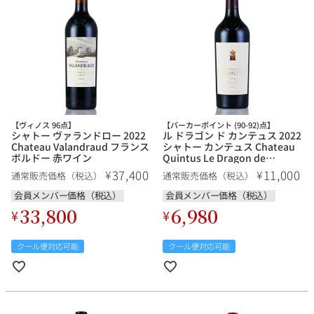
【ヴィノス 96点】
【パーカーポイント (90-92)点】
シャトー ヴァランドロー 2022
ル ドラゴン ド カンテュス 2022
Chateau Valandraud フランス
シャトー カンテュス Chateau
ボルドー 赤ワイン
Quintus Le Dragon de
Quintus フランス ボルドー 赤
37,400
11,000
¥
¥
通常販売価格（税込）
通常販売価格（税込）
ワイン
会員メンバー価格（税込）
会員メンバー価格（税込）
33,800
6,980
¥
¥
クール便対応可能
クール便対応可能