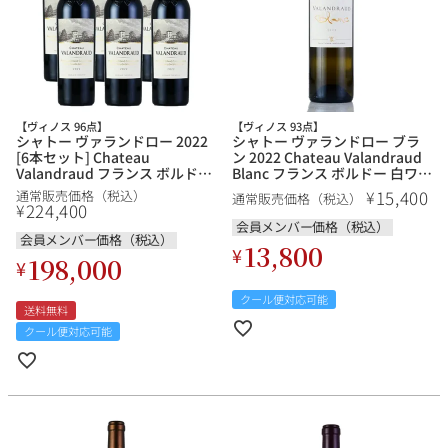
その他
イタリア
ドイツ
ルイ・ロデレール
サロン
チリ
その他国
【ヴィノス 96点】
【ヴィノス 93点】
シャトー ヴァランドロー 2022
シャトー ヴァランドロー ブラ
[6本セット] Chateau
ン 2022 Chateau Valandraud
Valandraud フランス ボルドー
Blanc フランス ボルドー 白ワイ
赤ワイン
ン
15,400
¥
通常販売価格（税込）
通常販売価格（税込）
224,400
¥
スクリーミング・
オーパス・ワン
会員メンバー価格（税込）
会員メンバー価格（税込）
イーグル
13,800
¥
198,000
¥
クール便対応可能
送料無料
クール便対応可能