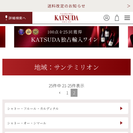
送料改定のお知らせ
詳細検索へ
赤ワイ
白ワイ
スパークリ
ロゼワイ
RP100
詳細検
ン
ン
ング
ン
点
索
地域：サンテミリオン
25
件中
21
-
25
件表示
TOP
詳細検索する
1
2
キャンペーン
勝田商店について
シャトー・フルール・カルディナル
ショッピングガイド
ギフトラッピング
シャトー・オー・シマール