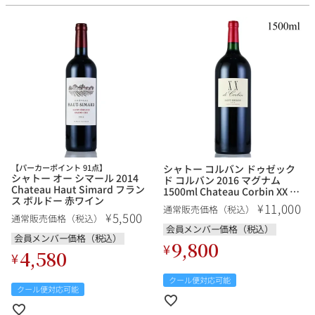
【パーカーポイント 91点】
シャトー コルバン ドゥゼック
シャトー オー シマール 2014
ド コルバン 2016 マグナム
Chateau Haut Simard フラン
1500ml Chateau Corbin XX de
ス ボルドー 赤ワイン
Corbin フランス ボルドー 赤ワ
11,000
¥
通常販売価格（税込）
イン
5,500
¥
通常販売価格（税込）
会員メンバー価格（税込）
会員メンバー価格（税込）
9,800
¥
4,580
¥
クール便対応可能
クール便対応可能