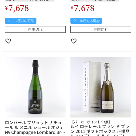
7,678
7,678
¥
¥
クール便対応可能
クール便対応可能
在庫切れ
在庫切れ
ロンバール ブリュット ナチュ
【パーカーポイント 93点】
ルイ ロデレール ブラン ド ブラ
ール ル メニル シュール オジェ
ン 2011 ギフトボックス 正規品
NV Champagne Lombard Brut