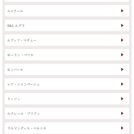
ルイナール
銘柄から探す
R&L ルグラ
ルブッフ・マチュー
生産地から探す
ローラン・ペリエ
種類で探す
フランス
ブルゴーニュ
ロンバール
価格帯から探す
ルロワ
DRC
赤ワイン
白ワイン
ボルドー
シャンパーニュ
レア・シャンパーニュ
〜9,999円
10,000円〜39,999円
お得な情報を受け取る
スパークリング
ロゼワイン
ローヌ
その他
ランソン
40,000円〜79,999円
80,000円〜99,999円
メルマガ
LINE
ワインセット
100,000円〜199,999円
ルクレール・ブリアン
アメリカ
カリフォルニア
ラフィット
ペトリュス
200,000円〜499,999円
ラルマンディエ・ベルニエ
500,000円〜
お問い合わせ