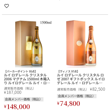
【パーカーポイント 95点】
【ヴィノス 97点】
ルイ ロデレール クリスタル
ルイ ロデレール クリスタル ロ
2006 マグナム 1500ml 木箱入
ゼ 2007 ギフトボックス ルイロ
り ルイロデレール ルイ・ロデ
デレール ルイ・ロデレール
レール Louis Roederer Cristal
Louis Roederer Cristal Rose
82,500
¥
通常販売価格（税込）
通常販売価格（税込）
フランス シャンパン シャンパ
フランス シャンパン シャンパ
187,000
¥
ーニュ
ーニュ
会員メンバー価格（税込）
会員メンバー価格（税込）
74,800
¥
148,000
¥