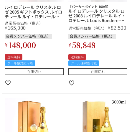
ルイ ロデレール クリスタル ロ
【パーカーポイント 100点】
ルイ ロデレール クリスタル ロ
ゼ 2005 ギフトボックス ルイロ
ゼ 2008 ルイロデレール ルイ・
デレール ルイ・ロデレール
ロデレール Louis Roederer
Louis Roederer Cristal Rose
通常販売価格（税込）
Cristal Rose フランス シャンパ
フランス シャンパン シャンパ
165,000
82,500
¥
¥
通常販売価格（税込）
ン シャンパーニュ
ーニュ
会員メンバー価格（税込）
会員メンバー価格（税込）
148,000
58,848
¥
¥
送料無料
送料無料
クール便対応可能
クール便対応可能
在庫切れ
在庫切れ