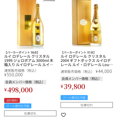
【パーカーポイント 98点】
【パーカーポイント 97点】
ルイ ロデレール クリスタル
ルイ ロデレール クリスタル
1999 ジェロボアム 3000ml 木
2004 ギフトボックス ルイロデ
箱入り ルイロデレール ルイ・
レール ルイ・ロデレール Louis
ロデレール Louis Roederer
Roederer Cristal フランス シャ
44,000
¥
通常販売価格（税込）
通常販売価格（税込）
Cristal フランス シャンパン シ
ンパン シャンパーニュ
550,000
¥
ャンパーニュ
会員メンバー価格（税込）
会員メンバー価格（税込）
39,800
¥
498,000
¥
クール便対応可能
送料無料
在庫切れ
クール便対応可能
在庫切れ