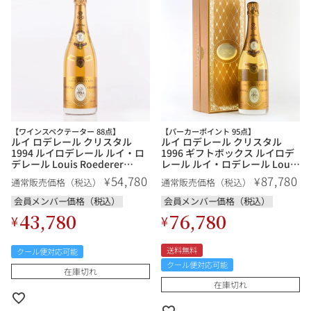
【ワインスペクテーター 88点】
【パーカーポイント 95点】
ルイ ロデレール クリスタル
ルイ ロデレール クリスタル
1994 ルイロデレール ルイ・ロ
1996 ギフトボックス ルイロデ
デレール Louis Roederer
レール ルイ・ロデレール Louis
Cristal フランス シャンパン シ
Roederer Cristal フランス シャ
54,780
87,780
¥
¥
通常販売価格（税込）
通常販売価格（税込）
ャンパーニュ
ンパン シャンパーニュ
会員メンバー価格（税込）
会員メンバー価格（税込）
43,780
76,780
¥
¥
送料無料
クール便対応可能
クール便対応可能
在庫切れ
在庫切れ