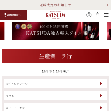
送料改定のお知らせ
詳細検索へ
赤ワイ
白ワイ
スパークリ
ロゼワイ
RP100
詳細検
ン
ン
ング
ン
点
索
生産者 ラ行
15
件中
1
-
15
件表示
TOP
詳細検索する
キャンペーン
勝田商店について
ルイ・ロデレール
ショッピングガイド
ギフトラッピング
ラリエ
ルイ・ド・サシー