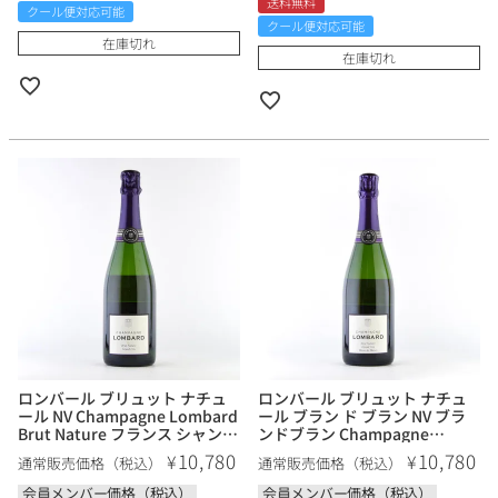
送料無料
クール便対応可能
クール便対応可能
在庫切れ
在庫切れ
ロンバール ブリュット ナチュ
ロンバール ブリュット ナチュ
ール NV Champagne Lombard
ール ブラン ド ブラン NV ブラ
Brut Nature フランス シャンパ
ンドブラン Champagne
ン シャンパーニュ
Lombard Brut Nature Blanc
10,780
10,780
¥
¥
通常販売価格（税込）
通常販売価格（税込）
de Blancs フランス シャンパン
シャンパーニュ
会員メンバー価格（税込）
会員メンバー価格（税込）