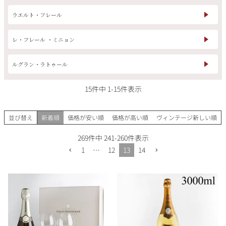
その他
ラエルト・フレール
イタリア
ドイツ
レ・フレール ・ミニョン
ルイ・ロデレール
サロン
チリ
その他国
ルグラン・ラトゥール
15
件中
1
-
15
件表示
スクリーミング・
オーパス・ワン
並び替え
新着順
価格が安い順
価格が高い順
ヴィンテージ新しい順
イーグル
269
件中
241
-
260
件表示
1
…
12
13
14