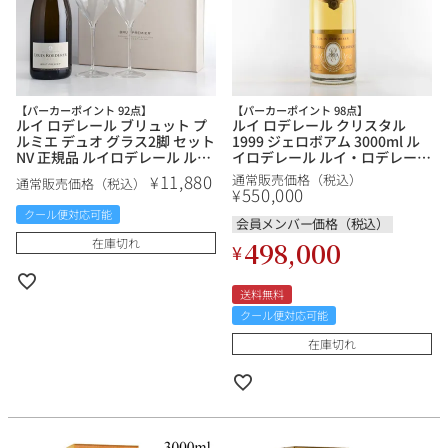
【パーカーポイント 92点】
【パーカーポイント 98点】
ルイ ロデレール ブリュット プ
ルイ ロデレール クリスタル
ルミエ デュオ グラス2脚 セット
1999 ジェロボアム 3000ml ル
NV 正規品 ルイロデレール ル
イロデレール ルイ・ロデレール
イ・ロデレール Louis
Louis Roederer Cristal フラン
11,880
¥
通常販売価格（税込）
通常販売価格（税込）
Roederer Brut Premier Duo
ス シャンパン シャンパーニュ
550,000
¥
フランス シャンパン シャンパ
クール便対応可能
ーニュ
会員メンバー価格（税込）
在庫切れ
498,000
¥
送料無料
クール便対応可能
在庫切れ