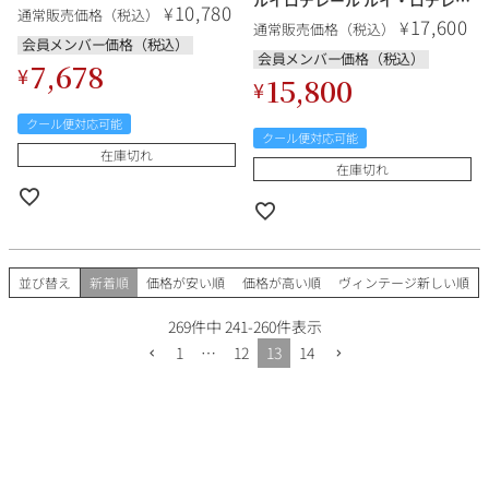
ルイロデレール ルイ・ロデレー
Nature Le Mesnil sur Oger フ
10,780
¥
通常販売価格（税込）
ル ブランドブラン Louis
ランス シャンパン シャンパー
17,600
¥
通常販売価格（税込）
Roederer Blanc de Blancs フ
ニュ
会員メンバー価格（税込）
ランス シャンパン シャンパー
会員メンバー価格（税込）
7,678
ニュ
¥
15,800
¥
クール便対応可能
クール便対応可能
在庫切れ
在庫切れ
並び替え
新着順
価格が安い順
価格が高い順
ヴィンテージ新しい順
269
件中
241
-
260
件表示
1
…
12
13
14