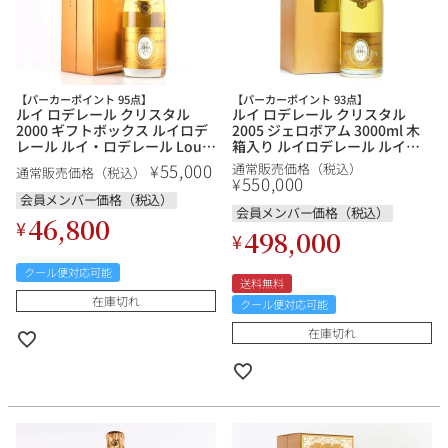
【パーカーポイント 95点】
【パーカーポイント 93点】
ルイ ロデレール クリスタル
ルイ ロデレール クリスタル
2000 ギフトボックス ルイロデ
2005 ジェロボアム 3000ml 木
レール ルイ・ロデレール Louis
箱入り ルイロデレール ルイ・
Roederer Cristal フランス シャ
ロデレール Louis Roederer
55,000
¥
通常販売価格（税込）
通常販売価格（税込）
ンパン シャンパーニュ
Cristal フランス シャンパン シ
550,000
¥
ャンパーニュ
会員メンバー価格（税込）
会員メンバー価格（税込）
46,800
¥
498,000
¥
クール便対応可能
送料無料
在庫切れ
クール便対応可能
在庫切れ