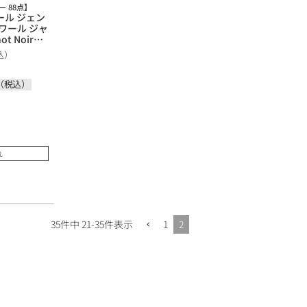
 88点】
ール ジェン
ノワール ジャ
ot Noir
ard アメリカ
込）
赤ワイン
（税込）
れ
1
2
35
件中
21
-
35
件表示