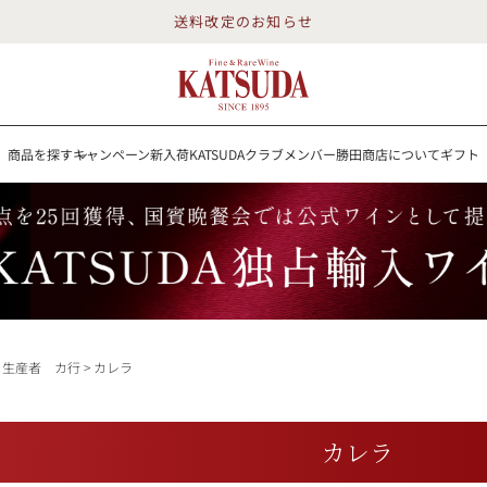
送料改定のお知らせ
商品を探す
キャンペーン
新入荷
KATSUDAクラブメンバー
勝田商店について
ギフト
送料改定のお知らせ
を探す
キャンペーン
新入荷
KATSUDAクラブメンバー
勝田商店について
イン
白ワイン
スパークリング
ロゼワイン
RP100点
生産者 カ行
カレラ
詳細検索する
カレラ
勝田商店について