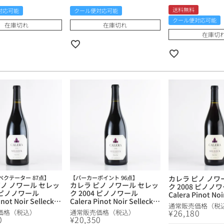
ワインセット
ルロワ
DRC
9円
送料無料
対応可能
クール便対応可能
クール便対応可能
カリフォルニア
在庫切れ
在庫切れ
9円
在庫切
お問い合わせ
ドイツ
その他国
ラフィット
ペトリュス
ペクテーター 87点】
【パーカーポイント 96点】
カレラ ピノ ノワ
ピノ ノワール セレッ
カレラ ピノ ノワール セレッ
ク 2008 ピノノ
3 ピノノワール
ク 2004 ピノノワール
Calera Pinot Noi
inot Noir Selleck
Calera Pinot Noir Selleck
Vineyard アメ
通常販売価格（税
ard アメリカ カリフォ
Vineyard アメリカ カリフォ
ルニア 赤ワイン
¥
26,180
価格（税込）
通常販売価格（税込）
赤ワイン
ルニア 赤ワイン
0
¥
20,350