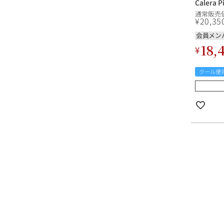
Calera P
Viney
通常販売
ルニア 
¥
20,35
会員メン
18,
¥
クール便