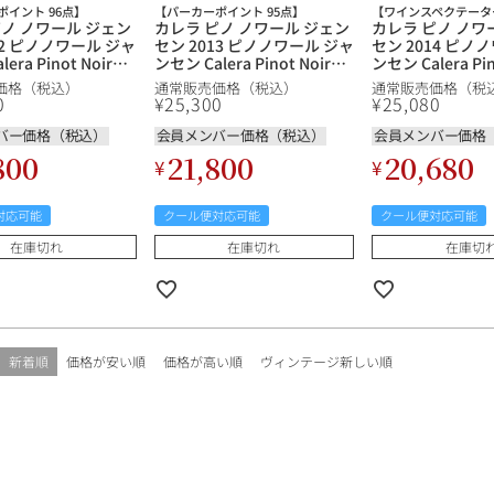
ポイント 96点】
【パーカーポイント 95点】
【ワインスペクテーター
ピノ ノワール ジェン
カレラ ピノ ノワール ジェン
カレラ ピノ ノワ
12 ピノノワール ジャ
セン 2013 ピノノワール ジャ
セン 2014 ピノ
era Pinot Noir
ンセン Calera Pinot Noir
ンセン Calera Pin
 Vineyard アメリカ
Jensen Vineyard アメリカ
Jensen Viney
価格（税込）
通常販売価格（税込）
通常販売価格（税
ルニア 赤ワイン
カリフォルニア 赤ワイン
カリフォルニア 
0
¥
25,300
¥
25,080
バー価格（税込）
会員メンバー価格（税込）
会員メンバー価格
800
21,800
20,680
¥
¥
対応可能
クール便対応可能
クール便対応可能
在庫切れ
在庫切れ
在庫切
新着順
価格が安い順
価格が高い順
ヴィンテージ新しい順