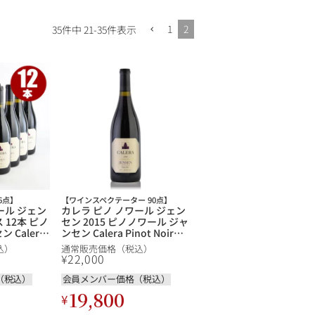
1
2
35
件中
21
-
35
件表示
6点】
【ワインスペクテーター 90点】
ール ジェン
カレラ ピノ ノワール ジェン
ス 12本 ピノ
セン 2015 ピノノワール ジャ
 Calera
ンセン Calera Pinot Noir
en
Jensen Vineyard アメリカ
込）
通常販売価格（税込）
リカ カリフォ
カリフォルニア 赤ワイン
¥
22,000
（税込）
会員メンバー価格（税込）
19,800
¥