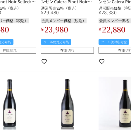
inot Noir Selleck
ンセン Calera Pinot Noir
ンセン Calera Pin
ard アメリカ カリフォ
Jensen Vineyard アメリカ
Jensen Viney
価格（税込）
通常販売価格（税込）
通常販売価格（税
赤ワイン
カリフォルニア 赤ワイン
カリフォルニア 
0
¥
29,480
¥
28,380
バー価格（税込）
会員メンバー価格（税込）
会員メンバー価格
480
23,980
22,880
¥
¥
対応可能
クール便対応可能
クール便対応可能
在庫切れ
在庫切れ
在庫切