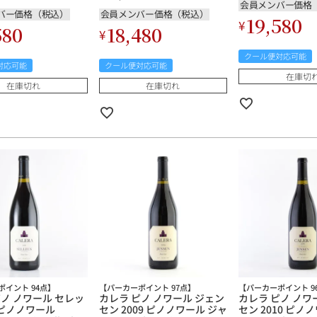
会員メンバー価格
バー価格（税込）
会員メンバー価格（税込）
19,580
¥
580
18,480
ルイ・ロデレール
サロン
¥
クール便対応可能
対応可能
クール便対応可能
在庫切
在庫切れ
在庫切れ
スクリーミング・
オーパス・ワン
イーグル
ポイント 94点】
【パーカーポイント 97点】
【パーカーポイント 9
ピノ ノワール セレッ
カレラ ピノ ノワール ジェン
カレラ ピノ ノワ
1 ピノノワール
セン 2009 ピノノワール ジャ
セン 2010 ピノ