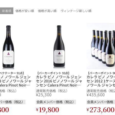
ギフトラッピング
新着順
価格が安い順
価格が高い順
ヴィンテージ新しい順
ペクテーター 91点】
【パーカーポイント 93点】
【パーカーポイント 9
ピノ ノワール ジェン
カレラ ピノ ノワール ジェン
カレラ ピノ ノワ
ブルゴーニュ
18 ピノノワール ジャ
セン 2016 ピノノワール ジャ
セン 2012 1ケー
era Pinot Noir
ンセン Calera Pinot Noir
ノワール ジャンセン
 Vineyard アメリカ
Jensen Vineyard アメリカ
Pinot Noir Jens
価格（税込）
通常販売価格（税込）
通常販売価格（税
ルニア 赤ワイン
カリフォルニア 赤ワイン
Vineyard アメ
赤ワイン
白ワイン
0
¥
25,300
¥
435,600
シャンパーニュ
ルニア 赤ワイン
バー価格（税込）
会員メンバー価格（税込）
会員メンバー価格
10,000円〜39,999円
スパークリング
ロゼワイン
800
19,800
273,600
¥
¥
その他
80,000円〜99,999円
メルマガ
LINE