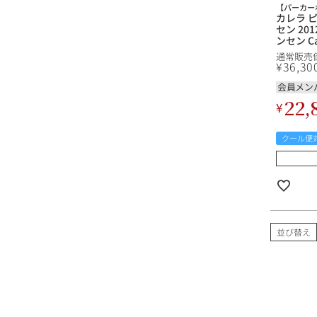
【パーカー
カレラ 
セン 20
ンセン Cal
Jensen
通常販売
カリフォ
¥
36,30
会員メン
22,
¥
クール便
並び替え