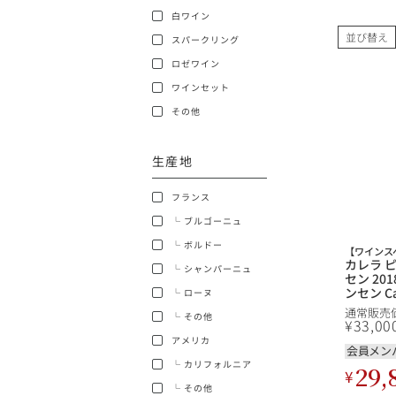
白ワイン
ショッピングガイド
並び替え
スパークリング
ロゼワイン
ワインセット
その他
生産地
銘柄から探す
フランス
生産地から探す
└ ブルゴーニュ
└ ボルドー
【ワインス
種類で探す
カレラ 
└ シャンパーニュ
フランス
セン 20
ンセン Cal
└ ローヌ
価格帯から探す
Jensen
通常販売
└ その他
カリフォ
¥
33,00
ボルドー
アメリカ
会員メン
〜9,999円
お得な情報を受け取る
└ カリフォルニア
29,
¥
ローヌ
40,000円〜79,999円
└ その他