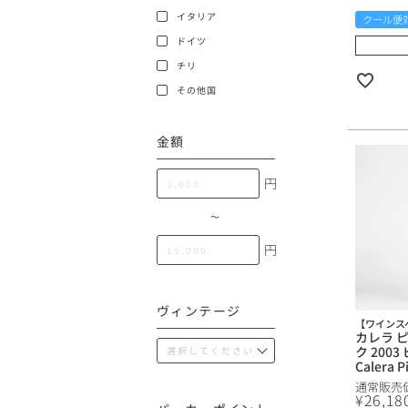
100,000円〜199,99
イタリア
クール便
アメリカ
ドイツ
200,000円〜499,99
チリ
500,000円〜
その他
その他国
金額
イタリア
円
チリ
〜
円
ヴィンテージ
【ワインス
カレラ 
ク 200
Calera P
Viney
通常販売
ルニア 
¥
26,18