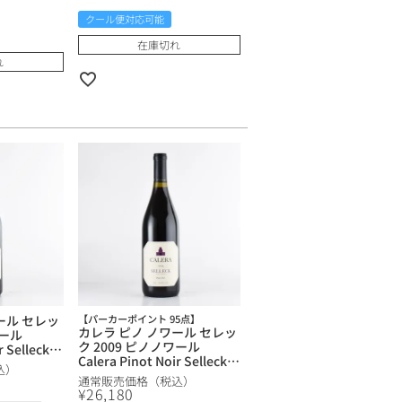
クール便対応可能
在庫切れ
れ
ール セレッ
【パーカーポイント 95点】
カレラ ピノ ノワール セレッ
ワール
ク 2009 ピノノワール
r Selleck
Calera Pinot Noir Selleck
リカ カリフォ
込）
Vineyard アメリカ カリフォ
通常販売価格（税込）
ルニア 赤ワイン
¥
26,180