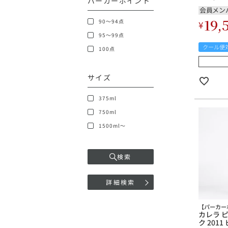
パーカーポイント
会員メン
19,
90～94点
¥
95～99点
クール便
100点
サイズ
375ml
750ml
1500ml～
検索
詳細検索
【パーカー
カレラ 
ク 201