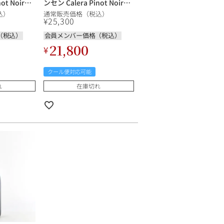
ot Noir
ンセン Calera Pinot Noir
ard アメリカ
Jensen Vineyard アメリカ
込）
通常販売価格（税込）
赤ワイン
カリフォルニア 赤ワイン
¥
25,300
（税込）
会員メンバー価格（税込）
21,800
¥
クール便対応可能
れ
在庫切れ