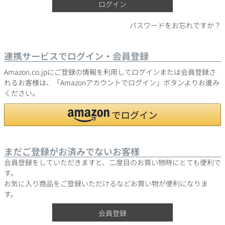
ログイン
パスワードをお忘れですか？
銘柄から探す
連携サービスでログイン・会員登録
生産地から探す
Amazon.co.jpにご登録の情報を利用してログインまたは会員登録さ
れるお客様は、「Amazonアカウントでログイン」ボタンよりお進み
ください。
種類で探す
フランス
ブルゴーニュ
価格帯から探す
ルロワ
DRC
赤ワイン
白ワイン
ボルドー
シャンパーニュ
まだご登録がお済みでないお客様
〜9,999円
10,000円〜39,999円
お得な情報を受け取る
スパークリング
ロゼワイン
会員登録をしていただきますと、二度目のお買い物時にとても便利で
ローヌ
その他
40,000円〜79,999円
80,000円〜99,999円
す。
メルマガ
LINE
ワインセット
お気に入り商品をご登録いただけるなどお買い物が便利になりま
100,000円〜199,999円
す。
アメリカ
カリフォルニア
ラフィット
ペトリュス
200,000円〜499,999円
会員登録
500,000円〜
お問い合わせ