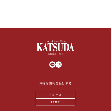
その他
イタリア
ドイツ
ルイ・ロデレール
サロン
チリ
その他国
スクリーミング・
オーパス・ワン
イーグル
お得な情報を受け取る
メルマガ
LINE