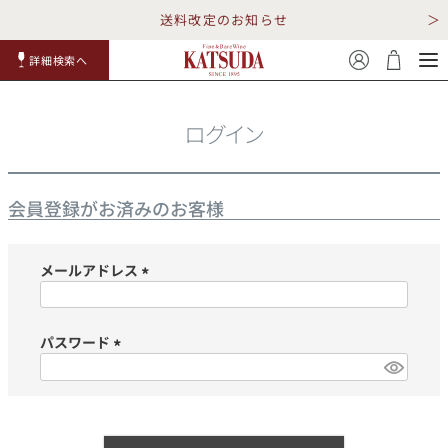
送料改定のお知らせ
詳細検索へ
赤ワイ
白ワイ
スパークリ
ロゼワイ
RP100
詳細検
ン
ン
ング
ン
点
索
ログイン
会員登録がお済みのお客様
メールアドレス
TOP
詳細検索する
(必
須)
キャンペーン
勝田商店について
パスワード
(必
ショッピングガイド
ギフトラッピング
須)