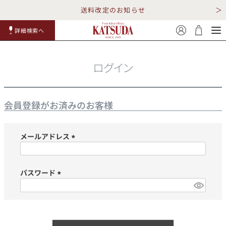
送料改定のお知らせ
詳細検索へ
赤ワイ
白ワイ
スパークリ
ロゼワイ
RP100
詳細検
ン
ン
ング
ン
点
索
ログイン
会員登録がお済みのお客様
メールアドレス
TOP
詳細検索する
(必
須)
キャンペーン
勝田商店について
パスワード
(必
ショッピングガイド
ギフトラッピング
須)