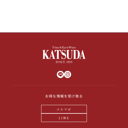
その他
イタリア
ドイツ
ルイ・ロデレール
サロン
チリ
その他国
スクリーミング・
オーパス・ワン
イーグル
お得な情報を受け取る
メルマガ
LINE