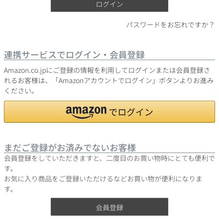
ログイン
パスワードをお忘れですか？
銘柄から探す
連携サービスでログイン・会員登録
生産地から探す
Amazon.co.jpにご登録の情報を利用してログインまたは会員登録さ
れるお客様は、「Amazonアカウントでログイン」ボタンよりお進み
ください。
種類で探す
フランス
ブルゴーニュ
価格帯から探す
ルロワ
DRC
赤ワイン
白ワイン
ボルドー
シャンパーニュ
まだご登録がお済みでないお客様
〜9,999円
10,000円〜39,999円
お得な情報を受け取る
スパークリング
ロゼワイン
会員登録をしていただきますと、二度目のお買い物時にとても便利で
ローヌ
その他
40,000円〜79,999円
80,000円〜99,999円
す。
メルマガ
LINE
ワインセット
お気に入り商品をご登録いただけるなどお買い物が便利になりま
100,000円〜199,999円
す。
アメリカ
カリフォルニア
ラフィット
ペトリュス
200,000円〜499,999円
会員登録
500,000円〜
お問い合わせ