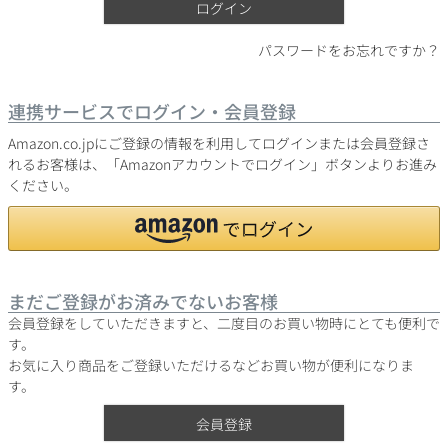
ログイン
パスワードをお忘れですか？
銘柄から探す
連携サービスでログイン・会員登録
生産地から探す
Amazon.co.jpにご登録の情報を利用してログインまたは会員登録さ
れるお客様は、「Amazonアカウントでログイン」ボタンよりお進み
ください。
種類で探す
フランス
ブルゴーニュ
価格帯から探す
ルロワ
DRC
赤ワイン
白ワイン
ボルドー
シャンパーニュ
まだご登録がお済みでないお客様
〜9,999円
10,000円〜39,999円
お得な情報を受け取る
スパークリング
ロゼワイン
会員登録をしていただきますと、二度目のお買い物時にとても便利で
ローヌ
その他
40,000円〜79,999円
80,000円〜99,999円
す。
メルマガ
LINE
ワインセット
お気に入り商品をご登録いただけるなどお買い物が便利になりま
100,000円〜199,999円
す。
アメリカ
カリフォルニア
ラフィット
ペトリュス
200,000円〜499,999円
会員登録
500,000円〜
お問い合わせ