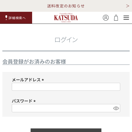
送料改定のお知らせ
詳細検索へ
赤ワイ
白ワイ
スパークリ
ロゼワイ
RP100
詳細検
ン
ン
ング
ン
点
索
ログイン
会員登録がお済みのお客様
メールアドレス
TOP
詳細検索する
(必
須)
キャンペーン
勝田商店について
パスワード
(必
ショッピングガイド
ギフトラッピング
須)