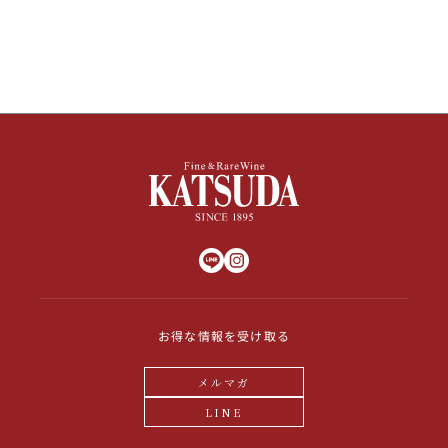
その他
イタリア
ドイツ
ルイ・ロデレール
サロン
チリ
その他国
スクリーミング・
オーパス・ワン
イーグル
お得な情報を受け取る
メルマガ
LINE