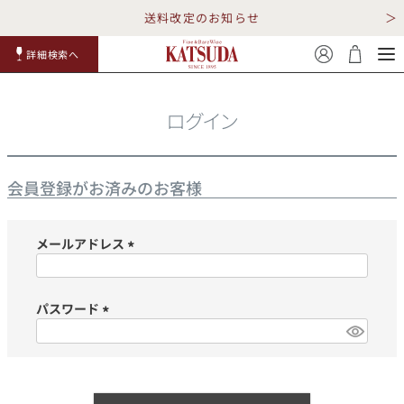
送料改定のお知らせ
詳細検索へ
赤ワイ
白ワイ
スパークリ
ロゼワイ
RP100
詳細検
ン
ン
ング
ン
点
索
ログイン
会員登録がお済みのお客様
メールアドレス
TOP
詳細検索する
(必
須)
キャンペーン
勝田商店について
パスワード
(必
ショッピングガイド
ギフトラッピング
須)