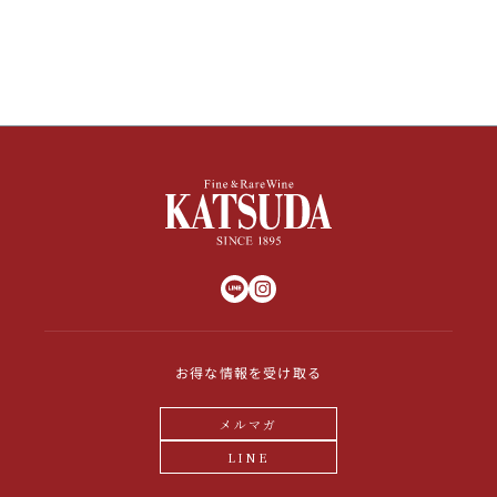
その他
イタリア
ドイツ
ルイ・ロデレール
サロン
チリ
その他国
スクリーミング・
オーパス・ワン
イーグル
お得な情報を受け取る
メルマガ
LINE