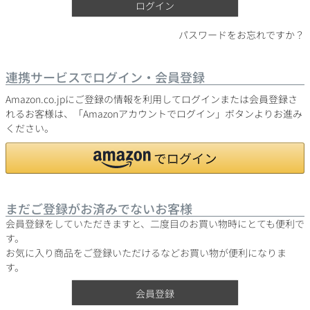
ログイン
パスワードをお忘れですか？
銘柄から探す
連携サービスでログイン・会員登録
生産地から探す
Amazon.co.jpにご登録の情報を利用してログインまたは会員登録さ
れるお客様は、「Amazonアカウントでログイン」ボタンよりお進み
ください。
種類で探す
フランス
ブルゴーニュ
価格帯から探す
ルロワ
DRC
赤ワイン
白ワイン
ボルドー
シャンパーニュ
まだご登録がお済みでないお客様
〜9,999円
10,000円〜39,999円
お得な情報を受け取る
スパークリング
ロゼワイン
会員登録をしていただきますと、二度目のお買い物時にとても便利で
ローヌ
その他
40,000円〜79,999円
80,000円〜99,999円
す。
メルマガ
LINE
ワインセット
お気に入り商品をご登録いただけるなどお買い物が便利になりま
100,000円〜199,999円
す。
アメリカ
カリフォルニア
ラフィット
ペトリュス
200,000円〜499,999円
会員登録
500,000円〜
お問い合わせ