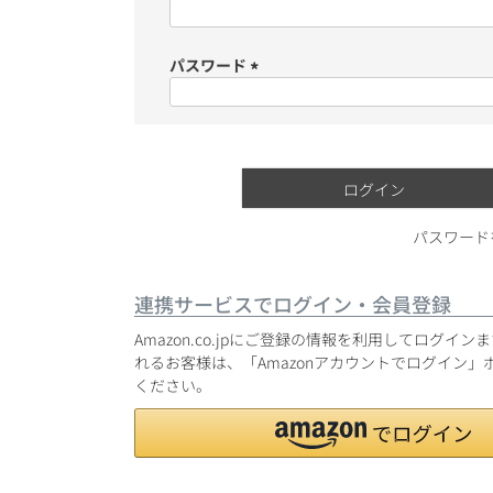
(必
須)
ショッピングガイド
パスワード
(必
須)
ログイン
銘柄から探す
パスワード
生産地から探す
連携サービスでログイン・会員登録
種類で探す
Amazon.co.jpにご登録の情報を利用してログイ
フランス
れるお客様は、「Amazonアカウントでログイン」
価格帯から探す
ください。
ボルドー
〜9,999円
お得な情報を受け取る
ローヌ
40,000円〜79,999円