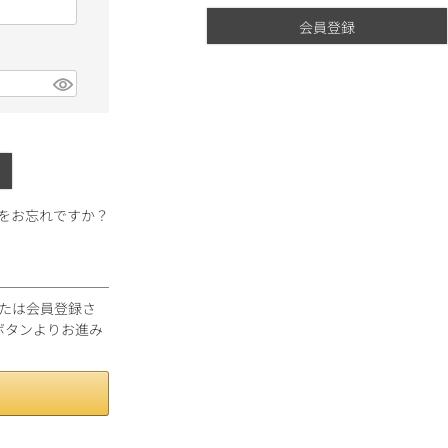
会員登録
ギフトラッピング
をお忘れですか？
ンまたは会員登録さ
ブルゴーニュ
ボタンよりお進み
赤ワイン
白ワイン
シャンパーニュ
10,000円〜39,999円
スパークリング
ロゼワイン
その他
80,000円〜99,999円
メルマガ
LINE