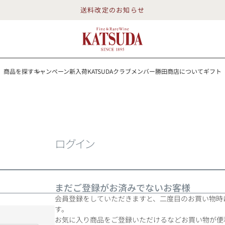
送料改定のお知らせ
商品を探す
キャンペーン
新入荷
KATSUDAクラブメンバー
勝田商店について
ギフト
送料改定のお知らせ
を探す
キャンペーン
新入荷
KATSUDAクラブメンバー
勝田商店について
イン
白ワイン
スパークリング
ロゼワイン
RP100点
ログイン
まだご登録がお済みでないお客様
詳細検索する
会員登録をしていただきますと、二度目のお買い物時
す。
勝田商店について
お気に入り商品をご登録いただけるなどお買い物が便