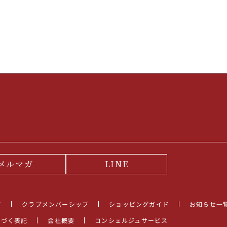
ワインセット
ルロワ
DRC
9円
カリフォルニア
9円
お問い合わせ
ドイツ
その他国
ラフィット
ペトリュス
メルマガ
LINE
て
クラブメンバーシップ
ショッピングガイド
お知らせ一
基づく表記
会社概要
コンシェルジュサービス