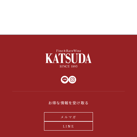
その他
イタリア
ドイツ
ルイ・ロデレール
サロン
チリ
その他国
スクリーミング・
オーパス・ワン
イーグル
お得な情報を受け取る
メルマガ
LINE