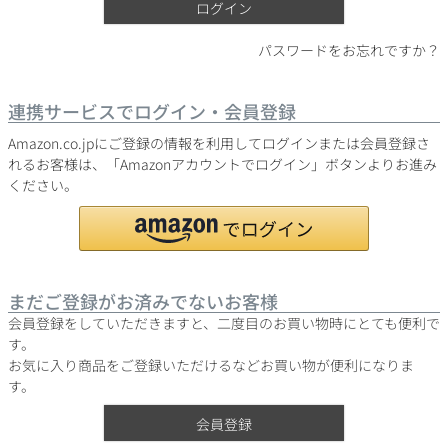
ログイン
パスワードをお忘れですか？
銘柄から探す
連携サービスでログイン・会員登録
生産地から探す
Amazon.co.jpにご登録の情報を利用してログインまたは会員登録さ
れるお客様は、「Amazonアカウントでログイン」ボタンよりお進み
ください。
種類で探す
フランス
ブルゴーニュ
価格帯から探す
ルロワ
DRC
赤ワイン
白ワイン
ボルドー
シャンパーニュ
まだご登録がお済みでないお客様
〜9,999円
10,000円〜39,999円
お得な情報を受け取る
スパークリング
ロゼワイン
会員登録をしていただきますと、二度目のお買い物時にとても便利で
ローヌ
その他
40,000円〜79,999円
80,000円〜99,999円
す。
メルマガ
LINE
ワインセット
お気に入り商品をご登録いただけるなどお買い物が便利になりま
100,000円〜199,999円
す。
アメリカ
カリフォルニア
ラフィット
ペトリュス
200,000円〜499,999円
会員登録
500,000円〜
お問い合わせ