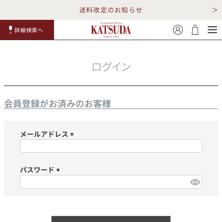
送料改定のお知らせ
詳細検索へ
赤ワイ
白ワイ
スパークリ
ロゼワイ
RP100
詳細検
ン
ン
ング
ン
点
索
ログイン
会員登録がお済みのお客様
メールアドレス
TOP
詳細検索する
(必
須)
キャンペーン
勝田商店について
パスワード
(必
ショッピングガイド
ギフトラッピング
須)