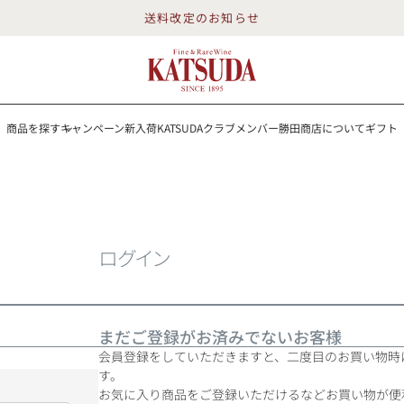
送料改定のお知らせ
商品を探す
キャンペーン
新入荷
KATSUDAクラブメンバー
勝田商店について
ギフト
送料改定のお知らせ
を探す
キャンペーン
新入荷
KATSUDAクラブメンバー
勝田商店について
イン
白ワイン
スパークリング
ロゼワイン
RP100点
ログイン
まだご登録がお済みでないお客様
詳細検索する
会員登録をしていただきますと、二度目のお買い物時
す。
勝田商店について
お気に入り商品をご登録いただけるなどお買い物が便