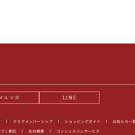
ワインセット
ルロワ
DRC
9円
カリフォルニア
9円
お問い合わせ
ドイツ
その他国
ラフィット
ペトリュス
メルマガ
LINE
て
クラブメンバーシップ
ショッピングガイド
お知らせ一
基づく表記
会社概要
コンシェルジュサービス