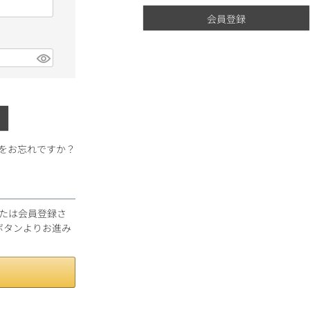
会員登録
ギフトラッピング
をお忘れですか？
ンまたは会員登録さ
ブルゴーニュ
ボタンよりお進み
赤ワイン
白ワイン
シャンパーニュ
10,000円〜39,999円
スパークリング
ロゼワイン
その他
80,000円〜99,999円
メルマガ
LINE