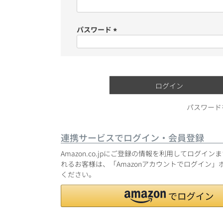
(必
須)
ショッピングガイド
パスワード
(必
須)
ログイン
銘柄から探す
パスワード
生産地から探す
連携サービスでログイン・会員登録
種類で探す
Amazon.co.jpにご登録の情報を利用してログイ
フランス
れるお客様は、「Amazonアカウントでログイン」
価格帯から探す
ください。
ボルドー
〜9,999円
お得な情報を受け取る
ローヌ
40,000円〜79,999円