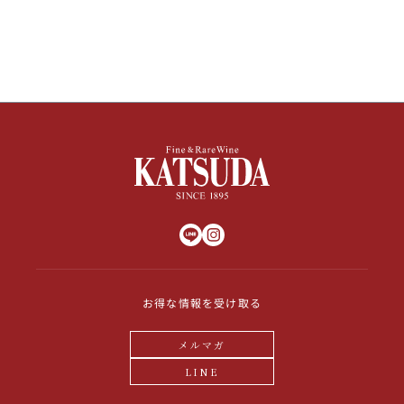
その他
イタリア
ドイツ
ルイ・ロデレール
サロン
チリ
その他国
スクリーミング・
オーパス・ワン
イーグル
お得な情報を受け取る
メルマガ
LINE