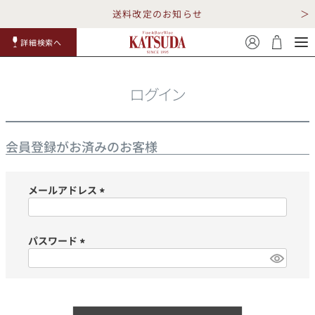
送料改定のお知らせ
詳細検索へ
赤ワイ
白ワイ
スパークリ
ロゼワイ
RP100
詳細検
ン
ン
ング
ン
点
索
ログイン
会員登録がお済みのお客様
メールアドレス
TOP
詳細検索する
(必
須)
キャンペーン
勝田商店について
パスワード
(必
ショッピングガイド
ギフトラッピング
須)