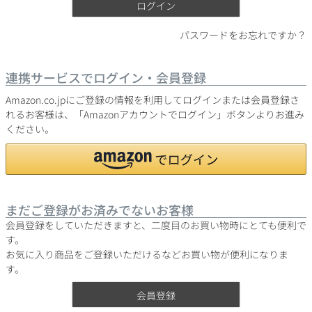
ログイン
パスワードをお忘れですか？
銘柄から探す
連携サービスでログイン・会員登録
生産地から探す
Amazon.co.jpにご登録の情報を利用してログインまたは会員登録さ
れるお客様は、「Amazonアカウントでログイン」ボタンよりお進み
ください。
種類で探す
フランス
ブルゴーニュ
価格帯から探す
ルロワ
DRC
赤ワイン
白ワイン
ボルドー
シャンパーニュ
まだご登録がお済みでないお客様
〜9,999円
10,000円〜39,999円
お得な情報を受け取る
スパークリング
ロゼワイン
会員登録をしていただきますと、二度目のお買い物時にとても便利で
ローヌ
その他
40,000円〜79,999円
80,000円〜99,999円
す。
メルマガ
LINE
ワインセット
お気に入り商品をご登録いただけるなどお買い物が便利になりま
100,000円〜199,999円
す。
アメリカ
カリフォルニア
ラフィット
ペトリュス
200,000円〜499,999円
会員登録
500,000円〜
お問い合わせ