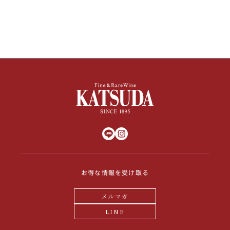
その他
イタリア
ドイツ
ルイ・ロデレール
サロン
チリ
その他国
スクリーミング・
オーパス・ワン
イーグル
お得な情報を受け取る
メルマガ
LINE