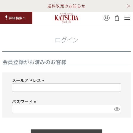
送料改定のお知らせ
詳細検索へ
赤ワイ
白ワイ
スパークリ
ロゼワイ
RP100
詳細検
ン
ン
ング
ン
点
索
ログイン
会員登録がお済みのお客様
メールアドレス
TOP
詳細検索する
(必
須)
キャンペーン
勝田商店について
パスワード
(必
ショッピングガイド
ギフトラッピング
須)