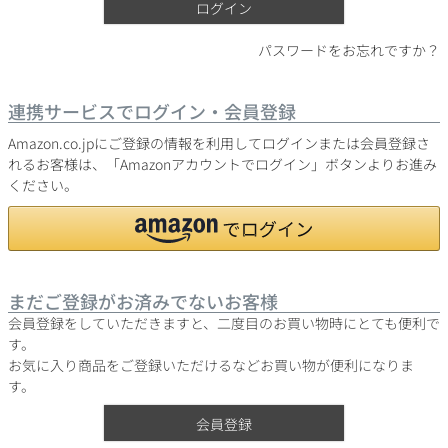
ログイン
パスワードをお忘れですか？
銘柄から探す
連携サービスでログイン・会員登録
生産地から探す
Amazon.co.jpにご登録の情報を利用してログインまたは会員登録さ
れるお客様は、「Amazonアカウントでログイン」ボタンよりお進み
ください。
種類で探す
フランス
ブルゴーニュ
価格帯から探す
ルロワ
DRC
赤ワイン
白ワイン
ボルドー
シャンパーニュ
まだご登録がお済みでないお客様
〜9,999円
10,000円〜39,999円
お得な情報を受け取る
スパークリング
ロゼワイン
会員登録をしていただきますと、二度目のお買い物時にとても便利で
ローヌ
その他
40,000円〜79,999円
80,000円〜99,999円
す。
メルマガ
LINE
ワインセット
お気に入り商品をご登録いただけるなどお買い物が便利になりま
100,000円〜199,999円
す。
アメリカ
カリフォルニア
ラフィット
ペトリュス
200,000円〜499,999円
会員登録
500,000円〜
お問い合わせ