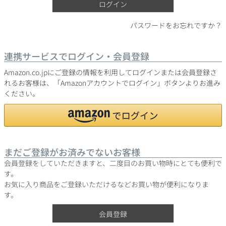
ログイン
パスワードをお忘れですか？
銘柄から探す
連携サービスでログイン・会員登録
生産地から探す
Amazon.co.jpにご登録の情報を利用してログインまたは会員登録さ
れるお客様は、「Amazonアカウントでログイン」ボタンよりお進み
ください。
種類で探す
フランス
ブルゴーニュ
価格帯から探す
ルロワ
DRC
赤ワイン
白ワイン
ボルドー
シャンパーニュ
まだご登録がお済みでないお客様
〜9,999円
10,000円〜39,999円
お得な情報を受け取る
スパークリング
ロゼワイン
会員登録をしていただきますと、二度目のお買い物時にとても便利で
ローヌ
その他
40,000円〜79,999円
80,000円〜99,999円
す。
メルマガ
LINE
ワインセット
お気に入り商品をご登録いただけるなどお買い物が便利になりま
100,000円〜199,999円
す。
アメリカ
カリフォルニア
ラフィット
ペトリュス
200,000円〜499,999円
会員登録
500,000円〜
お問い合わせ