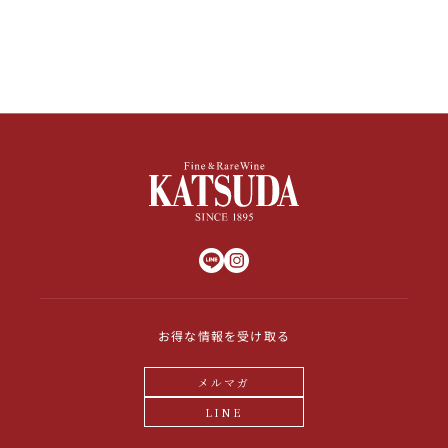
その他
イタリア
ドイツ
ルイ・ロデレール
サロン
チリ
その他国
スクリーミング・
オーパス・ワン
イーグル
お得な情報を受け取る
メルマガ
LINE