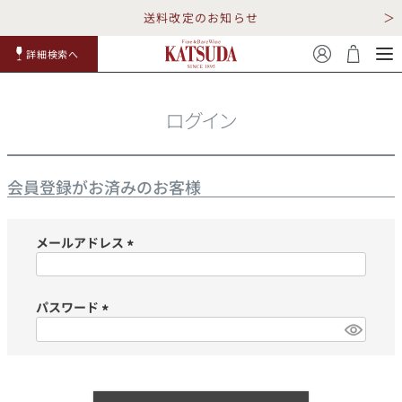
送料改定のお知らせ
詳細検索へ
赤ワイ
白ワイ
スパークリ
ロゼワイ
RP100
詳細検
ン
ン
ング
ン
点
索
ログイン
会員登録がお済みのお客様
メールアドレス
TOP
詳細検索する
(必
須)
キャンペーン
勝田商店について
パスワード
(必
ショッピングガイド
ギフトラッピング
須)