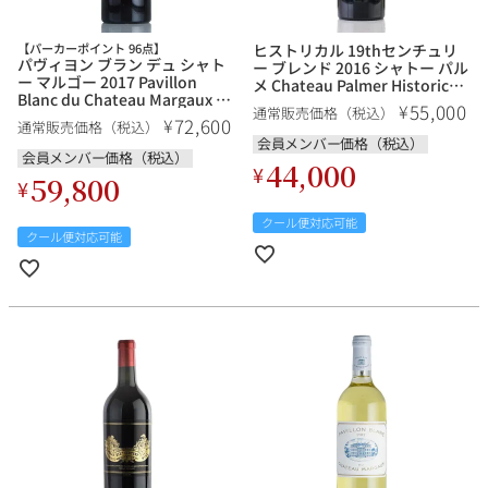
【パーカーポイント 96点】
ヒストリカル 19thセンチュリ
パヴィヨン ブラン デュ シャト
ー ブレンド 2016 シャトー パル
ー マルゴー 2017 Pavillon
メ Chateau Palmer Historical
銘柄から探す
Blanc du Chateau Margaux フ
XIXth Century Wine フランス
55,000
¥
通常販売価格（税込）
ランス ボルドー 白ワイン
ボルドー 赤ワイン
72,600
¥
通常販売価格（税込）
会員メンバー価格（税込）
生産地から探す
会員メンバー価格（税込）
44,000
¥
59,800
¥
種類で探す
クール便対応可能
フランス
ブルゴーニュ
クール便対応可能
価格帯から探す
ルロワ
DRC
赤ワイン
白ワイン
ボルドー
シャンパーニュ
〜9,999円
10,000円〜39,999円
お得な情報を受け取る
スパークリング
ロゼワイン
ローヌ
その他
40,000円〜79,999円
80,000円〜99,999円
メルマガ
LINE
ワインセット
100,000円〜199,999円
アメリカ
カリフォルニア
ラフィット
ペトリュス
200,000円〜499,999円
500,000円〜
お問い合わせ