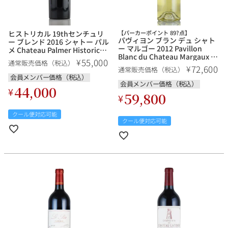
その他
ヒストリカル 19thセンチュリ
【パーカーポイント 89?点】
イタリア
ドイツ
パヴィヨン ブラン デュ シャト
ー ブレンド 2016 シャトー パル
ルイ・ロデレール
サロン
ー マルゴー 2012 Pavillon
メ Chateau Palmer Historical
Blanc du Chateau Margaux フ
XIXth Century Wine フランス
55,000
¥
通常販売価格（税込）
チリ
その他国
ランス ボルドー 白ワイン
ボルドー 赤ワイン
72,600
¥
通常販売価格（税込）
会員メンバー価格（税込）
会員メンバー価格（税込）
44,000
¥
59,800
¥
スクリーミング・
オーパス・ワン
クール便対応可能
クール便対応可能
イーグル