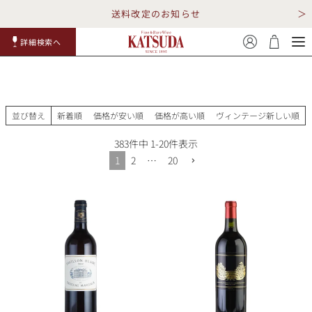
送料改定のお知らせ
詳細検索へ
赤ワイ
白ワイ
スパークリ
ロゼワイ
RP100
詳細検
ン
ン
ング
ン
点
索
並び替え
新着順
価格が安い順
価格が高い順
ヴィンテージ新しい順
383
件中
1
-
20
件表示
1
2
…
20
TOP
詳細検索する
キャンペーン
勝田商店について
ショッピングガイド
ギフトラッピング