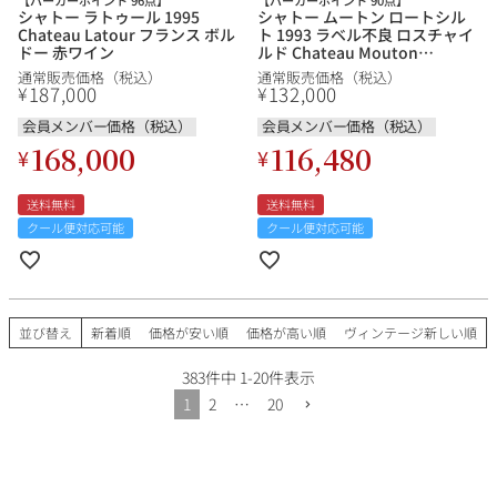
シャトー ラトゥール 1995
シャトー ムートン ロートシル
Chateau Latour フランス ボル
ト 1993 ラベル不良 ロスチャイ
ドー 赤ワイン
ルド Chateau Mouton
Rothschild フランス ボルドー
通常販売価格（税込）
通常販売価格（税込）
赤ワイン
187,000
132,000
¥
¥
会員メンバー価格（税込）
会員メンバー価格（税込）
168,000
116,480
¥
¥
送料無料
送料無料
クール便対応可能
クール便対応可能
並び替え
新着順
価格が安い順
価格が高い順
ヴィンテージ新しい順
383
件中
1
-
20
件表示
1
2
…
20