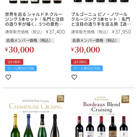
世界を巡る シャルドネ クルー
ブルゴーニュ ピノ・ノワール
ジング 5本セット｜名門と注目
クルージング 5本セット｜名門
の造り手が描く、5つの景色
と注目の造り手を巡る旅【送料
銘柄から探す
【送料無料】
無料】
37,400
37,950
¥
¥
通常販売価格（税込）
通常販売価格（税込）
会員メンバー価格（税込）
会員メンバー価格（税込）
生産地から探す
30,000
30,000
¥
¥
種類で探す
送料無料
送料無料
フランス
ブルゴーニュ
クール便対応可能
クール便対応可能
価格帯から探す
ルロワ
DRC
赤ワイン
白ワイン
ボルドー
シャンパーニュ
〜9,999円
10,000円〜39,999円
お得な情報を受け取る
スパークリング
ロゼワイン
ローヌ
その他
40,000円〜79,999円
80,000円〜99,999円
メルマガ
LINE
ワインセット
100,000円〜199,999円
アメリカ
カリフォルニア
ラフィット
ペトリュス
200,000円〜499,999円
500,000円〜
お問い合わせ