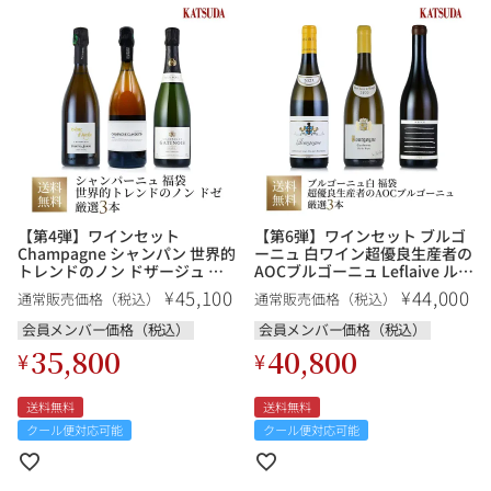
【第4弾】ワインセット
【第6弾】ワインセット ブルゴ
Champagne シャンパン 世界的
ーニュ 白ワイン超優良生産者の
トレンドのノン ドザージュ 厳
AOCブルゴーニュ Leflaive ルフ
選3本《ヴェット エ ソルベ、ク
レーヴ 他 厳選3本 福袋 送料
45,100
44,000
¥
¥
通常販売価格（税込）
通常販売価格（税込）
ランデスタン、ガティノワ》福
無料
袋 送料無料
会員メンバー価格（税込）
会員メンバー価格（税込）
35,800
40,800
¥
¥
送料無料
送料無料
クール便対応可能
クール便対応可能