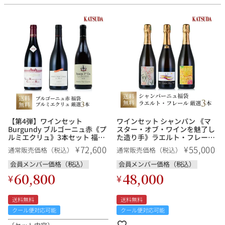
【第4弾】ワインセット
ワインセット シャンパン 《マ
Burgundy ブルゴーニュ赤《プ
スター・オブ・ワインを魅了し
ルミエクリュ》3本セット 福袋
た造り手》ラエルト・フレール
送料無料
laherte freres ３本セット 福
72,600
55,000
¥
¥
通常販売価格（税込）
通常販売価格（税込）
袋 送料無料
会員メンバー価格（税込）
会員メンバー価格（税込）
60,800
48,000
¥
¥
送料無料
送料無料
クール便対応可能
クール便対応可能