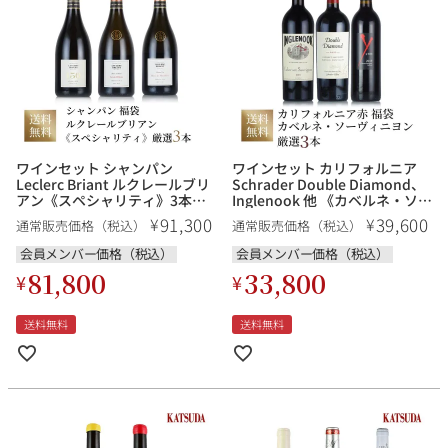
ワインセット シャンパン
ワインセット カリフォルニア
Leclerc Briant ルクレールブリ
Schrader Double Diamond、
アン《スペシャリティ》3本セ
Inglenook 他 《カベルネ・ソー
ット 福袋 送料無料 シャンパン
ヴィニヨン主体の力強いカリフ
91,300
39,600
¥
¥
通常販売価格（税込）
通常販売価格（税込）
福袋
ォルニアワインを味わう》赤ワ
イン 厳選3本 福袋 送料無料
会員メンバー価格（税込）
会員メンバー価格（税込）
81,800
33,800
¥
¥
送料無料
送料無料