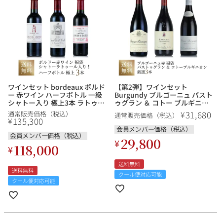
ワインセット bordeaux ボルド
【第2弾】ワインセット
ー 赤ワイン ハーフボトル 一級
Burgundy ブルゴーニュ パスト
シャトー入り 極上3本 ラトゥー
ゥグラン ＆ コトー ブルギニヨ
ル、レオヴィル ラスカーズ、ラ
ン Emmanuel Rouget エマニュ
31,680
¥
通常販売価格（税込）
通常販売価格（税込）
ンシュ バージュ 福袋 送料無料
エルルジェ 入り 厳選3本 福袋
135,300
¥
送料無料
会員メンバー価格（税込）
会員メンバー価格（税込）
29,800
¥
118,000
¥
送料無料
送料無料
クール便対応可能
クール便対応可能