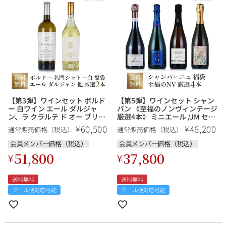
【第3弾】ワインセット ボルド
【第5弾】ワインセット シャン
ー 白ワイン エール ダルジャ
パン 《至福のノンヴィンテージ
ン、ラ クラルテ ド オー ブリオ
厳選4本》 ミニエール /JM セレ
ン ブラン《名門シャトーの稀少
ック/アンリ ジロー/ラエルト フ
60,500
46,200
¥
¥
通常販売価格（税込）
通常販売価格（税込）
な白》極上2本 福袋
レール 福袋
会員メンバー価格（税込）
会員メンバー価格（税込）
51,800
37,800
¥
¥
送料無料
送料無料
クール便対応可能
クール便対応可能