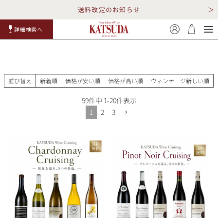
送料改定のお知らせ
詳細検索へ
赤ワイ
白ワイ
スパークリ
ロゼワイ
RP100
詳細検
ン
ン
ング
ン
点
索
並び替え
新着順
価格が安い順
価格が高い順
ヴィンテージ新しい順
59
件中
1
-
20
件表示
1
2
3
TOP
詳細検索する
キャンペーン
勝田商店について
ショッピングガイド
ギフトラッピング