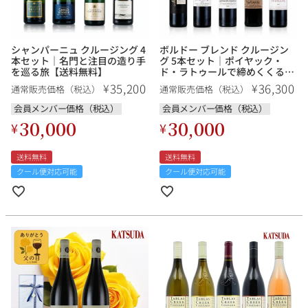
その他
イタリア
ドイツ
シャンパーニュ クルージング 4
ボルドー ブレンド クルージン
本セット｜名門と注目の造り手
グ 5本セット｜ポイヤック・
ルイ・ロデレール
サロン
を巡る旅【送料無料】
ド・ラトゥールで締めくくる、
ボルドーの旅【送料無料】
チリ
その他国
35,200
36,300
¥
¥
通常販売価格（税込）
通常販売価格（税込）
会員メンバー価格（税込）
会員メンバー価格（税込）
30,000
30,000
¥
¥
スクリーミング・
オーパス・ワン
送料無料
送料無料
イーグル
クール便対応可能
クール便対応可能