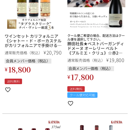
ワインセット カリフォルニア
クール便ご希望の場合、配送方法はクー
ル便を選択して下さい。
《シャトー・ド・ボーカステル
勝田社長★ベストバーガンディ
がカリフォルニアで手掛けるロ
ドメーヌ オーレリー ベルト
ーヌスタイルの先駆者「タブラ
20,790
¥
《プルミエ・クリュ》☆赤2本
通常販売価格（税込）
ス・クリーク」お試し3本セッ
セット お試しスペシャル特価
ト》福袋 送料無料
19,800
¥
通常販売価格（税込）
会員メンバー価格（税込）
送料無料
18,800
¥
会員メンバー価格（税込）
17,800
¥
送料無料
送料無料
クール便対応可能