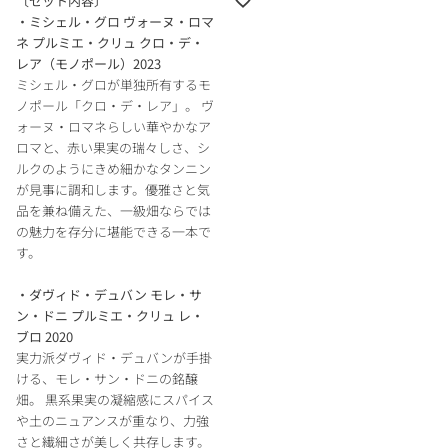
〔セット内容〕
・ミシェル・グロ ヴォーヌ・ロマ
ネ プルミエ・クリュ クロ・デ・
レア（モノポール）2023
ミシェル・グロが単独所有するモ
ノポール「クロ・デ・レア」。 ヴ
ォーヌ・ロマネらしい華やかなア
ロマと、赤い果実の瑞々しさ、シ
ルクのようにきめ細かなタンニン
が見事に調和します。優雅さと気
品を兼ね備えた、一級畑ならでは
の魅力を存分に堪能できる一本で
す。
・ダヴィド・デュバン モレ・サ
ン・ドニ プルミエ・クリュ レ・
ブロ 2020
実力派ダヴィド・デュバンが手掛
ける、モレ・サン・ドニの銘醸
畑。 黒系果実の凝縮感にスパイス
や土のニュアンスが重なり、力強
さと繊細さが美しく共存します。