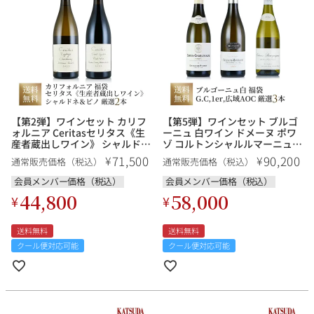
【第2弾】ワインセット カリフ
【第5弾】ワインセット ブルゴ
ォルニア Ceritasセリタス《生
ーニュ 白ワイン ドメーヌ ポワ
産者蔵出しワイン》 シャルドネ
ゾ コルトンシャルルマーニュ入
＆ピノを堪能する 厳選２本 福
り《グランクリュ、プルミエク
71,500
90,200
¥
¥
通常販売価格（税込）
通常販売価格（税込）
袋 送料無料
リュ、広域AOC》 厳選3本
会員メンバー価格（税込）
会員メンバー価格（税込）
44,800
58,000
¥
¥
送料無料
送料無料
クール便対応可能
クール便対応可能