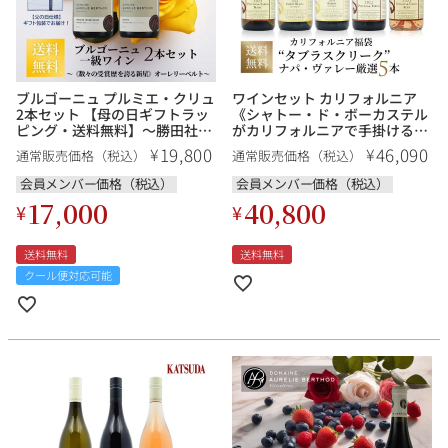
ブルゴーニュ プルミエ・クリュ
ワインセット カリフォルニア
2本セット 【母の日ギフトラッ
《シャトー・ド・ボーカステル
ピング・送料無料】～勝田社長
がカリフォルニアで手掛けるロ
絶賛！数々の受賞歴を誇る新
ーヌスタイルの先駆者「タブラ
19,800
46,090
¥
¥
通常販売価格（税込）
通常販売価格（税込）
星、オーレリー・ベルト～
ス・クリーク」上級キュヴェ入
り 厳選5本》福袋 送料無料
会員メンバー価格（税込）
会員メンバー価格（税込）
17,000
40,800
¥
¥
送料無料
送料無料
クール便対応可能