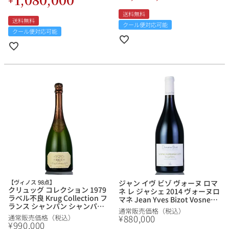
送料無料
送料無料
クール便対応可能
クール便対応可能
【ヴィノス 98点】
ジャン イヴ ビゾ ヴォーヌ ロマ
クリュッグ コレクション 1979
ネ レ ジャシェ 2014 ヴォーヌロ
ラベル不良 Krug Collection フ
マネ Jean Yves Bizot Vosne
ランス シャンパン シャンパー
Romanee Les Jachees フラン
通常販売価格（税込）
ニュ
ス ブルゴーニュ 赤ワイン
880,000
¥
通常販売価格（税込）
990,000
¥