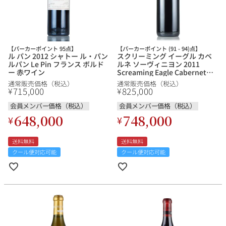
その他
イタリア
ドイツ
ルイ・ロデレール
サロン
【パーカーポイント 95点】
【パーカーポイント (91 - 94)点】
ル パン 2012 シャトー ル・パン
スクリーミング イーグル カベ
チリ
その他国
ルパン Le Pin フランス ボルド
ルネ ソーヴィニヨン 2011
ー 赤ワイン
Screaming Eagle Cabernet
Sauvignon アメリカ カリフォ
通常販売価格（税込）
通常販売価格（税込）
ルニア 赤ワイン
715,000
825,000
¥
¥
会員メンバー価格（税込）
会員メンバー価格（税込）
スクリーミング・
オーパス・ワン
648,000
748,000
¥
¥
イーグル
送料無料
送料無料
クール便対応可能
クール便対応可能