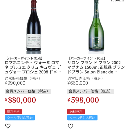
【パーカーポイント 91点】
【パーカーポイント 95点】
ロマネコンティ ヴォーヌ ロマ
サロン ブラン ド ブラン 2002
ネ プルミエ クリュ キュヴェ デ
マグナム 1500ml 正規品 ブラン
ュヴォー ブロシェ 2008 ドメー
ドブラン Salon Blanc de
ヌ ド ラ ロマネ コンティ DRC
Blancs フランス シャンパン シ
通常販売価格（税込）
通常販売価格（税込）
Vosne Romanee 1er Cru
ャンパーニュ
990,000
660,000
¥
¥
Cuvee Duvault Blochet ヴォー
ヌロマネ フランス ブルゴーニ
会員メンバー価格（税込）
会員メンバー価格（税込）
ュ 赤ワイン
880,000
598,000
¥
¥
送料無料
送料無料
クール便対応可能
クール便対応可能