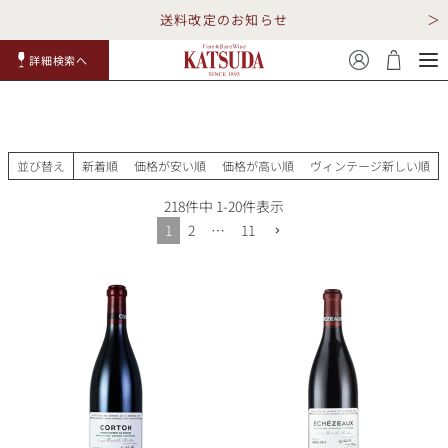
送料改定のお知らせ
詳細検索へ
赤ワイ
白ワイ
スパークリ
ロゼワイ
RP100
詳細検
ン
ン
ング
ン
点
索
並び替え
新着順
価格が安い順
価格が高い順
ヴィンテージ新しい順
218
件中
1
-
20
件表示
1
2
…
11
TOP
詳細検索する
キャンペーン
勝田商店について
ショッピングガイド
ギフトラッピング