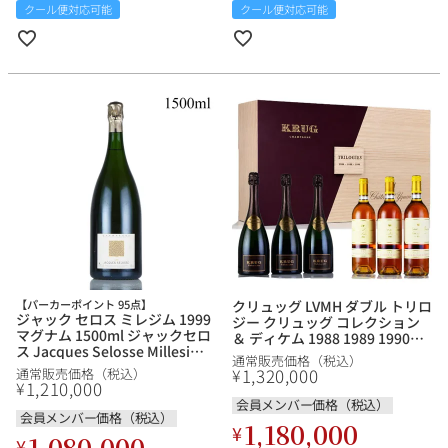
クール便対応可能
クール便対応可能
【パーカーポイント 95点】
クリュッグ LVMH ダブル トリロ
ジャック セロス ミレジム 1999
ジー クリュッグ コレクション
マグナム 1500ml ジャックセロ
＆ ディケム 1988 1989 1990
ス Jacques Selosse Millesime
LVMH Double Trilogie Krug
通常販売価格（税込）
フランス シャンパン シャンパ
Collection & d'Yquem フラン
1,320,000
¥
通常販売価格（税込）
ーニュ
1,210,000
ス シャンパーニュ セット
¥
会員メンバー価格（税込）
会員メンバー価格（税込）
1,180,000
¥
1,080,000
¥