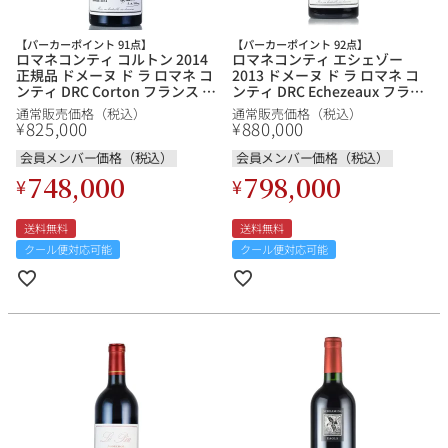
【パーカーポイント 91点】
【パーカーポイント 92点】
ロマネコンティ コルトン 2014
ロマネコンティ エシェゾー
正規品 ドメーヌ ド ラ ロマネ コ
2013 ドメーヌ ド ラ ロマネ コ
銘柄から探す
ンティ DRC Corton フランス ブ
ンティ DRC Echezeaux フラン
ルゴーニュ 赤ワイン
ス ブルゴーニュ 赤ワイン
通常販売価格（税込）
通常販売価格（税込）
825,000
880,000
¥
¥
生産地から探す
会員メンバー価格（税込）
会員メンバー価格（税込）
748,000
798,000
¥
¥
種類で探す
フランス
ブルゴーニュ
送料無料
送料無料
価格帯から探す
クール便対応可能
クール便対応可能
ルロワ
DRC
赤ワイン
白ワイン
ボルドー
シャンパーニュ
〜9,999円
10,000円〜39,999円
お得な情報を受け取る
スパークリング
ロゼワイン
ローヌ
その他
40,000円〜79,999円
80,000円〜99,999円
メルマガ
LINE
ワインセット
100,000円〜199,999円
アメリカ
カリフォルニア
ラフィット
ペトリュス
200,000円〜499,999円
500,000円〜
お問い合わせ