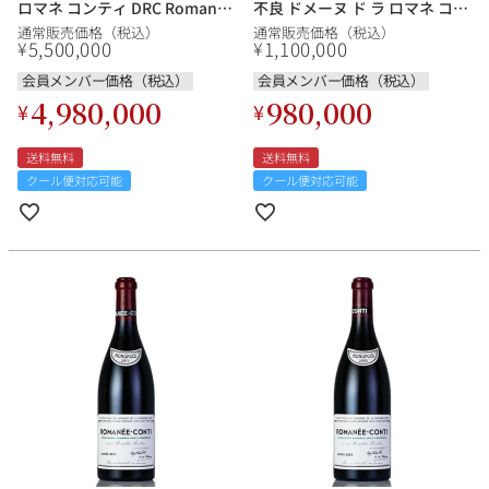
ロマネ コンティ DRC Romanee
不良 ドメーヌ ド ラ ロマネ コン
Conti フランス ブルゴーニュ 赤
ティ ロマネサンヴィヴァン
通常販売価格（税込）
通常販売価格（税込）
ワイン
DRC Romanee St.Vivant フラ
5,500,000
1,100,000
¥
¥
ンス ブルゴーニュ 赤ワイン
会員メンバー価格（税込）
会員メンバー価格（税込）
4,980,000
980,000
¥
¥
送料無料
送料無料
クール便対応可能
クール便対応可能