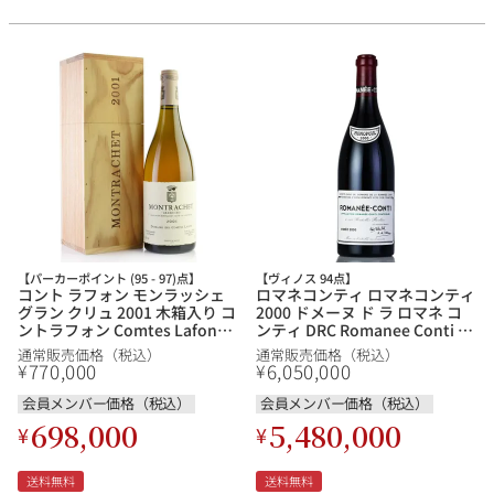
【パーカーポイント (95 - 97)点】
【ヴィノス 94点】
コント ラフォン モンラッシェ
ロマネコンティ ロマネコンティ
グラン クリュ 2001 木箱入り コ
2000 ドメーヌ ド ラ ロマネ コ
ントラフォン Comtes Lafon
ンティ DRC Romanee Conti フ
Montrachet フランス ブルゴー
ランス ブルゴーニュ 赤ワイン
通常販売価格（税込）
通常販売価格（税込）
ニュ 白ワイン
770,000
6,050,000
¥
¥
会員メンバー価格（税込）
会員メンバー価格（税込）
698,000
5,480,000
¥
¥
送料無料
送料無料