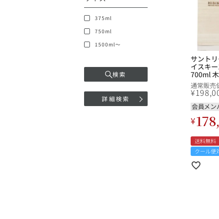
375ml
750ml
1500ml～
サントリ
イスキー1
700ml 
検索
Hibiki 1
通常販売
Blend
¥
198,0
詳細検索
会員メン
178
¥
送料無料
クール便