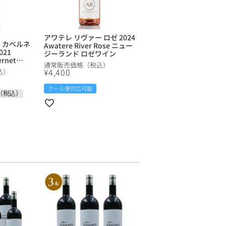
アワテレ リヴァー ロゼ 2024
 カベルネ
Awatere River Rose ニュー
21
ジーランド ロゼワイン
ernet
通常販売価格（税込）
オーストラリア
¥
4,400
込）
クール便対応可能
（税込）