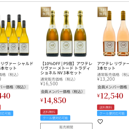
 リヴァー シャルド
【10%OFF | P5倍】アワテレ
アワテレ リヴァー 
 6本セット
リヴァー メトード トラディ
3本セット
ショネル NV 3本セット
価格（税込）
通常販売価格（税
0
¥
13,200
通常販売価格（税込）
¥
16,500
バー価格（税込）
会員メンバー価格
会員メンバー価格（税込）
440
12,540
¥
14,850
¥
送料無料
送料無料
対応可能
クール便対応可能
クール便対応可能
販売期間