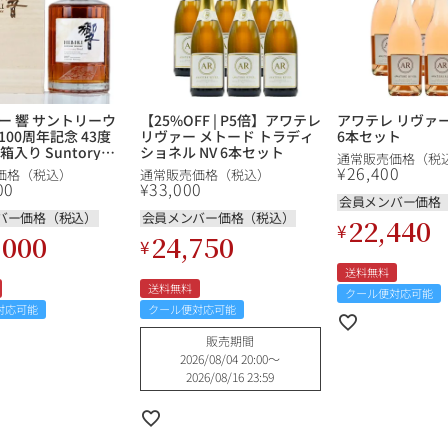
ルイ・ロデレール
サロン
ー 響 サントリーウ
【25%OFF | P5倍】アワテレ
アワテレ リヴァー 
00周年記念 43度
リヴァー メトード トラディ
6本セット
木箱入り Suntory
ショネル NV 6本セット
通常販売価格（税
00th Anniversary
¥
26,400
価格（税込）
通常販売価格（税込）
 日本 ウイスキー
00
¥
33,000
会員メンバー価格
バー価格（税込）
会員メンバー価格（税込）
22,440
¥
,000
24,750
¥
送料無料
スクリーミング・
オーパス・ワン
送料無料
クール便対応可能
イーグル
対応可能
クール便対応可能
販売期間
2026/08/04 20:00
〜
2026/08/16 23:59