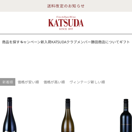
送料改定のお知らせ
商品を探す
キャンペーン
新入荷
KATSUDAクラブメンバー
勝田商店について
ギフト
送料改定のお知らせ
を探す
キャンペーン
新入荷
KATSUDAクラブメンバー
勝田商店について
イン
白ワイン
スパークリング
ロゼワイン
RP100点
新着順
価格が安い順
価格が高い順
ヴィンテージ新しい順
詳細検索する
勝田商店について