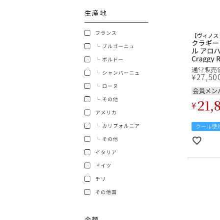
生産地
ショッピングガイド
フランス
【ヴィノス 
クラギー
└ ブルゴーニュ
ル アロハ
Craggy R
└ ボルドー
Aroha
通常販売
└ シャンパーニュ
ワイン
¥
27,50
└ ローヌ
銘柄から探す
会員メン
└ その他
21,
¥
アメリカ
生産地から探す
└ カリフォルニア
クール便
└ その他
種類で探す
イタリア
フランス
ドイツ
価格帯から探す
チリ
ボルドー
その他国
〜9,999円
お得な情報を受け取る
ローヌ
40,000円〜79,999円
金額