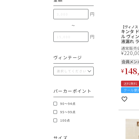
100,000円〜199,99
アメリカ
円
200,000円〜499,99
500,000円〜
〜
【ヴィノス 
キンタ 
その他
ル ヴィン
円
液漏れ ラ
do Noval
通常販売
Port 
イタリア
¥
220,0
【ol】
ヴィンテージ
会員メン
148
チリ
¥
送料無料
クール便
パーカーポイント
90～94点
95～99点
100点
サイズ