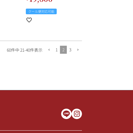
クール便対応可能
1
2
3
60
件中
21
-
40
件表示