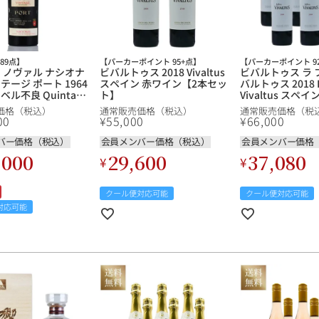
ワインセット
ルロワ
DRC
9円
カリフォルニア
9円
89点】
【パーカーポイント 95+点】
【パーカーポイント 9
お問い合わせ
ド ノヴァル ナシオナ
ビバルトゥス 2018 Vivaltus
ビバルトゥス ラ 
テージ ポート 1964
スペイン 赤ワイン【2本セッ
バルトゥス 2018 La
ベル不良 Quinta
ト】
Vivaltus スペ
 Nacional Vintage
【6本セット】
価格（税込）
通常販売価格（税込）
通常販売価格（税
ポルトガル 赤ワイン
ドイツ
00
¥
55,000
¥
66,000
バー価格（税込）
会員メンバー価格（税込）
会員メンバー価格
,000
29,600
37,080
その他国
¥
¥
ラフィット
ペトリュス
クール便対応可能
クール便対応可能
対応可能