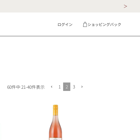
ログイン
ショッピングバック
ギフト
詳細検索
1
2
3
60
件中
21
-
40
件表示