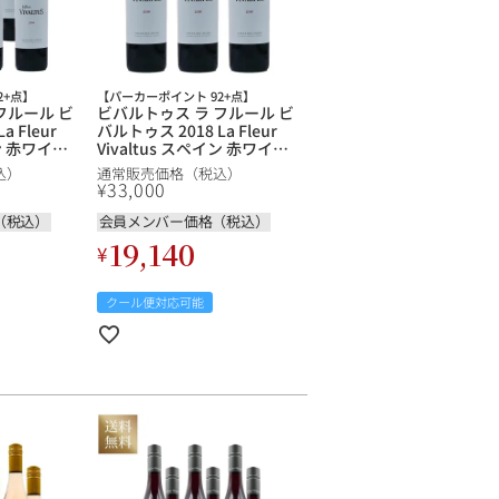
2+点】
【パーカーポイント 92+点】
フルール ビ
ビバルトゥス ラ フルール ビ
 Fleur
バルトゥス 2018 La Fleur
イン 赤ワイン
Vivaltus スペイン 赤ワイン
【3本セット】
込）
通常販売価格（税込）
¥
33,000
（税込）
会員メンバー価格（税込）
19,140
¥
クール便対応可能