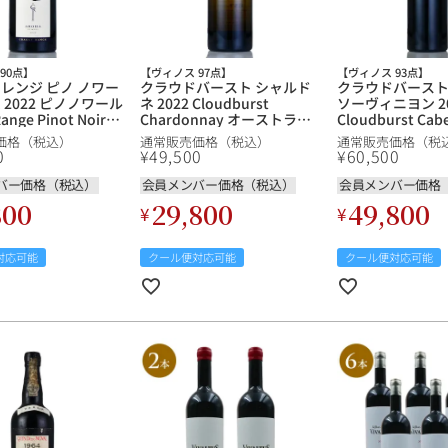
ギフトラッピング
90点】
【ヴィノス 97点】
【ヴィノス 93点】
 レンジ ピノ ノワー
クラウドバースト シャルド
クラウドバースト
 2022 ピノノワール
ネ 2022 Cloudburst
ソーヴィニヨン 20
ange Pinot Noir
Chardonnay オーストラリ
Cloudburst Cab
 ニュージーランド 赤
ア 白ワイン
Sauvignon 
価格（税込）
通常販売価格（税込）
通常販売価格（税
赤ワイン
0
¥
49,500
¥
60,500
バー価格（税込）
会員メンバー価格（税込）
会員メンバー価格
800
29,800
49,800
¥
¥
対応可能
クール便対応可能
クール便対応可能
ブルゴーニュ
赤ワイン
白ワイン
シャンパーニュ
10,000円〜39,999円
スパークリング
ロゼワイン
その他
80,000円〜99,999円
メルマガ
LINE