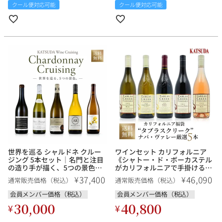
クール便対応可能
クール便対応可能
世界を巡る シャルドネ クルー
ワインセット カリフォルニア
ジング 5本セット｜名門と注目
《シャトー・ド・ボーカステル
の造り手が描く、5つの景色
がカリフォルニアで手掛けるロ
【送料無料】
ーヌスタイルの先駆者「タブラ
37,400
46,090
¥
¥
通常販売価格（税込）
通常販売価格（税込）
ス・クリーク」上級キュヴェ入
り 厳選5本》福袋 送料無料
会員メンバー価格（税込）
会員メンバー価格（税込）
30,000
40,800
¥
¥