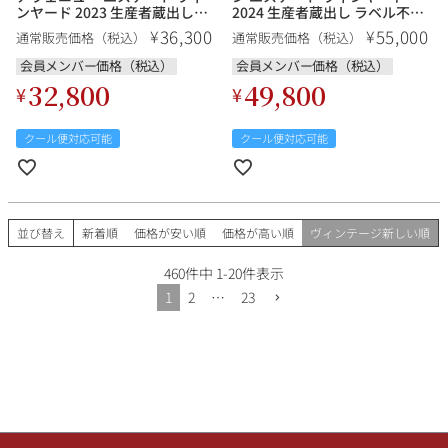
ンヤード 2023 生産者蔵出し
2024 生産者蔵出し ラベル不良
Aubert Chardonnay Park
Aubert Chardonnay Lauren
36,300
55,000
¥
¥
通常販売価格（税込）
通常販売価格（税込）
Avenue Estate Vineyard アメ
Vineyard アメリカ カリフォル
リカ カリフォルニア 白ワイン
ニア 白ワイン 新入荷
会員メンバー価格（税込）
会員メンバー価格（税込）
新入荷
32,800
49,800
¥
¥
クール便対応可能
クール便対応可能
並び替え
新着順
価格が安い順
価格が高い順
ヴィンテージ新しい順
460
件中
1
-
20
件表示
1
2
…
23