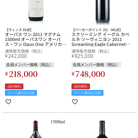
その他
イタリア
ドイツ
ルイ・ロデレール
サロン
【ヴィノス 93点】
【パーカーポイント (91 - 94)点】
オーパス ワン 2011 マグナム
スクリーミング イーグル カベ
チリ
その他国
1500ml オーパスワン オーパ
ルネ ソーヴィニヨン 2011
ス・ワン Opus One アメリカ
Screaming Eagle Cabernet
カリフォルニア 赤ワイン
Sauvignon アメリカ カリフォ
通常販売価格（税込）
通常販売価格（税込）
ルニア 赤ワイン
242,000
825,000
¥
¥
会員メンバー価格（税込）
会員メンバー価格（税込）
スクリーミング・
オーパス・ワン
218,000
748,000
¥
¥
イーグル
送料無料
送料無料
クール便対応可能
クール便対応可能