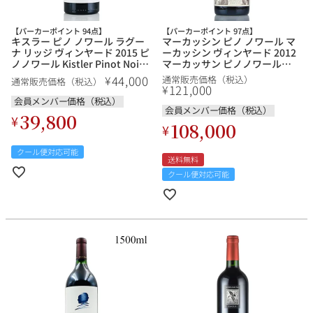
【パーカーポイント 94点】
【パーカーポイント 97点】
キスラー ピノ ノワール ラグー
マーカッシン ピノ ノワール マ
ナ リッジ ヴィンヤード 2015 ピ
ーカッシン ヴィンヤード 2012
銘柄から探す
ノノワール Kistler Pinot Noir
マーカッサン ピノノワール
Laguna Ridge Vineyard アメリ
Pinot Noir Marcassin
44,000
¥
通常販売価格（税込）
通常販売価格（税込）
カ カリフォルニア 赤ワイン
Vineyard アメリカ カリフォル
121,000
¥
ニア 赤ワイン 新入荷
生産地から探す
会員メンバー価格（税込）
会員メンバー価格（税込）
39,800
¥
108,000
¥
種類で探す
フランス
ブルゴーニュ
クール便対応可能
送料無料
価格帯から探す
クール便対応可能
ルロワ
DRC
赤ワイン
白ワイン
ボルドー
シャンパーニュ
〜9,999円
10,000円〜39,999円
お得な情報を受け取る
スパークリング
ロゼワイン
ローヌ
その他
40,000円〜79,999円
80,000円〜99,999円
メルマガ
LINE
ワインセット
100,000円〜199,999円
アメリカ
カリフォルニア
ラフィット
ペトリュス
200,000円〜499,999円
500,000円〜
お問い合わせ