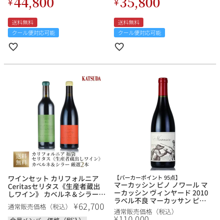
44,800
35,800
¥
¥
送料無料
送料無料
クール便対応可能
クール便対応可能
ワインセット カリフォルニア
【パーカーポイント 95点】
マーカッシン ピノ ノワール マ
Ceritasセリタス《生産者蔵出
ーカッシン ヴィンヤード 2010
しワイン》 カベルネ＆シラーを
ラベル不良 マーカッサン ピノ
堪能する 厳選２本 福袋 送料無
62,700
¥
通常販売価格（税込）
ノワール Pinot Noir Marcassin
料
通常販売価格（税込）
Vineyard アメリカ カリフォル
110,000
¥