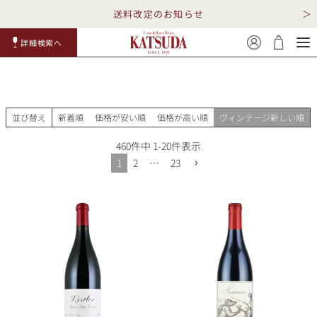
送料改定のお知らせ
詳細検索へ
赤ワイ
白ワイ
スパークリ
ロゼワイ
RP100
詳細検
ン
ン
ング
ン
点
索
並び替え
新着順
価格が安い順
価格が高い順
ヴィンテージ新しい順
460
件中
1
-
20
件表示
1
2
…
23
TOP
詳細検索する
キャンペーン
勝田商店について
ショッピングガイド
ギフトラッピング