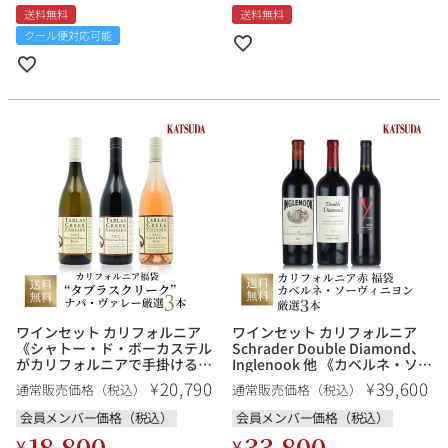
送料無料
送料無料
クール便対応可能
ワインセット カリフォルニア
ワインセット カリフォルニア
《シャトー・ド・ボーカステル
Schrader Double Diamond、
がカリフォルニアで手掛けるロ
Inglenook 他 《カベルネ・ソー
ーヌスタイルの先駆者「タブラ
ヴィニヨン主体の力強いカリフ
20,790
39,600
¥
¥
通常販売価格（税込）
通常販売価格（税込）
ス・クリーク」お試し3本セッ
ォルニアワインを味わう》赤ワ
ト》福袋 送料無料
イン 厳選3本 福袋 送料無料
会員メンバー価格（税込）
会員メンバー価格（税込）
18,800
33,800
¥
¥