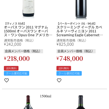
その他
イタリア
ドイツ
ルイ・ロデレール
サロン
【ヴィノス 93点】
【パーカーポイント (91 - 94)点】
オーパス ワン 2011 マグナム
スクリーミング イーグル カベ
チリ
その他国
1500ml オーパスワン オーパ
ルネ ソーヴィニヨン 2011
ス・ワン Opus One アメリカ
Screaming Eagle Cabernet
カリフォルニア 赤ワイン
Sauvignon アメリカ カリフォ
通常販売価格（税込）
通常販売価格（税込）
ルニア 赤ワイン
242,000
825,000
¥
¥
会員メンバー価格（税込）
会員メンバー価格（税込）
スクリーミング・
オーパス・ワン
218,000
748,000
¥
¥
イーグル
送料無料
送料無料
クール便対応可能
クール便対応可能