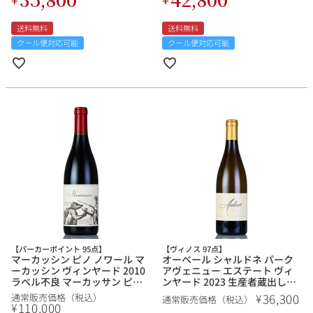
送料無料
送料無料
クール便対応可能
クール便対応可能
【パーカーポイント 95点】
【ヴィノス 97点】
マーカッシン ピノ ノワール マ
オーベール シャルドネ パーク
ーカッシン ヴィンヤード 2010
アヴェニュー エステート ヴィ
ラベル不良 マーカッサン ピノ
ンヤード 2023 生産者蔵出し
ノワール Pinot Noir Marcassin
Aubert Chardonnay Park
36,300
¥
通常販売価格（税込）
通常販売価格（税込）
Vineyard アメリカ カリフォル
Avenue Estate Vineyard アメ
110,000
¥