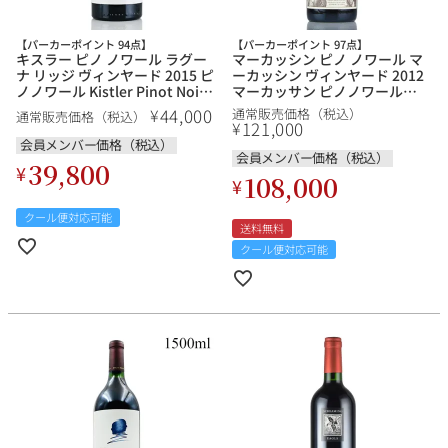
【パーカーポイント 94点】
【パーカーポイント 97点】
キスラー ピノ ノワール ラグー
マーカッシン ピノ ノワール マ
ナ リッジ ヴィンヤード 2015 ピ
ーカッシン ヴィンヤード 2012
銘柄から探す
ノノワール Kistler Pinot Noir
マーカッサン ピノノワール
Laguna Ridge Vineyard アメリ
Pinot Noir Marcassin
44,000
¥
通常販売価格（税込）
通常販売価格（税込）
カ カリフォルニア 赤ワイン
Vineyard アメリカ カリフォル
121,000
¥
ニア 赤ワイン 新入荷
生産地から探す
会員メンバー価格（税込）
会員メンバー価格（税込）
39,800
¥
108,000
¥
種類で探す
フランス
ブルゴーニュ
クール便対応可能
送料無料
価格帯から探す
クール便対応可能
ルロワ
DRC
赤ワイン
白ワイン
ボルドー
シャンパーニュ
〜9,999円
10,000円〜39,999円
お得な情報を受け取る
スパークリング
ロゼワイン
ローヌ
その他
40,000円〜79,999円
80,000円〜99,999円
メルマガ
LINE
ワインセット
100,000円〜199,999円
アメリカ
カリフォルニア
ラフィット
ペトリュス
200,000円〜499,999円
500,000円〜
お問い合わせ