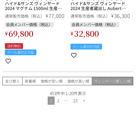
ハイド&サンズ ヴィンヤード
ハイド&サンズ ヴィンヤード
2024 マグナム 1500ml 生産者
2024 生産者蔵出し Aubert
蔵出し Aubert Chardonnay
Chardonnay Larry Hyde &
77,000
36,300
¥
¥
通常販売価格（税込）
通常販売価格（税込）
Larry Hyde & Sons Vineyard
Sons Vineyard アメリカ カリ
アメリカ カリフォルニア 白ワ
フォルニア 白ワイン 新入荷
会員メンバー価格（税込）
会員メンバー価格（税込）
イン 新入荷
69,800
32,800
¥
¥
送料無料
クール便対応可能
クール便対応可能
並び替え
新着順
価格が安い順
価格が高い順
ヴィンテージ新しい順
453
件中
1
-
20
件表示
1
2
…
23