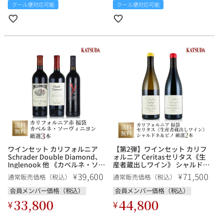
クール便対応可能
クール便対応可能
ワインセット カリフォルニア
【第2弾】ワインセット カリフ
Schrader Double Diamond、
ォルニア Ceritasセリタス《生
Inglenook 他 《カベルネ・ソー
産者蔵出しワイン》 シャルドネ
ヴィニヨン主体の力強いカリフ
＆ピノを堪能する 厳選２本 福
39,600
71,500
¥
¥
通常販売価格（税込）
通常販売価格（税込）
ォルニアワインを味わう》赤ワ
袋 送料無料
イン 厳選3本 福袋 送料無料
会員メンバー価格（税込）
会員メンバー価格（税込）
33,800
44,800
¥
¥