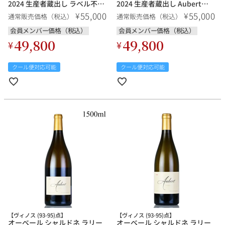
2024 生産者蔵出し ラベル不良
2024 生産者蔵出し Aubert
Aubert Chardonnay Lauren
Chardonnay Lauren Vineyard
55,000
55,000
¥
¥
通常販売価格（税込）
通常販売価格（税込）
Vineyard アメリカ カリフォル
アメリカ カリフォルニア 白ワ
ニア 白ワイン 新入荷
イン 新入荷
会員メンバー価格（税込）
会員メンバー価格（税込）
49,800
49,800
¥
¥
クール便対応可能
クール便対応可能
【ヴィノス (93-95)点】
【ヴィノス (93-95)点】
オーベール シャルドネ ラリー
オーベール シャルドネ ラリー