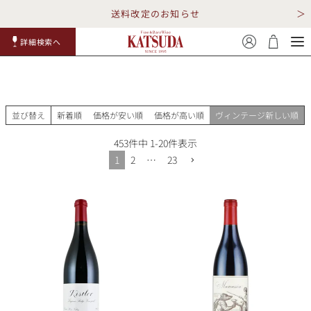
送料改定のお知らせ
詳細検索へ
赤ワイ
白ワイ
スパークリ
ロゼワイ
RP100
詳細検
ン
ン
ング
ン
点
索
並び替え
新着順
価格が安い順
価格が高い順
ヴィンテージ新しい順
453
件中
1
-
20
件表示
1
2
…
23
TOP
詳細検索する
キャンペーン
勝田商店について
ショッピングガイド
ギフトラッピング