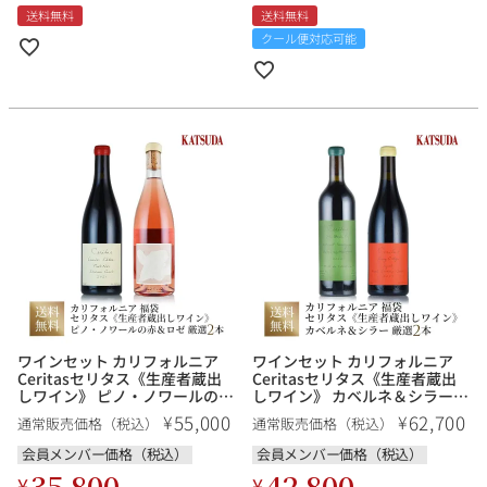
送料無料
送料無料
クール便対応可能
ワインセット カリフォルニア
ワインセット カリフォルニア
Ceritasセリタス《生産者蔵出
Ceritasセリタス《生産者蔵出
しワイン》 ピノ・ノワールの赤
しワイン》 カベルネ＆シラーを
＆ロゼを堪能する 厳選２本 福
堪能する 厳選２本 福袋 送料無
55,000
62,700
¥
¥
通常販売価格（税込）
通常販売価格（税込）
袋 送料無料
料
会員メンバー価格（税込）
会員メンバー価格（税込）
35,800
42,800
¥
¥