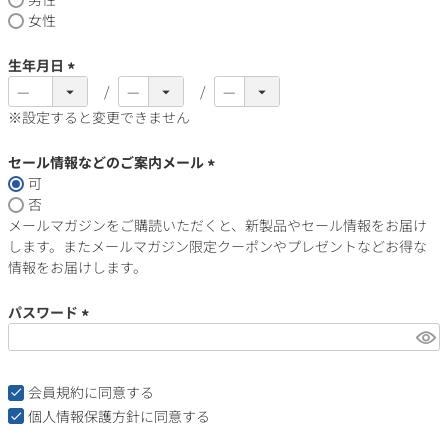
その他
須)
女性
生年月日
イタリア
ドイツ
ルイ・ロデレール
サロン
(必
須)
※設定すると変更できません
チリ
その他国
セール情報などのご案内メール
可
(必
否
須)
スクリーミング・
オーパス・ワン
メールマガジンをご購読いただくと、新製品やセール情報をお届け
イーグル
します。またメールマガジン限定クーポンやプレゼントなどお得な
情報をお届けします。
パスワード
(必
須)
会員規約
に同意する
個人情報保護方針
に同意する