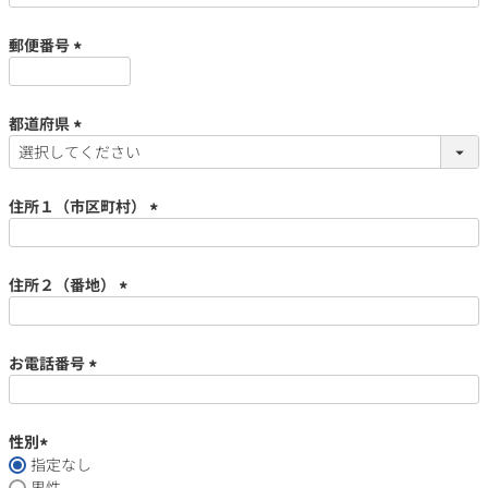
須)
郵便番号
(必
銘柄から探す
須)
都道府県
生産地から探す
(必
須)
住所１（市区町村）
種類で探す
(必
フランス
ブルゴーニュ
須)
価格帯から探す
住所２（番地）
ルロワ
DRC
赤ワイン
白ワイン
ボルドー
シャンパーニュ
(必
〜9,999円
10,000円〜39,999円
須)
お得な情報を受け取る
スパークリング
ロゼワイン
ローヌ
その他
お電話番号
40,000円〜79,999円
80,000円〜99,999円
メルマガ
LINE
(必
ワインセット
100,000円〜199,999円
須)
アメリカ
カリフォルニア
ラフィット
ペトリュス
200,000円〜499,999円
性別
指定なし
(必
500,000円〜
お問い合わせ
男性