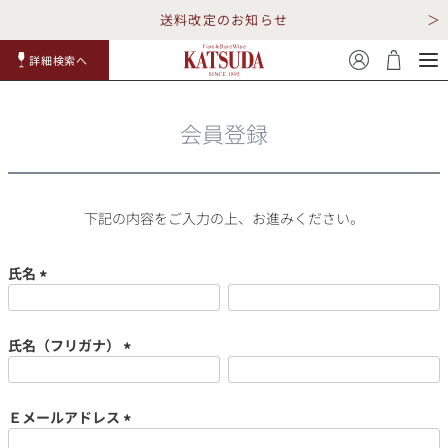
送料改定のお知らせ
詳細検索へ
赤ワイ
白ワイ
スパークリ
ロゼワイ
RP100
詳細検
ン
ン
ング
ン
点
索
会員登録
下記の内容をご入力の上、お進みください。
氏名
TOP
詳細検索する
(必
須)
キャンペーン
勝田商店について
氏名（フリガナ）
(必
ショッピングガイド
ギフトラッピング
須)
Ｅメールアドレス
(必