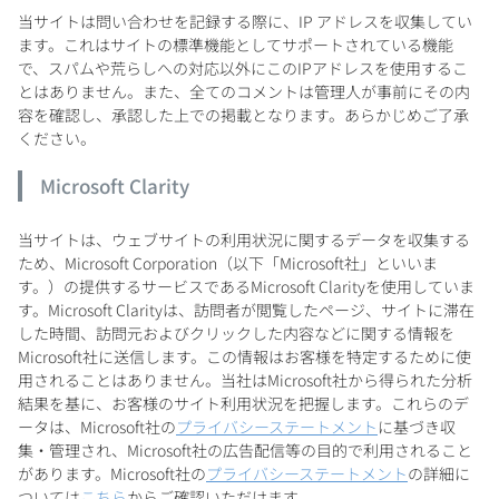
当サイトは問い合わせを記録する際に、IP アドレスを収集してい
ます。これはサイトの標準機能としてサポートされている機能
で、スパムや荒らしへの対応以外にこのIPアドレスを使用するこ
とはありません。また、全てのコメントは管理人が事前にその内
容を確認し、承認した上での掲載となります。あらかじめご了承
ください。
Microsoft Clarity
当サイトは、ウェブサイトの利用状況に関するデータを収集する
ため、Microsoft Corporation（以下「Microsoft社」といいま
す。）の提供するサービスであるMicrosoft Clarityを使用していま
す。Microsoft Clarityは、訪問者が閲覧したページ、サイトに滞在
した時間、訪問元およびクリックした内容などに関する情報を
Microsoft社に送信します。この情報はお客様を特定するために使
用されることはありません。当社はMicrosoft社から得られた分析
結果を基に、お客様のサイト利用状況を把握します。これらのデ
ータは、Microsoft社の
プライバシーステートメント
に基づき収
集・管理され、Microsoft社の広告配信等の目的で利用されること
があります。Microsoft社の
プライバシーステートメント
の詳細に
ついては
こちら
からご確認いただけます。