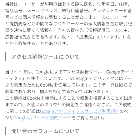
その他
当社は、ユーザーが利用登録をする際に氏名、生年月日、住所、
電話番号、メールアドレス、銀行口座番号、クレジットカード番
号などの個人情報をお尋ねすることがあります。また、ユーザー
イタリア
ドイツ
と提携先などとの間でなされたユーザーの個人情報を含む取引記
ルイ・ロデレール
サロン
録や決済に関する情報を、当社の提携先（情報提供元、広告主、
広告配信先などを含みます。以下、「提携先」といいます。）な
チリ
その他国
どから収集することがあります。
アクセス解析ツールについて
スクリーミング・
オーパス・ワン
当サイトでは、Googleによるアクセス解析ツール「Googleアナリ
イーグル
ティクス」を使用しています。このGoogleアナリティクスはデー
タの収集のためにCookieを使用しています。このデータは匿名で
収集されており、個人を特定するものではありません。
この機能はCookieを無効にすることで収集を拒否することが出来
ますので、お使いのブラウザの設定をご確認ください。この規約
に関しての詳細は
Googleアナリティクスサービス利用規約
のペー
ジや
Googleポリシーと規約ページ
をご覧ください。
問い合わせフォームについて