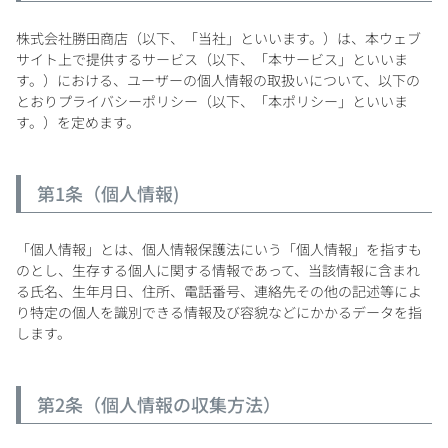
株式会社勝田商店（以下、「当社」といいます。）は、本ウェブ
サイト上で提供するサービス（以下、「本サービス」といいま
す。）における、ユーザーの個人情報の取扱いについて、以下の
銘柄から探す
とおりプライバシーポリシー（以下、「本ポリシー」といいま
す。）を定めます。
生産地から探す
第1条（個人情報)
種類で探す
フランス
ブルゴーニュ
価格帯から探す
「個人情報」とは、個人情報保護法にいう「個人情報」を指すも
ルロワ
DRC
赤ワイン
白ワイン
のとし、生存する個人に関する情報であって、当該情報に含まれ
ボルドー
シャンパーニュ
る氏名、生年月日、住所、電話番号、連絡先その他の記述等によ
〜9,999円
10,000円〜39,999円
お得な情報を受け取る
り特定の個人を識別できる情報及び容貌などにかかるデータを指
スパークリング
ロゼワイン
ローヌ
その他
します。
40,000円〜79,999円
80,000円〜99,999円
メルマガ
LINE
ワインセット
100,000円〜199,999円
アメリカ
カリフォルニア
ラフィット
ペトリュス
第2条（個人情報の収集方法）
200,000円〜499,999円
500,000円〜
お問い合わせ