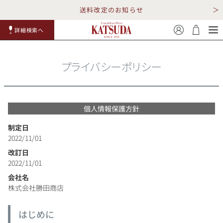
送料改定のお知らせ
詳細検索へ
赤ワイ
白ワイ
スパークリ
ロゼワイ
RP100
詳細検
ン
ン
ング
ン
点
索
プライバシーポリシー
個人情報保護方針
制定日
2022/11/01
TOP
詳細検索する
改訂日
2022/11/01
キャンペーン
勝田商店について
会社名
株式会社勝田商店
ショッピングガイド
ギフトラッピング
はじめに