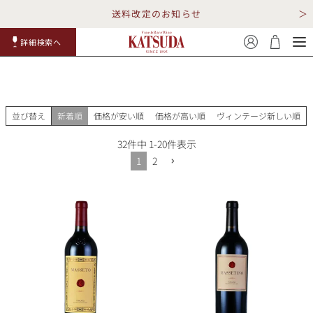
送料改定のお知らせ
詳細検索へ
赤ワイ
白ワイ
スパークリ
ロゼワイ
RP100
詳細検
ン
ン
ング
ン
点
索
並び替え
新着順
価格が安い順
価格が高い順
ヴィンテージ新しい順
32
件中
1
-
20
件表示
1
2
TOP
詳細検索する
キャンペーン
勝田商店について
ショッピングガイド
ギフトラッピング