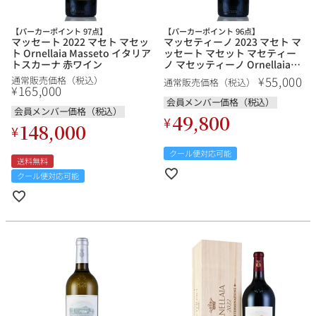
【パーカーポイント 97点】
【パーカーポイント 96点】
マッセート 2022 マセト マセッ
マッセティーノ 2023 マセト マ
ト Ornellaia Masseto イタリア
ッセート マセット マセティー
銘柄から探す
トスカーナ 赤ワイン
ノ マセッティーノ Ornellaia
Massetino イタリア トスカー
55,000
¥
通常販売価格（税込）
通常販売価格（税込）
ナ 赤ワイン
165,000
¥
生産地から探す
会員メンバー価格（税込）
会員メンバー価格（税込）
49,800
¥
148,000
¥
種類で探す
フランス
ブルゴーニュ
クール便対応可能
送料無料
価格帯から探す
クール便対応可能
ルロワ
DRC
赤ワイン
白ワイン
ボルドー
シャンパーニュ
〜9,999円
10,000円〜39,999円
お得な情報を受け取る
スパークリング
ロゼワイン
ローヌ
その他
40,000円〜79,999円
80,000円〜99,999円
メルマガ
LINE
ワインセット
100,000円〜199,999円
アメリカ
カリフォルニア
ラフィット
ペトリュス
200,000円〜499,999円
500,000円〜
お問い合わせ