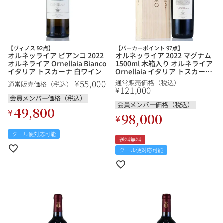
その他
イタリア
ドイツ
ルイ・ロデレール
サロン
【ヴィノス 92点】
【パーカーポイント 97点】
オルネッライア ビアンコ 2022
オルネッライア 2022 マグナム
チリ
その他国
オルネライア Ornellaia Bianco
1500ml 木箱入り オルネライア
イタリア トスカーナ 白ワイン
Ornellaia イタリア トスカーナ
赤ワイン
55,000
¥
通常販売価格（税込）
通常販売価格（税込）
121,000
¥
会員メンバー価格（税込）
会員メンバー価格（税込）
49,800
¥
スクリーミング・
オーパス・ワン
98,000
¥
イーグル
クール便対応可能
送料無料
クール便対応可能