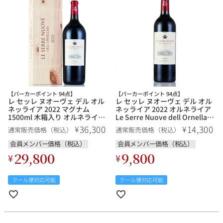
【パーカーポイント 94点】
【パーカーポイント 94点】
レ セッレ ヌオーヴェ デル オル
レ セッレ ヌオーヴェ デル オル
ネッライア 2022 マグナム
ネッライア 2022 オルネライア
1500ml 木箱入り オルネライア
Le Serre Nuove dell Ornellaia
Le Serre Nuove dell Ornellaia
イタリア トスカーナ 赤ワイン
36,300
14,300
¥
¥
通常販売価格（税込）
通常販売価格（税込）
イタリア トスカーナ 赤ワイン
会員メンバー価格（税込）
会員メンバー価格（税込）
29,800
9,800
¥
¥
クール便対応可能
クール便対応可能