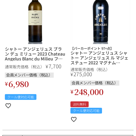
シャトー アンジェリュス ブラ
【パーカーポイント 97+点】
シャトー アンジェリュス シャ
ン デュ ミリュー 2023 Chateau
トー アンジェリュス ル マジェ
Angelus Blanc du Milieu フラ
ステュー 2022 マグナム
ンス ボルドー 白ワイン
7,700
¥
通常販売価格（税込）
1500ml Chateau Angelus Le
通常販売価格（税込）
Majestueux フランス ボルドー
275,000
¥
会員メンバー価格（税込）
赤ワイン
6,980
¥
会員メンバー価格（税込）
248,000
¥
クール便対応可能
送料無料
クール便対応可能