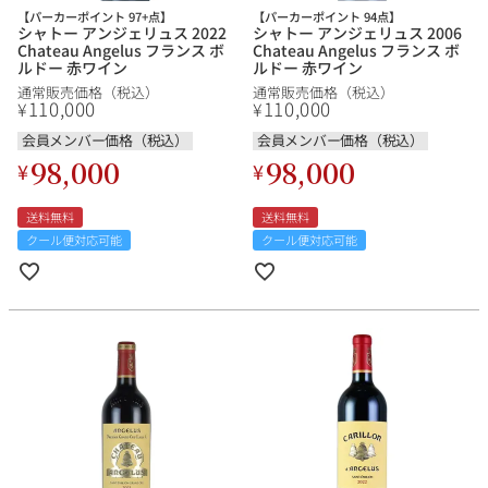
【パーカーポイント 97+点】
【パーカーポイント 94点】
シャトー アンジェリュス 2022
シャトー アンジェリュス 2006
Chateau Angelus フランス ボ
Chateau Angelus フランス ボ
ルドー 赤ワイン
ルドー 赤ワイン
通常販売価格（税込）
通常販売価格（税込）
銘柄から探す
110,000
110,000
¥
¥
会員メンバー価格（税込）
会員メンバー価格（税込）
生産地から探す
98,000
98,000
¥
¥
種類で探す
送料無料
送料無料
フランス
ブルゴーニュ
クール便対応可能
クール便対応可能
価格帯から探す
ルロワ
DRC
赤ワイン
白ワイン
ボルドー
シャンパーニュ
〜9,999円
10,000円〜39,999円
お得な情報を受け取る
スパークリング
ロゼワイン
ローヌ
その他
40,000円〜79,999円
80,000円〜99,999円
メルマガ
LINE
ワインセット
100,000円〜199,999円
アメリカ
カリフォルニア
ラフィット
ペトリュス
200,000円〜499,999円
500,000円〜
お問い合わせ