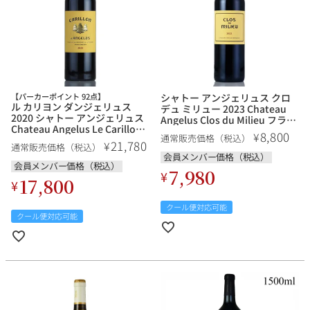
【パーカーポイント 92点】
シャトー アンジェリュス クロ
ル カリヨン ダンジェリュス
デュ ミリュー 2023 Chateau
2020 シャトー アンジェリュス
Angelus Clos du Milieu フラン
Chateau Angelus Le Carillon
ス ボルドー 赤ワイン
8,800
¥
通常販売価格（税込）
dAngelus フランス ボルドー 赤
21,780
¥
通常販売価格（税込）
ワイン
会員メンバー価格（税込）
会員メンバー価格（税込）
7,980
¥
17,800
¥
クール便対応可能
クール便対応可能