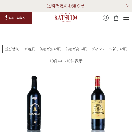
送料改定のお知らせ
詳細検索へ
赤ワイ
白ワイ
スパークリ
ロゼワイ
RP100
詳細検
ン
ン
ング
ン
点
索
並び替え
新着順
価格が安い順
価格が高い順
ヴィンテージ新しい順
10
件中
1
-
10
件表示
TOP
詳細検索する
キャンペーン
勝田商店について
ショッピングガイド
ギフトラッピング