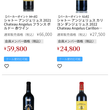
その他
【パーカーポイント 94+点】
【パーカーポイント 92点】
イタリア
ドイツ
シャトー アンジェリュス 2021
シャトー アンジェリュス カリ
ルイ・ロデレール
サロン
Chateau Angelus フランス ボ
ヨン ダンジェリュス 2022
ルドー 赤ワイン
Chateau Angelus Carillon
チリ
その他国
dAngelus フランス ボルドー 赤
66,000
27,500
¥
¥
通常販売価格（税込）
通常販売価格（税込）
ワイン
会員メンバー価格（税込）
会員メンバー価格（税込）
59,800
24,800
¥
¥
スクリーミング・
オーパス・ワン
クール便対応可能
クール便対応可能
イーグル