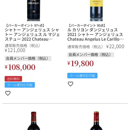
【パーカーポイント 97+点】
【パーカーポイント 90点】
シャトー アンジェリュス シャ
ル カリヨン ダンジェリュス
トー アンジェリュス ル マジェ
2021 シャトー アンジェリュス
ステュー 2022 Chateau
Chateau Angelus Le Carillon
Angelus Le Majestueux フラン
dAngelus フランス ボルドー 赤
22,000
¥
通常販売価格（税込）
通常販売価格（税込）
ス ボルドー 赤ワイン
ワイン
121,000
¥
会員メンバー価格（税込）
会員メンバー価格（税込）
19,800
¥
108,000
¥
クール便対応可能
送料無料
クール便対応可能