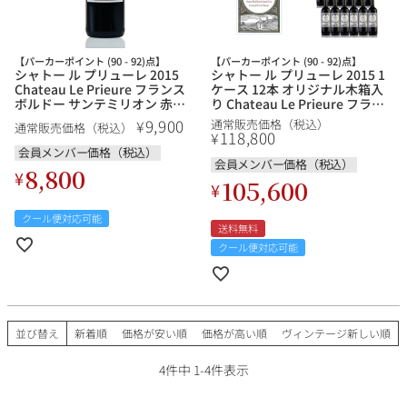
その他
【パーカーポイント (90 - 92)点】
【パーカーポイント (90 - 92)点】
イタリア
ドイツ
シャトー ル プリューレ 2015
シャトー ル プリューレ 2015 1
ルイ・ロデレール
サロン
Chateau Le Prieure フランス
ケース 12本 オリジナル木箱入
ボルドー サンテミリオン 赤ワ
り Chateau Le Prieure フラン
チリ
その他国
イン
ス ボルドー サンテミリオン 赤
9,900
¥
通常販売価格（税込）
通常販売価格（税込）
ワイン
118,800
¥
会員メンバー価格（税込）
会員メンバー価格（税込）
8,800
¥
105,600
¥
スクリーミング・
オーパス・ワン
クール便対応可能
イーグル
送料無料
クール便対応可能
並び替え
新着順
価格が安い順
価格が高い順
ヴィンテージ新しい順
4
件中
1
-
4
件表示