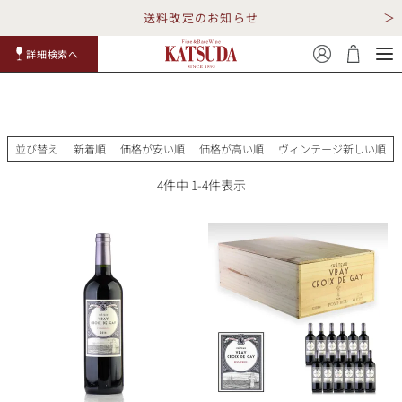
送料改定のお知らせ
詳細検索へ
赤ワイ
白ワイ
スパークリ
ロゼワイ
RP100
詳細検
ン
ン
ング
ン
点
索
並び替え
新着順
価格が安い順
価格が高い順
ヴィンテージ新しい順
4
件中
1
-
4
件表示
TOP
詳細検索する
キャンペーン
勝田商店について
ショッピングガイド
ギフトラッピング