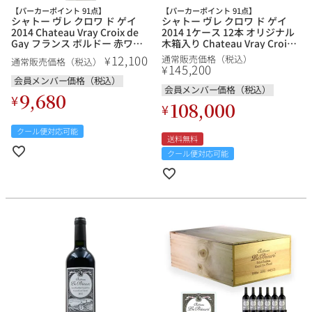
【パーカーポイント 91点】
【パーカーポイント 91点】
シャトー ヴレ クロワ ド ゲイ
シャトー ヴレ クロワ ド ゲイ
2014 Chateau Vray Croix de
2014 1ケース 12本 オリジナル
Gay フランス ボルドー 赤ワイ
木箱入り Chateau Vray Croix
ン
de Gay フランス ボルドー 赤ワ
12,100
¥
通常販売価格（税込）
銘柄から探す
通常販売価格（税込）
イン
145,200
¥
会員メンバー価格（税込）
会員メンバー価格（税込）
9,680
生産地から探す
¥
108,000
¥
クール便対応可能
種類で探す
送料無料
フランス
ブルゴーニュ
クール便対応可能
価格帯から探す
ルロワ
DRC
赤ワイン
白ワイン
ボルドー
シャンパーニュ
〜9,999円
10,000円〜39,999円
お得な情報を受け取る
スパークリング
ロゼワイン
ローヌ
その他
40,000円〜79,999円
80,000円〜99,999円
メルマガ
LINE
ワインセット
100,000円〜199,999円
アメリカ
カリフォルニア
ラフィット
ペトリュス
200,000円〜499,999円
500,000円〜
お問い合わせ