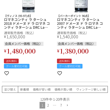
【ヴィノス (95-97)点】
【パーカーポイント 96点】
ロマネコンティ ラ ターシュ
ロマネコンティ ラ ターシュ
2018 ドメーヌ ド ラ ロマネ コ
2007 ドメーヌ ド ラ ロマネ コ
ンティ ラターシュ DRC La
ンティ ラターシュ DRC La
Tache フランス ブルゴーニュ
Tache フランス ブルゴーニュ
通常販売価格（税込）
通常販売価格（税込）
赤ワイン
赤ワイン
1,650,000
1,540,000
¥
¥
会員メンバー価格（税込）
会員メンバー価格（税込）
1,480,000
1,380,000
¥
¥
送料無料
送料無料
クール便対応可能
クール便対応可能
並び替え
新着順
価格が安い順
価格が高い順
ヴィンテージ新しい順
129
件中
1
-
20
件表示
1
2
…
7