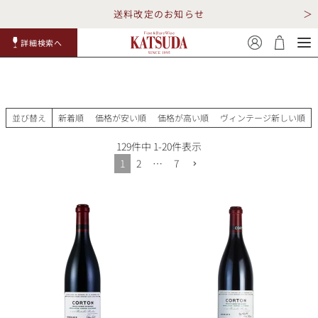
送料改定のお知らせ
詳細検索へ
赤ワイ
白ワイ
スパークリ
ロゼワイ
RP100
詳細検
ン
ン
ング
ン
点
索
並び替え
新着順
価格が安い順
価格が高い順
ヴィンテージ新しい順
129
件中
1
-
20
件表示
1
2
…
7
TOP
詳細検索する
キャンペーン
勝田商店について
ショッピングガイド
ギフトラッピング