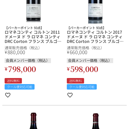
その他
イタリア
ドイツ
ルイ・ロデレール
サロン
【パーカーポイント 93点】
【パーカーポイント 93点】
ロマネコンティ コルトン 2011
ロマネコンティ コルトン 2017
チリ
その他国
ドメーヌ ド ラ ロマネ コンティ
ドメーヌ ド ラ ロマネ コンティ
DRC Corton フランス ブルゴー
DRC Corton フランス ブルゴー
ニュ 赤ワイン
ニュ 赤ワイン
通常販売価格（税込）
通常販売価格（税込）
880,000
660,000
¥
¥
会員メンバー価格（税込）
会員メンバー価格（税込）
スクリーミング・
オーパス・ワン
798,000
598,000
¥
¥
イーグル
送料無料
送料無料
クール便対応可能
クール便対応可能