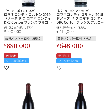
【パーカーポイント 95点】
【パーカーポイント 94+点】
ロマネコンティ コルトン 2019
ロマネコンティ コルトン 2015
ドメーヌ ド ラ ロマネ コンティ
ドメーヌ ド ラ ロマネ コンティ
銘柄から探す
DRC Corton フランス ブルゴー
DRC Corton フランス ブルゴー
ニュ 赤ワイン
ニュ 赤ワイン
通常販売価格（税込）
通常販売価格（税込）
990,000
715,000
¥
¥
生産地から探す
会員メンバー価格（税込）
会員メンバー価格（税込）
880,000
648,000
¥
¥
種類で探す
フランス
ブルゴーニュ
送料無料
送料無料
価格帯から探す
クール便対応可能
クール便対応可能
ルロワ
DRC
赤ワイン
白ワイン
ボルドー
シャンパーニュ
〜9,999円
10,000円〜39,999円
お得な情報を受け取る
スパークリング
ロゼワイン
ローヌ
その他
40,000円〜79,999円
80,000円〜99,999円
メルマガ
LINE
ワインセット
100,000円〜199,999円
アメリカ
カリフォルニア
ラフィット
ペトリュス
200,000円〜499,999円
500,000円〜
お問い合わせ