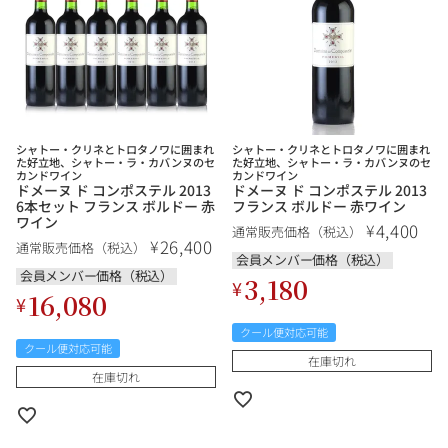
銘柄から探す
生産地から探す
シャトー・クリネとトロタノワに囲まれ
シャトー・クリネとトロタノワに囲まれ
た好立地、シャトー・ラ・カバンヌのセ
た好立地、シャトー・ラ・カバンヌのセ
カンドワイン
カンドワイン
ドメーヌ ド コンポステル 2013
ドメーヌ ド コンポステル 2013
種類で探す
6本セット フランス ボルドー 赤
フランス ボルドー 赤ワイン
フランス
ブルゴーニュ
ワイン
4,400
¥
通常販売価格（税込）
26,400
¥
価格帯から探す
通常販売価格（税込）
会員メンバー価格（税込）
ルロワ
DRC
赤ワイン
白ワイン
ボルドー
シャンパーニュ
会員メンバー価格（税込）
3,180
¥
16,080
¥
〜9,999円
10,000円〜39,999円
お得な情報を受け取る
スパークリング
ロゼワイン
ローヌ
その他
クール便対応可能
40,000円〜79,999円
80,000円〜99,999円
クール便対応可能
メルマガ
LINE
在庫切れ
ワインセット
100,000円〜199,999円
在庫切れ
アメリカ
カリフォルニア
ラフィット
ペトリュス
200,000円〜499,999円
500,000円〜
お問い合わせ