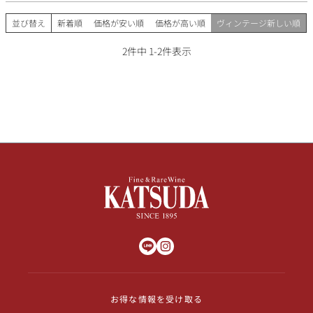
その他
並び替え
新着順
価格が安い順
価格が高い順
ヴィンテージ新しい順
イタリア
ドイツ
2
件中
1
-
2
件表示
ルイ・ロデレール
サロン
チリ
その他国
スクリーミング・
オーパス・ワン
イーグル
お得な情報を受け取る