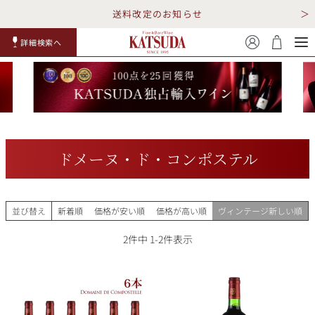
送料改定のお知らせ
詳細検索へ
赤ワイ
白ワイ
スパークリ
ロゼワイ
RP100
詳細検
ン
ン
ング
ン
点
索
ドメーヌ・ド・コンポステル
TOP
詳細検索する
並び替え
新着順
価格が安い順
価格が高い順
ヴィンテージ新しい順
キャンペーン
勝田商店について
2
件中
1
-
2
件表示
ショッピングガイド
ギフトラッピング