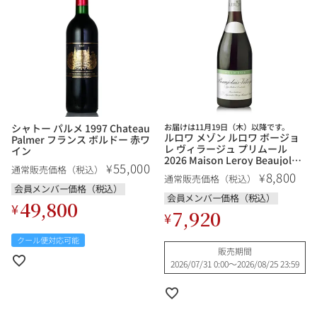
シャトー パルメ 1997 Chateau
お届けは11月19日（木）以降です。
ルロワ メゾン ルロワ ボージョ
Palmer フランス ボルドー 赤ワ
レ ヴィラージュ プリムール
イン
2026 Maison Leroy Beaujolais
55,000
¥
通常販売価格（税込）
Villages Primeur フランス ブル
8,800
¥
通常販売価格（税込）
ゴーニュ 赤ワイン 予約商品
会員メンバー価格（税込）
会員メンバー価格（税込）
49,800
¥
7,920
¥
クール便対応可能
販売期間
2026/07/31 0:00
〜
2026/08/25 23:59