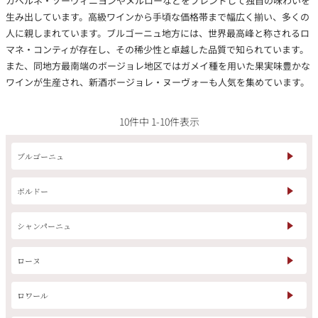
カベルネ・ソーヴィニヨンやメルローなどをブレンドして独自の味わいを
その他
生み出しています。高級ワインから手頃な価格帯まで幅広く揃い、多くの
人に親しまれています。ブルゴーニュ地方には、世界最高峰と称されるロ
イタリア
ドイツ
マネ・コンティが存在し、その稀少性と卓越した品質で知られています。
ルイ・ロデレール
サロン
また、同地方最南端のボージョレ地区ではガメイ種を用いた果実味豊かな
ワインが生産され、新酒ボージョレ・ヌーヴォーも人気を集めています。
チリ
その他国
10
件中
1
-
10
件表示
ブルゴーニュ
スクリーミング・
オーパス・ワン
イーグル
ボルドー
シャンパーニュ
ローヌ
ロワール