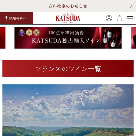
送料改定のお知らせ
詳細検索へ
赤ワイ
白ワイ
スパークリ
ロゼワイ
RP100
詳細検
ン
ン
ング
ン
点
索
フランスのワイン一覧
TOP
詳細検索する
キャンペーン
勝田商店について
ショッピングガイド
ギフトラッピング