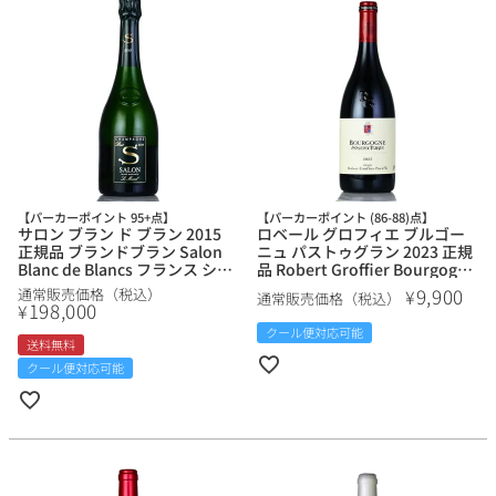
【パーカーポイント 95+点】
【パーカーポイント (86-88)点】
サロン ブラン ド ブラン 2015
ロベール グロフィエ ブルゴー
正規品 ブランドブラン Salon
ニュ パストゥグラン 2023 正規
Blanc de Blancs フランス シャ
品 Robert Groffier Bourgogne
ンパン シャンパーニュ 新入荷
Passetoutgrain フランス ブル
9,900
¥
通常販売価格（税込）
通常販売価格（税込）
ゴーニュ 赤ワイン 新入荷
198,000
¥
クール便対応可能
送料無料
クール便対応可能