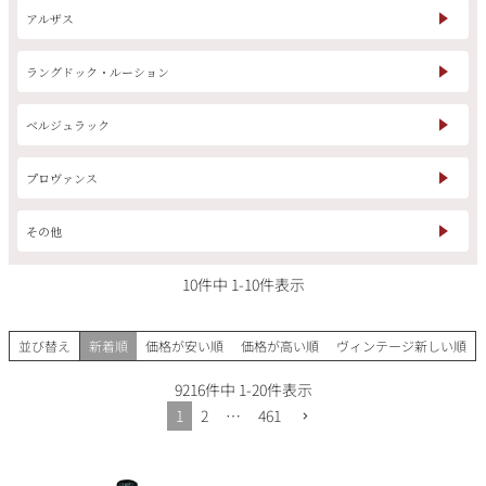
アルザス
ラングドック・ルーション
ベルジュラック
プロヴァンス
その他
10
件中
1
-
10
件表示
並び替え
新着順
価格が安い順
価格が高い順
ヴィンテージ新しい順
9216
件中
1
-
20
件表示
1
2
…
461