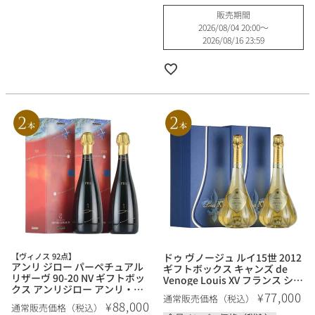
販売期間
2026/08/04 20:00
〜
2026/08/16 23:59
【ヴィノス 92点】
ドゥ ヴノージュ ルイ15世 2012
アンリ ジロー パーペチュアル
ギフトボックス キャンズ de
リザーヴ 90-20 NV ギフトボッ
Venoge Louis XV フランス シャ
クス アンリジロー アンリ・ジ
ンパン シャンパーニュ
77,000
¥
通常販売価格（税込）
ロー リザーブ Henri Giraud
88,000
¥
通常販売価格（税込）
Perpetual Reserve 90-20 フラ