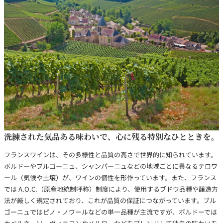
銘柄から探す
生産地から探す
種類で探す
フランス
ブルゴーニュ
価格帯から探す
ルロワ
DRC
赤ワイン
白ワイン
洗練された気品ある味わいで、心に残る特別なひとときを。
ボルドー
シャンパーニュ
〜9,999円
10,000円〜39,999円
フランスワインは、その多様性と品質の高さで世界的に知られています。
お得な情報を受け取る
スパークリング
ロゼワイン
ローヌ
その他
ボルドーやブルゴーニュ、シャンパーニュなどの地域ごとに異なるテロワ
40,000円〜79,999円
80,000円〜99,999円
メルマガ
LINE
ール（気候や土壌）が、ワインの個性を形作っています。また、フランス
ワインセット
100,000円〜199,999円
では A.O.C.（原産地統制呼称）制度により、使用するブドウ品種や醸造方
アメリカ
カリフォルニア
ラフィット
ペトリュス
200,000円〜499,999円
法が厳しく規定されており、これが品質の保証につながっています。ブル
ゴーニュではピノ・ノワールなどの単一品種が主流ですが、ボルドーでは
500,000円〜
お問い合わせ