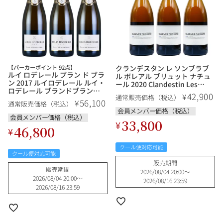
【パーカーポイント 92点】
クランデスタン レ ソンブラブ
ルイ ロデレール ブラン ド ブラ
ル ボレアル ブリュット ナチュ
ン 2017 ルイロデレール ルイ・
ール 2020 Clandestin Les
ロデレール ブランドブラン
Semblables Boreal Brut
42,900
¥
通常販売価格（税込）
Louis Roederer Blanc de
Nature フランス シャンパン シ
56,100
¥
通常販売価格（税込）
Blancs フランス シャンパン シ
ャンパーニュ
会員メンバー価格（税込）
ャンパーニュ
会員メンバー価格（税込）
33,800
¥
46,800
¥
クール便対応可能
クール便対応可能
販売期間
販売期間
2026/08/04 20:00
〜
2026/08/04 20:00
〜
2026/08/16 23:59
2026/08/16 23:59