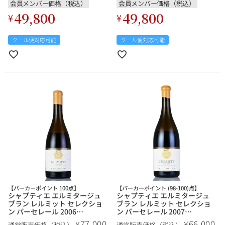
イン 新入荷
会員メンバー価格（税込）
会員メンバー価格（税込）
49,800
49,800
¥
¥
クール便対応可能
クール便対応可能
【パーカーポイント 100点】
【パーカーポイント (98-100)点】
シャプティエ エルミタージュ
シャプティエ エルミタージュ
ブラン レルミット セレクショ
ブラン レルミット セレクショ
ン パーセレール 2006
ン パーセレール 2007
Chapoutier Ermitage Blanc
Chapoutier Ermitage Blanc
77,000
66,000
¥
¥
通常販売価格（税込）
通常販売価格（税込）