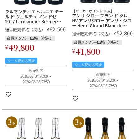
ラルマンディエ ベルニエ テー
【パーカーポイント 90点】
アンリ ジロー ブラン ド クレ
ル ド ヴェルテュ ノン ドゼ
NV アンリジロー アンリ・ジロ
2017 Larmandier Bernier
ー Henri Giraud Blanc de
Terre de Vertus Non Dose フ
82,500
¥
通常販売価格（税込）
Craie フランス シャンパン シャ
ランス シャンパン シャンパー
52,800
¥
通常販売価格（税込）
ンパーニュ
ニュ
会員メンバー価格（税込）
会員メンバー価格（税込）
49,800
¥
41,800
¥
クール便対応可能
クール便対応可能
販売期間
販売期間
2026/08/04 20:00
〜
2026/08/04 20:00
〜
2026/08/16 23:59
2026/08/16 23:59