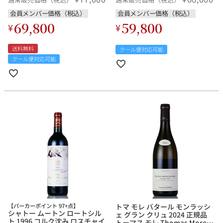
l'Ermite フランス ローヌ 白ワ
l'Ermite フランス ローヌ 白ワ
イン 新入荷
イン 新入荷
会員メンバー価格（税込）
会員メンバー価格（税込）
69,800
59,800
¥
¥
送料無料
クール便対応可能
クール便対応可能
【パーカーポイント 97+点】
トマ モレ バタール モンラッシ
シャトー ムートン ロートシル
ェ グラン クリュ 2024 正規品
ト 1996 コルク沈み ロスチャイ
トーマス モレ Thomas Morey