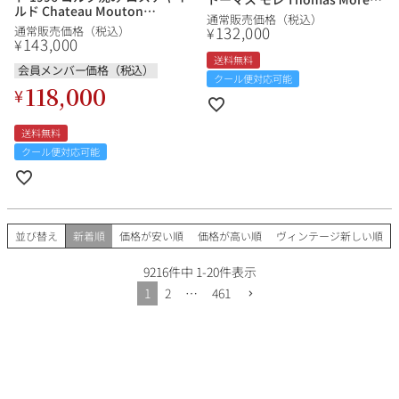
ルド Chateau Mouton
Batard Montrachet Grand
通常販売価格（税込）
Rothschild フランス ボルドー
Cru フランス ブルゴーニュ 白
132,000
¥
通常販売価格（税込）
赤ワイン
143,000
ワイン 新入荷
¥
送料無料
会員メンバー価格（税込）
クール便対応可能
118,000
¥
送料無料
クール便対応可能
並び替え
新着順
価格が安い順
価格が高い順
ヴィンテージ新しい順
9216
件中
1
-
20
件表示
1
2
…
461