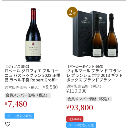
【ヴィノス 85点】
【パーカーポイント 96点】
ロベール グロフィエ ブルゴー
ヴィルマール ブラン ド ブラン
ニュ パストゥグラン 2022 正規
レ ブランシュ ボワ 2013 ギフト
品 ラベル不良 Robert Groffier
ボックス ブランドブラン
Bourgogne Passetoutgrain フ
Vilmart & Cie Blanc de Blancs
8,580
¥
通常販売価格（税込）
通常販売価格（税込）
ランス ブルゴーニュ 赤ワイン
Les Blanches Voies フランス
110,000
¥
シャンパン シャンパーニュ
会員メンバー価格（税込）
会員メンバー価格（税込）
7,480
¥
93,800
¥
クール便対応可能
送料無料
クール便対応可能