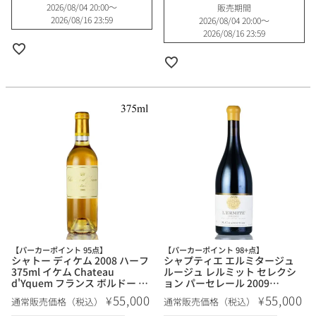
2026/08/04 20:00
〜
販売期間
2026/08/16 23:59
2026/08/04 20:00
〜
2026/08/16 23:59
【パーカーポイント 95点】
【パーカーポイント 98+点】
シャトー ディケム 2008 ハーフ
シャプティエ エルミタージュ
375ml イケム Chateau
ルージュ レルミット セレクシ
d'Yquem フランス ボルドー 白
ョン パーセレール 2009
ワイン 新入荷
Chapoutier Ermitage Rouge
55,000
55,000
¥
¥
通常販売価格（税込）
通常販売価格（税込）
l'Ermite フランス ローヌ 赤ワ