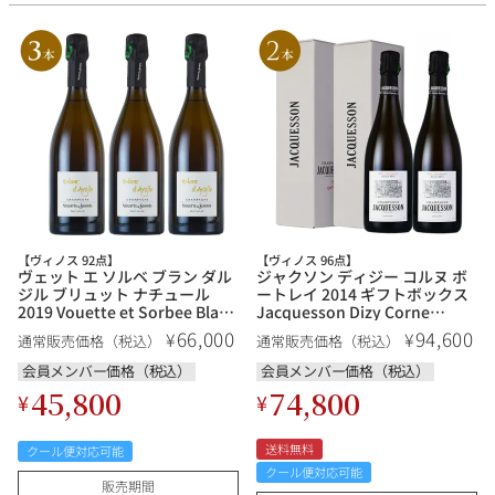
【ヴィノス 92点】
【ヴィノス 96点】
ヴェット エ ソルベ ブラン ダル
ジャクソン ディジー コルヌ ボ
ジル ブリュット ナチュール
ートレイ 2014 ギフトボックス
2019 Vouette et Sorbee Blanc
Jacquesson Dizy Corne
dArgile Brut Nature フランス
Bautray フランス シャンパン
66,000
94,600
¥
¥
通常販売価格（税込）
通常販売価格（税込）
シャンパン シャンパーニュ
シャンパーニュ
会員メンバー価格（税込）
会員メンバー価格（税込）
45,800
74,800
¥
¥
送料無料
クール便対応可能
クール便対応可能
販売期間