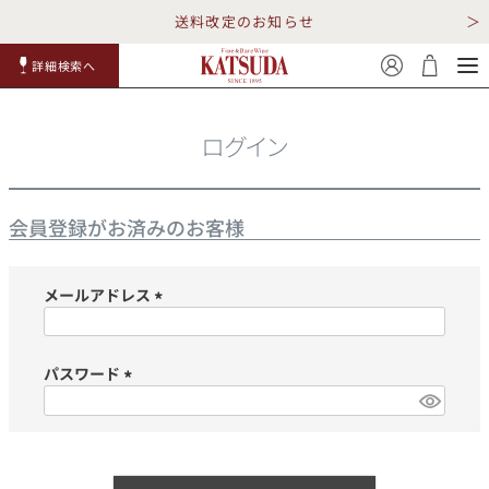
送料改定のお知らせ
詳細検索へ
赤ワイ
白ワイ
スパークリ
ロゼワイ
RP100
詳細検
ン
ン
ング
ン
点
索
ログイン
会員登録がお済みのお客様
メールアドレス
TOP
詳細検索する
(必
須)
キャンペーン
勝田商店について
パスワード
(必
ショッピングガイド
ギフトラッピング
須)