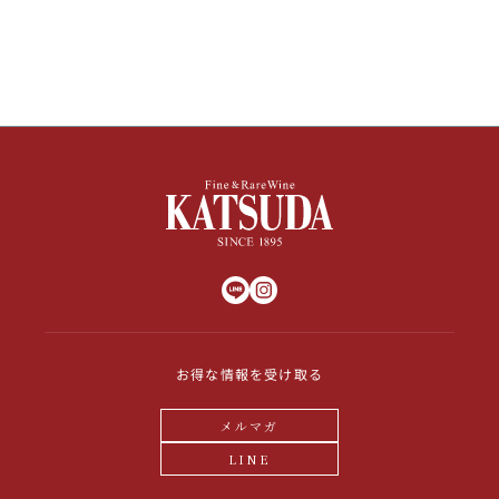
その他
イタリア
ドイツ
ルイ・ロデレール
サロン
チリ
その他国
スクリーミング・
オーパス・ワン
イーグル
お得な情報を受け取る
メルマガ
LINE