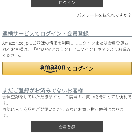
ログイン
パスワードをお忘れですか？
銘柄から探す
連携サービスでログイン・会員登録
生産地から探す
Amazon.co.jpにご登録の情報を利用してログインまたは会員登録さ
れるお客様は、「Amazonアカウントでログイン」ボタンよりお進み
ください。
種類で探す
フランス
ブルゴーニュ
価格帯から探す
ルロワ
DRC
赤ワイン
白ワイン
ボルドー
シャンパーニュ
まだご登録がお済みでないお客様
〜9,999円
10,000円〜39,999円
お得な情報を受け取る
スパークリング
ロゼワイン
会員登録をしていただきますと、二度目のお買い物時にとても便利で
ローヌ
その他
40,000円〜79,999円
80,000円〜99,999円
す。
メルマガ
LINE
ワインセット
お気に入り商品をご登録いただけるなどお買い物が便利になりま
100,000円〜199,999円
す。
アメリカ
カリフォルニア
ラフィット
ペトリュス
200,000円〜499,999円
会員登録
500,000円〜
お問い合わせ