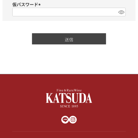
仮パスワード
(必
須)
銘柄から探す
送信
生産地から探す
種類で探す
フランス
ブルゴーニュ
価格帯から探す
ルロワ
DRC
赤ワイン
白ワイン
ボルドー
シャンパーニュ
〜9,999円
10,000円〜39,999円
お得な情報を受け取る
スパークリング
ロゼワイン
ローヌ
その他
40,000円〜79,999円
80,000円〜99,999円
メルマガ
LINE
ワインセット
100,000円〜199,999円
アメリカ
カリフォルニア
ラフィット
ペトリュス
200,000円〜499,999円
500,000円〜
お問い合わせ