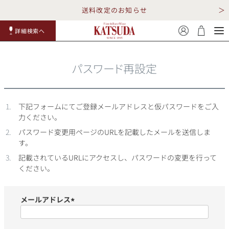
送料改定のお知らせ
詳細検索へ
赤ワイ
白ワイ
スパークリ
ロゼワイ
RP100
詳細検
ン
ン
ング
ン
点
索
パスワード再設定
下記フォームにてご登録メールアドレスと仮パスワードをご入
力ください。
パスワード変更用ページのURLを記載したメールを送信しま
す。
TOP
詳細検索する
記載されているURLにアクセスし、パスワードの変更を行って
ください。
キャンペーン
勝田商店について
ショッピングガイド
ギフトラッピング
メールアドレス
(必
須)