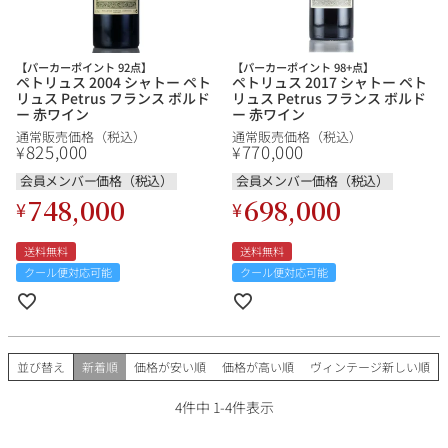
その他
【パーカーポイント 92点】
【パーカーポイント 98+点】
イタリア
ドイツ
ペトリュス 2004 シャトー ペト
ペトリュス 2017 シャトー ペト
ルイ・ロデレール
サロン
リュス Petrus フランス ボルド
リュス Petrus フランス ボルド
ー 赤ワイン
ー 赤ワイン
チリ
その他国
通常販売価格（税込）
通常販売価格（税込）
825,000
770,000
¥
¥
会員メンバー価格（税込）
会員メンバー価格（税込）
748,000
698,000
¥
¥
スクリーミング・
オーパス・ワン
イーグル
送料無料
送料無料
クール便対応可能
クール便対応可能
並び替え
新着順
価格が安い順
価格が高い順
ヴィンテージ新しい順
4
件中
1
-
4
件表示