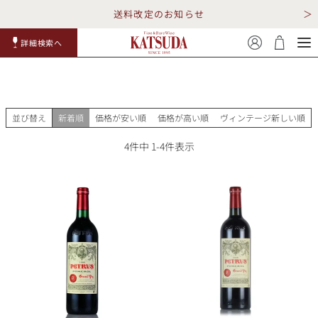
送料改定のお知らせ
詳細検索へ
赤ワイ
白ワイ
スパークリ
ロゼワイ
RP100
詳細検
ン
ン
ング
ン
点
索
並び替え
新着順
価格が安い順
価格が高い順
ヴィンテージ新しい順
4
件中
1
-
4
件表示
TOP
詳細検索する
キャンペーン
勝田商店について
ショッピングガイド
ギフトラッピング