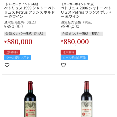
【パーカーポイント 94点】
【パーカーポイント 96点】
ペトリュス 1999 シャトー ペト
ペトリュス 2006 シャトー ペト
リュス Petrus フランス ボルド
リュス Petrus フランス ボルド
ー 赤ワイン
ー 赤ワイン
通常販売価格（税込）
通常販売価格（税込）
銘柄から探す
990,000
990,000
¥
¥
会員メンバー価格（税込）
会員メンバー価格（税込）
生産地から探す
880,000
880,000
¥
¥
種類で探す
送料無料
送料無料
フランス
ブルゴーニュ
クール便対応可能
クール便対応可能
価格帯から探す
ルロワ
DRC
赤ワイン
白ワイン
ボルドー
シャンパーニュ
〜9,999円
10,000円〜39,999円
お得な情報を受け取る
スパークリング
ロゼワイン
ローヌ
その他
40,000円〜79,999円
80,000円〜99,999円
メルマガ
LINE
ワインセット
100,000円〜199,999円
アメリカ
カリフォルニア
ラフィット
ペトリュス
200,000円〜499,999円
500,000円〜
お問い合わせ