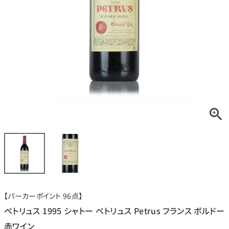
銘柄から探す
生産地から探す
種類で探す
フランス
ブルゴーニュ
価格帯から探す
ルロワ
DRC
赤ワイン
白ワイン
ボルドー
シャンパーニュ
〜9,999円
10,000円〜39,999円
お得な情報を受け取る
スパークリング
ロゼワイン
ローヌ
その他
40,000円〜79,999円
80,000円〜99,999円
メルマガ
LINE
ワインセット
100,000円〜199,999円
【パーカーポイント 96点】
アメリカ
カリフォルニア
ラフィット
ペトリュス
200,000円〜499,999円
ペトリュス 1995 シャトー ペトリュス Petrus フランス ボルドー
500,000円〜
赤ワイン
お問い合わせ