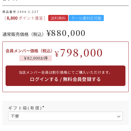
その他
商品番号
2404-2-237
[
8,800
ポイント進呈 ]
送料無料
クール便対応可能
イタリア
ドイツ
ルイ・ロデレール
サロン
¥
880,000
通常販売価格（税込）
チリ
その他国
798,000
会員メンバー価格（税込）
¥
￥82,000お得
スクリーミング・
オーパス・ワン
イーグル
当店メンバー会員は割引価格にてご購入いただけます。
ログインする / 無料会員登録する
ギフト箱(有償)
(
必
須
)