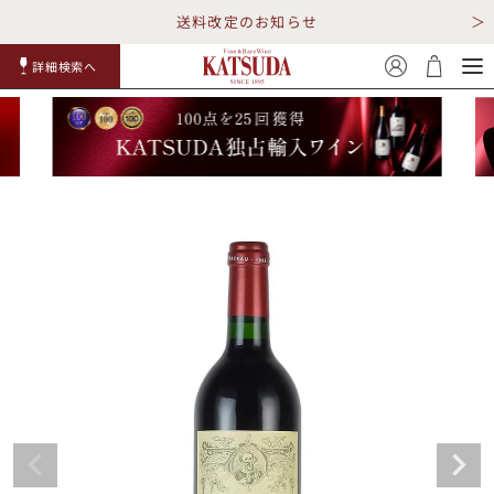
送料改定のお知らせ
詳細検索へ
赤ワイ
白ワイ
スパークリ
ロゼワイ
RP100
詳細検
ン
ン
ング
ン
点
索
TOP
詳細検索する
キャンペーン
勝田商店について
ショッピングガイド
ギフトラッピング