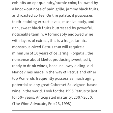
exhibits an opaque ruby/purple color, followed by
a knock-out nose of pain grille, jammy black fruits,
and roasted coffee. On the palate, it possesses
teeth-staining extract levels, massive body, and
rich, sweet black fruits buttressed by powerful,
noticeable tannin. A formidably endowed wine
with layers of extract, this is a huge, tannic,
monstrous-sized Petrus that will require a
minimum of 10 years of cellaring. Forget all the
nonsense about Merlot producing sweet, soft,
ready to drink wines, because low yielding, old
Merlot vines made in the way of Petrus and other
top Pomerols frequently possess as much aging
potential as any great Cabernet Sauvignon-based
wine in the world. Look for the 1995 Petrus to last
for 50+ years. Anticipated maturity: 2007-2050.
(The Wine Advocate, Feb 23, 1998)