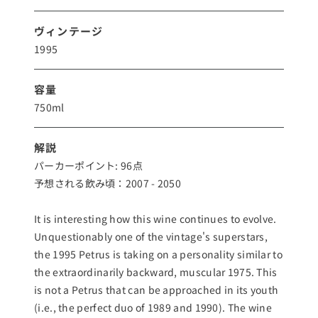
ヴィンテージ
1995
容量
750ml
解説
パーカーポイント: 96点
予想される飲み頃：2007 - 2050
It is interesting how this wine continues to evolve.
Unquestionably one of the vintage's superstars,
the 1995 Petrus is taking on a personality similar to
the extraordinarily backward, muscular 1975. This
is not a Petrus that can be approached in its youth
(i.e., the perfect duo of 1989 and 1990). The wine