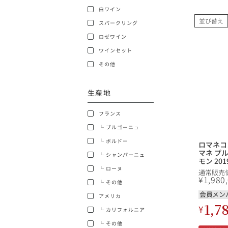
白ワイン
ショッピングガイド
並び替え
スパークリング
ロゼワイン
ワインセット
その他
生産地
銘柄から探す
フランス
生産地から探す
└ ブルゴーニュ
└ ボルドー
ロマネコ
種類で探す
マネ プ
└ シャンパーニュ
フランス
モン 201
マネ コ
└ ローヌ
通常販売
価格帯から探す
ネ DRC V
¥
1,980
└ その他
Petits
ボルドー
ゴーニュ
会員メン
アメリカ
1,7
〜9,999円
¥
お得な情報を受け取る
└ カリフォルニア
ローヌ
40,000円〜79,999円
└ その他