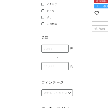
送料無料
100,000円〜199,99
イタリア
クール便
アメリカ
ドイツ
200,000円〜499,99
チリ
500,000円〜
その他
その他国
並び替え
金額
イタリア
円
チリ
〜
円
ヴィンテージ