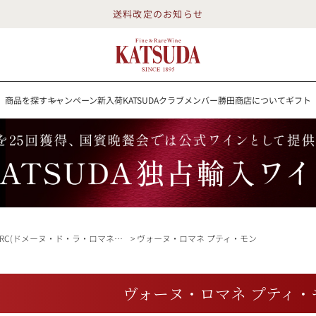
送料改定のお知らせ
商品を探す
キャンペーン
新入荷
KATSUDAクラブメンバー
勝田商店について
ギフト
送料改定のお知らせ
を探す
キャンペーン
新入荷
KATSUDAクラブメンバー
勝田商店について
イン
白ワイン
スパークリング
ロゼワイン
RP100点
RC(ドメーヌ・ド・ラ・ロマネ・コンティ)
ヴォーヌ・ロマネ プティ・モン
詳細検索する
ヴォーヌ・ロマネ プティ・
勝田商店について