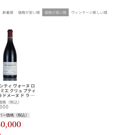
ギフトラッピング
新着順
価格が安い順
価格が高い順
ヴィンテージ新しい順
ンティ ヴォーヌ ロ
ルミエ クリュ プティ
ブルゴーニュ
9 ドメーヌ ド ラ ロ
ンティ ヴォーヌロマ
価格（税込）
osne Romanee
,000
 Monts フランス ブル
赤ワイン
白ワイン
シャンパーニュ
 赤ワイン
バー価格（税込）
80,000
10,000円〜39,999円
スパークリング
ロゼワイン
その他
80,000円〜99,999円
メルマガ
LINE