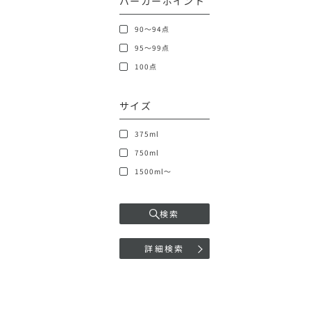
パーカーポイント
90～94点
95～99点
100点
サイズ
375ml
750ml
1500ml～
検索
詳細検索