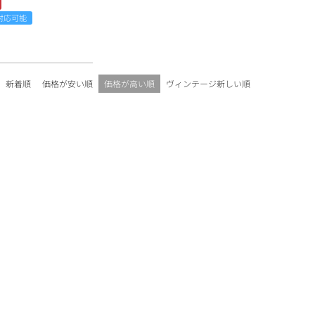
ワインセット
ルロワ
DRC
9円
対応可能
カリフォルニア
9円
お問い合わせ
新着順
価格が安い順
価格が高い順
ヴィンテージ新しい順
ドイツ
その他国
ラフィット
ペトリュス