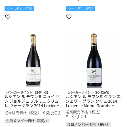
クール便対応可能
クール便対応可能
【パーカーポイント (92-94)点】
【パーカーポイント (90-92)点】
ルシアン ル モワンヌ ニュイ サ
ルシアン ル モワンヌ グラン エ
ン ジョルジュ プルミエ クリュ
シェゾー グラン クリュ 2014
レ ヴォークラン 2014 Lucien le
Lucien le Moine Grands
Moine Nuits Saint Georges
Echezeaux Grand Cru フラン
38,500
¥
通常販売価格（税込）
通常販売価格（税込）
1er Cru les Vaucrains フランス
ス ブルゴーニュ 赤ワイン
132,000
¥
ブルゴーニュ 赤ワイン
会員メンバー価格（税込）
会員メンバー価格（税込）