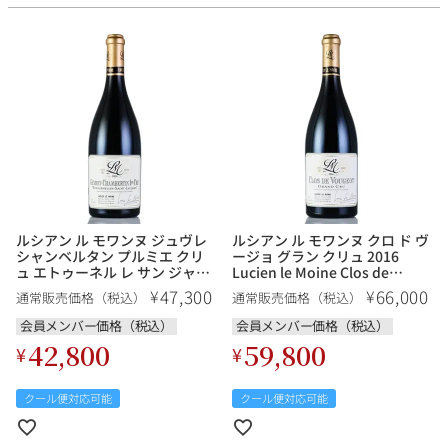
ルシアン ル モワンヌ ジュヴレ
ルシアン ル モワンヌ クロ ド ヴ
シャンベルタン プルミエ クリ
ージョ グラン クリュ 2016
ュ エトゥーネル レ サン ジャッ
Lucien le Moine Clos de
ク 2020 Lucien le Moine
Vougeot Grand Cru フランス
47,300
66,000
¥
¥
通常販売価格（税込）
通常販売価格（税込）
Gevrey Chambertin 1er Cru
ブルゴーニュ 赤ワイン
Estournelles Les Saint
会員メンバー価格（税込）
会員メンバー価格（税込）
Jacques フランス ブルゴーニ
42,800
59,800
¥
¥
ュ 赤ワイン
クール便対応可能
クール便対応可能