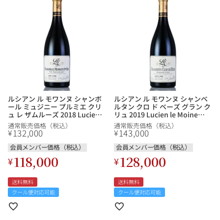
ルシアン ル モワンヌ シャンボ
ルシアン ル モワンヌ シャンベ
ール ミュジニー プルミエ クリ
ルタン クロ ド ベーズ グラン ク
ュ レ ザムルーズ 2018 Lucien
リュ 2019 Lucien le Moine
le Moine Chambolle Musigny
Chambertin Clos de Beze
通常販売価格（税込）
通常販売価格（税込）
1er Cru Les Amoureuses フラ
Grand Cru フランス ブルゴー
132,000
143,000
¥
¥
ンス ブルゴーニュ 赤ワイン
ニュ 赤ワイン
会員メンバー価格（税込）
会員メンバー価格（税込）
118,000
128,000
¥
¥
送料無料
送料無料
クール便対応可能
クール便対応可能