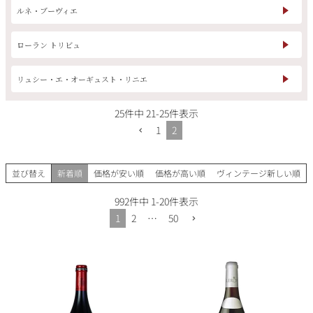
ルネ・ブーヴィエ
ローラン トリビュ
銘柄から探す
リュシー・エ・オーギュスト・リニエ
生産地から探す
25
件中
21
-
25
件表示
1
2
種類で探す
フランス
ブルゴーニュ
価格帯から探す
並び替え
新着順
価格が安い順
価格が高い順
ヴィンテージ新しい順
ルロワ
DRC
赤ワイン
白ワイン
ボルドー
シャンパーニュ
992
件中
1
-
20
件表示
〜9,999円
10,000円〜39,999円
お得な情報を受け取る
1
2
…
50
スパークリング
ロゼワイン
ローヌ
その他
40,000円〜79,999円
80,000円〜99,999円
メルマガ
LINE
ワインセット
100,000円〜199,999円
アメリカ
カリフォルニア
ラフィット
ペトリュス
200,000円〜499,999円
500,000円〜
お問い合わせ