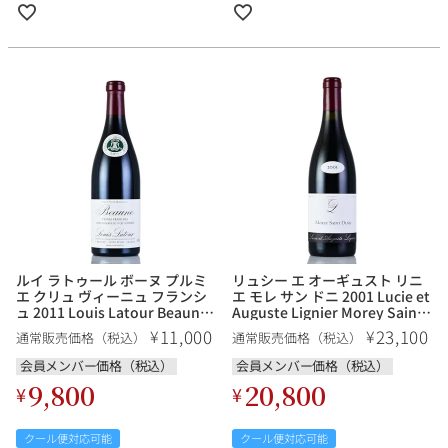
ルイ ラトゥール ボーヌ プルミ
リュシー エ オーギュスト リニ
エ クリュ ヴィーニュ フランシ
エ モレ サン ドニ 2001 Lucie et
ュ 2011 Louis Latour Beaune
Auguste Lignier Morey Saint
1er Cru Vignes Franches フラ
Denis フランス ブルゴーニュ
11,000
23,100
¥
¥
通常販売価格（税込）
通常販売価格（税込）
ンス ブルゴーニュ 赤ワイン
赤ワイン
会員メンバー価格（税込）
会員メンバー価格（税込）
9,800
20,800
¥
¥
クール便対応可能
クール便対応可能