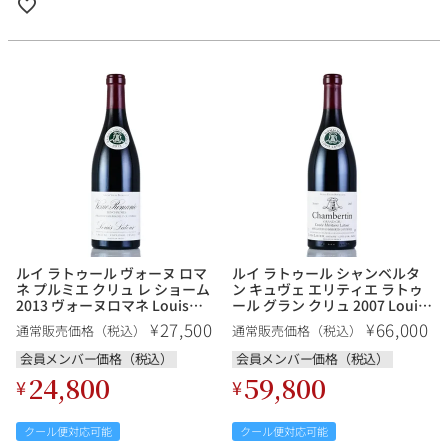
ルイ ラトゥール ヴォーヌ ロマ
ルイ ラトゥール シャンベルタ
ネ プルミエ クリュ レ ショーム
ン キュヴェ エリティエ ラトゥ
2013 ヴォーヌロマネ Louis
ール グラン クリュ 2007 Louis
Latour Vosne Romanee 1er
Latour Chambertin Cuvee
27,500
66,000
¥
¥
通常販売価格（税込）
通常販売価格（税込）
Cru Les Chaumes フランス ブ
Heritiers Latour Grand Cru フ
ルゴーニュ 赤ワイン
ランス ブルゴーニュ 赤ワイン
会員メンバー価格（税込）
会員メンバー価格（税込）
24,800
59,800
¥
¥
クール便対応可能
クール便対応可能