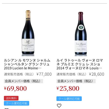
ルシアン ル モワンヌ シャルム
ルイ ラトゥール ヴォーヌ ロマ
シャンベルタン グラン クリュ
ネ プルミエ クリュ レ スショ
2019 Lucien le Moine
2014 ヴォーヌロマネ Louis
Charmes Chambertin Grand
Latour Vosne Romanee 1er
77,000
28,600
¥
¥
通常販売価格（税込）
通常販売価格（税込）
Cru フランス ブルゴーニュ 赤
Cru Les Suchots フランス ブル
ワイン
ゴーニュ 赤ワイン
会員メンバー価格（税込）
会員メンバー価格（税込）
69,800
25,800
¥
¥
送料無料
クール便対応可能
クール便対応可能