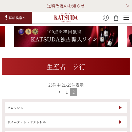
送料改定のお知らせ
詳細検索へ
赤ワイ
白ワイ
スパークリ
ロゼワイ
RP100
詳細検
ン
ン
ング
ン
点
索
生産者 ラ行
25
件中
21
-
25
件表示
TOP
詳細検索する
1
2
キャンペーン
勝田商店について
ラロッシュ
ショッピングガイド
ギフトラッピング
ドメーヌ・レ・ザストレル