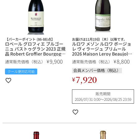
その他
イタリア
ドイツ
ルイ・ロデレール
サロン
チリ
その他国
【パーカーポイント (86-88)点】
お届けは11月19日（木）以降です。
ロベール グロフィエ ブルゴー
ルロワ メゾン ルロワ ボージョ
ニュ パストゥグラン 2023 正規
レ ヴィラージュ プリムール
品 Robert Groffier Bourgogne
2026 Maison Leroy Beaujolais
Passetoutgrain フランス ブル
Villages Primeur フランス ブル
9,900
8,800
¥
¥
通常販売価格（税込）
通常販売価格（税込）
ゴーニュ 赤ワイン 新入荷
ゴーニュ 赤ワイン 予約商品
スクリーミング・
オーパス・ワン
会員メンバー価格（税込）
クール便対応可能
イーグル
7,920
¥
販売期間
2026/07/31 0:00
〜
2026/08/25 23:59