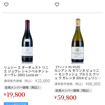
リュシー エ オーギュスト リニ
【ヴィノス (91-93)点】
ルシアン ル モワンヌ ピュリニ
エ ジュヴレ シャンベルタン レ
ー モンラッシェ プルミエ クリ
スーヴレ 2001 Lucie et
ュ ラ ガレンヌ 2014 ピュリニィ
Auguste Lignier Gevrey
22,000
¥
通常販売価格（税込）
Lucien le Moine Puligny
Chambertin Les Seuvrees フ
66,000
¥
通常販売価格（税込）
Montrachet 1er Cru La
ランス ブルゴーニュ 赤ワイン
会員メンバー価格（税込）
Garenne フランス ブルゴーニ
会員メンバー価格（税込）
19,800
ュ 白ワイン
¥
59,800
¥
クール便対応可能