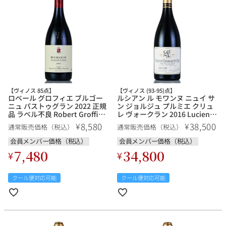
【ヴィノス 85点】
【ヴィノス (93-95)点】
ロベール グロフィエ ブルゴー
ルシアン ル モワンヌ ニュイ サ
ニュ パストゥグラン 2022 正規
ン ジョルジュ プルミエ クリュ
品 ラベル不良 Robert Groffier
レ ヴォークラン 2016 Lucien le
Bourgogne Passetoutgrain フ
Moine Nuits Saint Georges
8,580
38,500
¥
¥
通常販売価格（税込）
通常販売価格（税込）
ランス ブルゴーニュ 赤ワイン
1er Cru les Vaucrains フランス
ブルゴーニュ 赤ワイン
会員メンバー価格（税込）
会員メンバー価格（税込）
7,480
34,800
¥
¥
クール便対応可能
クール便対応可能