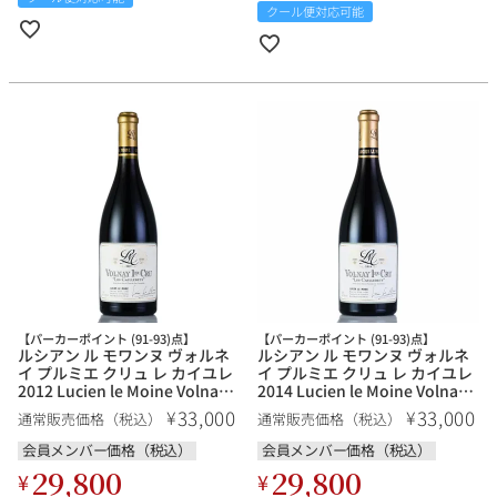
クール便対応可能
【パーカーポイント (91-93)点】
【パーカーポイント (91-93)点】
ルシアン ル モワンヌ ヴォルネ
ルシアン ル モワンヌ ヴォルネ
イ プルミエ クリュ レ カイユレ
イ プルミエ クリュ レ カイユレ
2012 Lucien le Moine Volnay
2014 Lucien le Moine Volnay
1er Cru Les Caillerets フラン
1er Cru Les Caillerets フラン
33,000
33,000
¥
¥
通常販売価格（税込）
通常販売価格（税込）
ス ブルゴーニュ 赤ワイン
ス ブルゴーニュ 赤ワイン
会員メンバー価格（税込）
会員メンバー価格（税込）
29,800
29,800
¥
¥