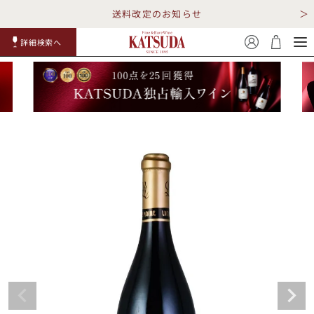
送料改定のお知らせ
詳細検索へ
赤ワイ
白ワイ
スパークリ
ロゼワイ
RP100
詳細検
ン
ン
ング
ン
点
索
TOP
詳細検索する
キャンペーン
勝田商店について
ショッピングガイド
ギフトラッピング