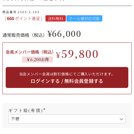
その他
商品番号
2505-2-183
[
660
ポイント進呈 ]
送料無料
クール便対応可能
イタリア
ドイツ
ルイ・ロデレール
サロン
¥
66,000
通常販売価格（税込）
チリ
その他国
59,800
会員メンバー価格（税込）
¥
￥6,200お得
スクリーミング・
オーパス・ワン
イーグル
当店メンバー会員は割引価格にてご購入いただけます。
ログインする / 無料会員登録する
ギフト箱(有償)
(
必
須
)