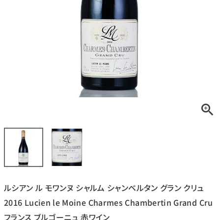
銘柄から探す
生産地から探す
種類で探す
フランス
ブルゴーニュ
価格帯から探す
ルロワ
DRC
赤ワイン
白ワイン
ボルドー
シャンパーニュ
〜9,999円
10,000円〜39,999円
お得な情報を受け取る
スパークリング
ロゼワイン
ローヌ
その他
40,000円〜79,999円
80,000円〜99,999円
メルマガ
LINE
ワインセット
100,000円〜199,999円
ルシアン ル モワンヌ シャルム シャンベルタン グラン クリュ
アメリカ
カリフォルニア
ラフィット
ペトリュス
200,000円〜499,999円
2016 Lucien le Moine Charmes Chambertin Grand Cru
500,000円〜
フランス ブルゴーニュ 赤ワイン
お問い合わせ