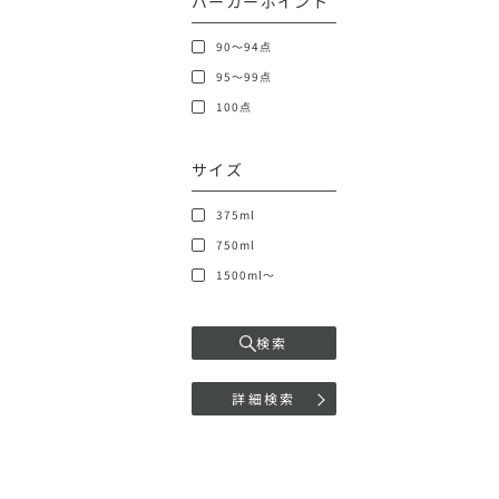
パーカーポイント
90～94点
95～99点
100点
サイズ
375ml
750ml
1500ml～
検索
詳細検索