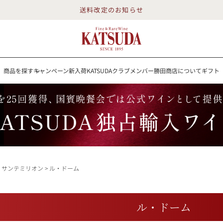
送料改定のお知らせ
商品を探す
キャンペーン
新入荷
KATSUDAクラブメンバー
勝田商店について
ギフト
送料改定のお知らせ
を探す
キャンペーン
新入荷
KATSUDAクラブメンバー
勝田商店について
イン
白ワイン
スパークリング
ロゼワイン
RP100点
：サンテミリオン
ル・ドーム
詳細検索する
ル・ドーム
勝田商店について