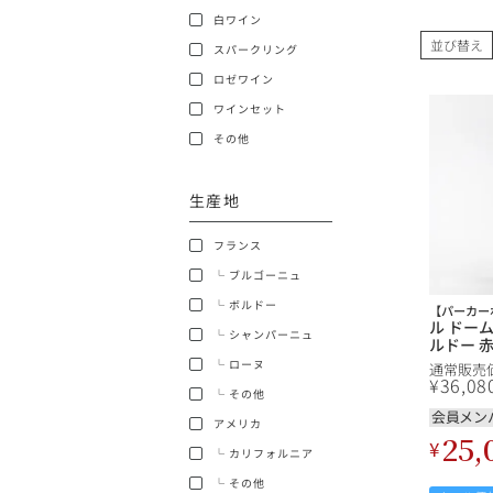
白ワイン
ショッピングガイド
並び替え
スパークリング
ロゼワイン
ワインセット
その他
生産地
銘柄から探す
フランス
生産地から探す
└ ブルゴーニュ
└ ボルドー
【パーカー
種類で探す
ル ドーム
└ シャンパーニュ
ルドー 
フランス
└ ローヌ
通常販売
価格帯から探す
¥
36,08
└ その他
ボルドー
会員メン
アメリカ
25,
〜9,999円
¥
お得な情報を受け取る
└ カリフォルニア
ローヌ
40,000円〜79,999円
└ その他