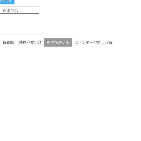
対応可能
ワインセット
ルロワ
DRC
9円
在庫切れ
カリフォルニア
9円
お問い合わせ
新着順
価格が安い順
価格が高い順
ヴィンテージ新しい順
ドイツ
その他国
ラフィット
ペトリュス