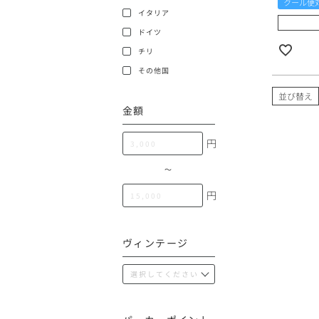
クール便
100,000円〜199,99
イタリア
アメリカ
ドイツ
200,000円〜499,99
チリ
500,000円〜
その他
その他国
並び替え
金額
イタリア
円
チリ
〜
円
ヴィンテージ