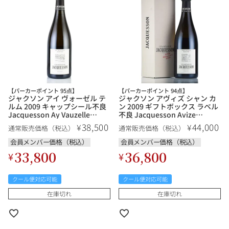
銘柄から探す
生産地から探す
【パーカーポイント 95点】
【パーカーポイント 94点】
ジャクソン アイ ヴォーゼル テ
ジャクソン アヴィズ シャン カ
種類で探す
ルム 2009 キャップシール不良
ン 2009 ギフトボックス ラベル
フランス
ブルゴーニュ
Jacquesson Ay Vauzelle
不良 Jacquesson Avize
Terme フランス シャンパン シ
Champ Cain フランス シャンパ
38,500
44,000
¥
¥
価格帯から探す
通常販売価格（税込）
通常販売価格（税込）
ャンパーニュ
ン シャンパーニュ
ルロワ
DRC
赤ワイン
白ワイン
ボルドー
シャンパーニュ
会員メンバー価格（税込）
会員メンバー価格（税込）
33,800
36,800
¥
¥
〜9,999円
10,000円〜39,999円
お得な情報を受け取る
スパークリング
ロゼワイン
ローヌ
その他
40,000円〜79,999円
80,000円〜99,999円
メルマガ
LINE
クール便対応可能
クール便対応可能
ワインセット
100,000円〜199,999円
在庫切れ
在庫切れ
アメリカ
カリフォルニア
ラフィット
ペトリュス
200,000円〜499,999円
500,000円〜
お問い合わせ