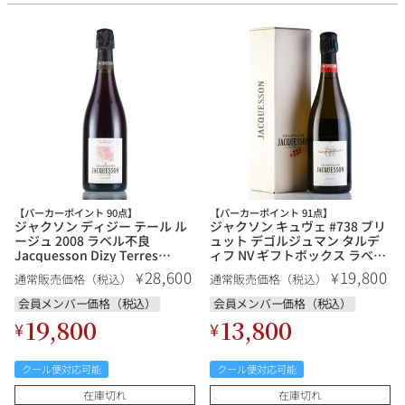
その他
イタリア
ドイツ
ルイ・ロデレール
サロン
チリ
その他国
スクリーミング・
オーパス・ワン
【パーカーポイント 90点】
【パーカーポイント 91点】
イーグル
ジャクソン ディジー テール ル
ジャクソン キュヴェ #738 ブリ
ージュ 2008 ラベル不良
ュット デゴルジュマン タルデ
Jacquesson Dizy Terres
ィフ NV ギフトボックス ラベル
Rouges フランス シャンパン シ
不良 Jacquesson Cuvee #738
28,600
19,800
¥
¥
通常販売価格（税込）
通常販売価格（税込）
ャンパーニュ
Brut Degorgement Tardif フラ
ンス シャンパン シャンパーニ
会員メンバー価格（税込）
会員メンバー価格（税込）
ュ
19,800
13,800
¥
¥
クール便対応可能
クール便対応可能
在庫切れ
在庫切れ