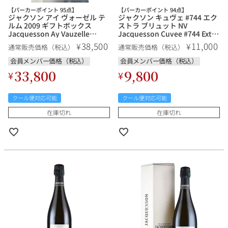
【パーカーポイント 95点】
【パーカーポイント 94点】
ジャクソン アイ ヴォーゼル テ
ジャクソン キュヴェ #744 エク
ルム 2009 ギフトボックス
ストラ ブリュット NV
Jacquesson Ay Vauzelle
Jacquesson Cuvee #744 Extra
Terme フランス シャンパン シ
Brut フランス シャンパン シャ
38,500
11,000
¥
¥
通常販売価格（税込）
通常販売価格（税込）
ャンパーニュ
ンパーニュ
会員メンバー価格（税込）
会員メンバー価格（税込）
33,800
9,800
¥
¥
クール便対応可能
クール便対応可能
在庫切れ
在庫切れ