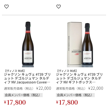
【ヴィノス 90点】
【ヴィノス 90点】
ジャクソン キュヴェ #739 ブリ
ジャクソン キュヴェ #739 ブリ
ュット デゴルジュマン タルデ
ュット デゴルジュマン タルデ
ィフ NV Jacquesson Cuvee
ィフ NV ギフトボックス
#739 Brut Degorgement
Jacquesson Cuvee #739 Brut
22,000
22,000
¥
¥
通常販売価格（税込）
通常販売価格（税込）
Tardif フランス シャンパン シ
Degorgement Tardif フランス
ャンパーニュ
シャンパン シャンパーニュ
会員メンバー価格（税込）
会員メンバー価格（税込）
17,800
17,800
¥
¥