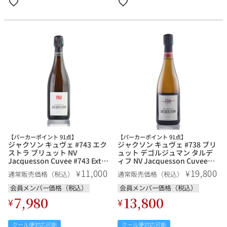
【パーカーポイント 91点】
【パーカーポイント 91点】
ジャクソン キュヴェ #743 エク
ジャクソン キュヴェ #738 ブリ
ストラ ブリュット NV
ュット デゴルジュマン タルデ
Jacquesson Cuvee #743 Extra
ィフ NV Jacquesson Cuvee
Brut フランス シャンパン シャ
#738 Brut Degorgement
11,000
19,800
¥
¥
通常販売価格（税込）
通常販売価格（税込）
ンパーニュ
Tardif フランス シャンパン シ
ャンパーニュ
会員メンバー価格（税込）
会員メンバー価格（税込）
7,980
13,800
¥
¥
クール便対応可能
クール便対応可能