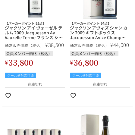
【パーカーポイント 95点】
【パーカーポイント 94点】
ジャクソン アイ ヴォーゼル テ
ジャクソン アヴィズ シャン カ
ルム 2009 Jacquesson Ay
ン 2009 ギフトボックス
Vauzelle Terme フランス シャ
Jacquesson Avize Champ
ンパン シャンパーニュ
Cain フランス シャンパン シャ
38,500
44,000
¥
¥
通常販売価格（税込）
通常販売価格（税込）
ンパーニュ
会員メンバー価格（税込）
会員メンバー価格（税込）
33,800
36,800
¥
¥
クール便対応可能
クール便対応可能
在庫切れ
在庫切れ