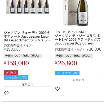
ジャクソン リュー ディ 2009 6
【パーカーポイント 94点】
ジャクソン ディジー コルヌ ボ
本アソート Jacquesson Lieu-
ートレイ 2009 ギフトボックス
Dits Assortment フランス シャ
Jacquesson Dizy Corne
ンパン シャンパーニュ
通常販売価格（税込）
Bautray フランス シャンパン
198,000
30,800
¥
¥
通常販売価格（税込）
シャンパーニュ
会員メンバー価格（税込）
会員メンバー価格（税込）
158,000
26,800
¥
¥
送料無料
クール便対応可能
クール便対応可能
在庫切れ
在庫切れ