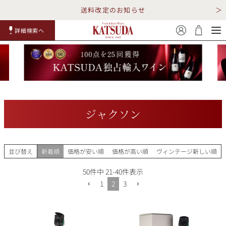
送料改定のお知らせ
詳細検索へ
赤ワイ
白ワイ
スパークリ
ロゼワイ
RP100
詳細検
ン
ン
ング
ン
点
索
ジャクソン
TOP
詳細検索する
並び替え
新着順
価格が安い順
価格が高い順
ヴィンテージ新しい順
キャンペーン
勝田商店について
50
件中
21
-
40
件表示
1
2
3
ショッピングガイド
ギフトラッピング