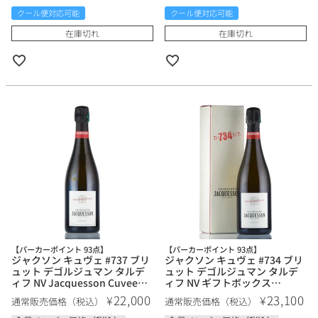
クール便対応可能
クール便対応可能
在庫切れ
在庫切れ
【パーカーポイント 93点】
【パーカーポイント 93点】
ジャクソン キュヴェ #737 ブリ
ジャクソン キュヴェ #734 ブリ
ュット デゴルジュマン タルデ
ュット デゴルジュマン タルデ
ィフ NV Jacquesson Cuvee
ィフ NV ギフトボックス
#737 Brut Degorgement
Jacquesson Cuvee #734 Brut
22,000
23,100
¥
¥
通常販売価格（税込）
通常販売価格（税込）
Tardif フランス シャンパン シ
Degorgement Tardif フランス
ャンパーニュ
シャンパン シャンパーニュ