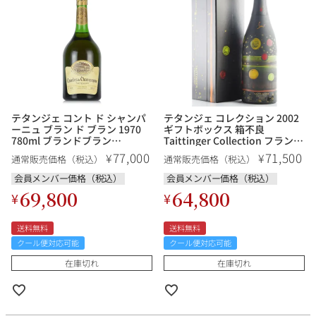
テタンジェ コント ド シャンパ
テタンジェ コレクション 2002
ーニュ ブラン ド ブラン 1970
ギフトボックス 箱不良
780ml ブランドブラン
Taittinger Collection フランス
Taittinger Comtes de
シャンパン シャンパーニュ
77,000
71,500
¥
¥
通常販売価格（税込）
通常販売価格（税込）
Champagne Blanc de Blancs
フランス シャンパン シャンパ
会員メンバー価格（税込）
会員メンバー価格（税込）
ーニュ
69,800
64,800
¥
¥
送料無料
送料無料
クール便対応可能
クール便対応可能
在庫切れ
在庫切れ