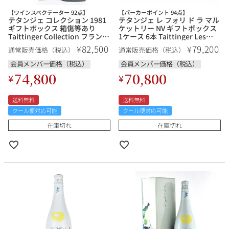
【ワインスペクテーター 92点】
【パーカーポイント 94点】
テタンジェ コレクション 1981
テタンジェ レ フォリ ド ラ マル
ギフトボックス 箱傷等あり
ケットリー NV ギフトボックス
Taittinger Collection フランス
1ケース 6本 Taittinger Les
シャンパン シャンパーニュ
Folies de la Marquetterie フラ
82,500
79,200
¥
¥
通常販売価格（税込）
通常販売価格（税込）
ンス シャンパン シャンパーニ
ュ
会員メンバー価格（税込）
会員メンバー価格（税込）
74,800
70,800
¥
¥
送料無料
送料無料
クール便対応可能
クール便対応可能
在庫切れ
在庫切れ