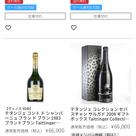
送料無料
送料無料
クール便対応可能
クール便対応可能
在庫切れ
在庫切れ
【ヴィノス 95点】
テタンジェ コレクション セバ
テタンジェ コント ド シャンパ
スチャン サルガド 2008 ギフト
ーニュ ブラン ド ブラン 1983
ボックス Taittinger Collection
ブランドブラン Taittinger
Sebastiao Salgado フランス
66,000
¥
通常販売価格（税込）
Comtes de Champagne Blanc
シャンパン シャンパーニュ
66,000
¥
通常販売価格（税込）
de Blancs フランス シャンパン
会員メンバー価格（税込）