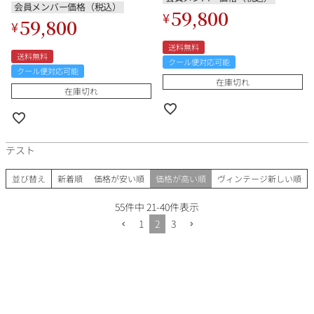
シャンパーニュ
会員メンバー価格（税込）
59,800
¥
59,800
¥
送料無料
送料無料
クール便対応可能
クール便対応可能
在庫切れ
在庫切れ
テスト
並び替え
新着順
価格が安い順
価格が高い順
ヴィンテージ新しい順
55
件中
21
-
40
件表示
1
2
3