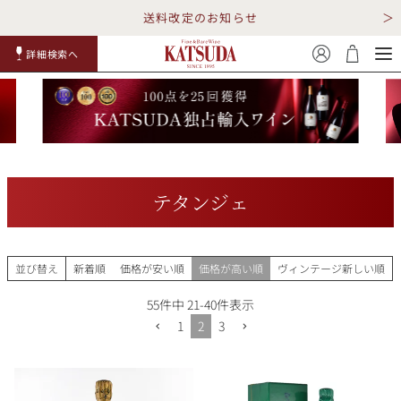
送料改定のお知らせ
詳細検索へ
赤ワイ
白ワイ
スパークリ
ロゼワイ
RP100
詳細検
ン
ン
ング
ン
点
索
テタンジェ
TOP
詳細検索する
並び替え
新着順
価格が安い順
価格が高い順
ヴィンテージ新しい順
キャンペーン
勝田商店について
55
件中
21
-
40
件表示
1
2
3
ショッピングガイド
ギフトラッピング