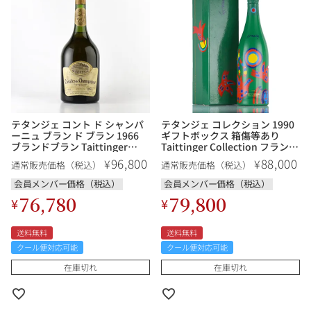
銘柄から探す
生産地から探す
テタンジェ コント ド シャンパ
テタンジェ コレクション 1990
種類で探す
ーニュ ブラン ド ブラン 1966
ギフトボックス 箱傷等あり
ブランドブラン Taittinger
Taittinger Collection フランス
フランス
ブルゴーニュ
Comtes de Champagne Blanc
シャンパン シャンパーニュ
96,800
88,000
¥
¥
通常販売価格（税込）
通常販売価格（税込）
de Blancs フランス シャンパン
価格帯から探す
シャンパーニュ
ルロワ
DRC
会員メンバー価格（税込）
会員メンバー価格（税込）
赤ワイン
白ワイン
ボルドー
シャンパーニュ
76,780
79,800
¥
¥
〜9,999円
10,000円〜39,999円
お得な情報を受け取る
スパークリング
ロゼワイン
ローヌ
その他
送料無料
送料無料
40,000円〜79,999円
80,000円〜99,999円
メルマガ
LINE
クール便対応可能
クール便対応可能
ワインセット
100,000円〜199,999円
在庫切れ
在庫切れ
アメリカ
カリフォルニア
ラフィット
ペトリュス
200,000円〜499,999円
500,000円〜
お問い合わせ