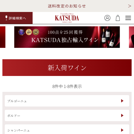
送料改定のお知らせ
詳細検索へ
赤ワイ
白ワイ
スパークリ
ロゼワイ
RP100
詳細検
ン
ン
ング
ン
点
索
新入荷ワイン
8
件中
1
-
8
件表示
TOP
詳細検索する
キャンペーン
勝田商店について
ブルゴーニュ
ショッピングガイド
ギフトラッピング
ボルドー
シャンパーニュ