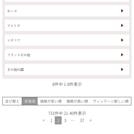
ローヌ
銘柄から探す
アメリカ
イタリア
生産地から探す
フランスその他
種類で探す
フランス
ブルゴーニュ
その他の国
価格帯から探す
ルロワ
DRC
赤ワイン
白ワイン
ボルドー
シャンパーニュ
8
件中
1
-
8
件表示
〜9,999円
10,000円〜39,999円
お得な情報を受け取る
スパークリング
ロゼワイン
ローヌ
その他
40,000円〜79,999円
80,000円〜99,999円
並び替え
新着順
価格が安い順
価格が高い順
ヴィンテージ新しい順
メルマガ
LINE
ワインセット
100,000円〜199,999円
731
件中
21
-
40
件表示
アメリカ
カリフォルニア
ラフィット
ペトリュス
1
2
3
…
37
200,000円〜499,999円
500,000円〜
お問い合わせ