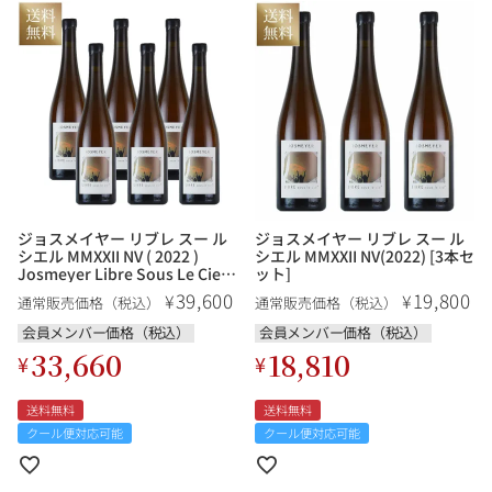
その他
イタリア
ドイツ
ルイ・ロデレール
サロン
チリ
その他国
ジョスメイヤー リブレ スー ル
ジョスメイヤー リブレ スー ル
スクリーミング・
オーパス・ワン
シエル MMXXII NV ( 2022 )
シエル MMXXII NV(2022) [3本セ
イーグル
Josmeyer Libre Sous Le Ciel
ット]
MMXXII フランス アルザス オレ
39,600
19,800
¥
¥
通常販売価格（税込）
通常販売価格（税込）
ンジワイン 6本セット
会員メンバー価格（税込）
会員メンバー価格（税込）
33,660
18,810
¥
¥
送料無料
送料無料
クール便対応可能
クール便対応可能