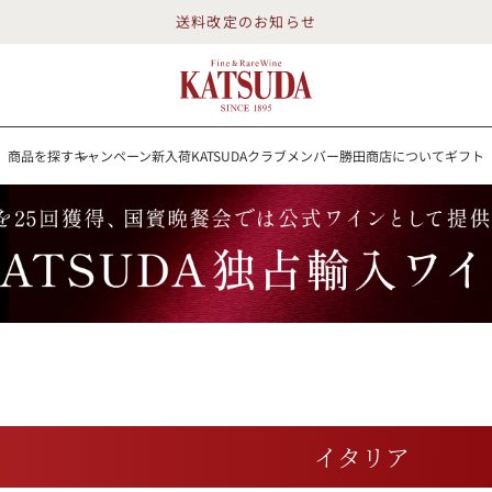
送料改定のお知らせ
商品を探す
キャンペーン
新入荷
KATSUDAクラブメンバー
勝田商店について
ギフト
送料改定のお知らせ
を探す
キャンペーン
新入荷
KATSUDAクラブメンバー
勝田商店について
イン
白ワイン
スパークリング
ロゼワイン
RP100点
詳細検索する
イタリア
勝田商店について