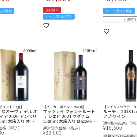
送料無料
対応可能
クール便対応可能
ルイ・ロデレール
サロン
クール便対応可能
在庫切
スクリーミング・
オーパス・ワン
イーグル
ポイント 93点】
【パーカーポイント 96+点】
【ワインスペクテーター
 ヌオーヴェ デル オ
マッツェイ フォンテルート
ルーチェ 2018 L
ア 2020 アンペリ
リ シエピ 2021 マグナム
ア 赤ワイン
00ml 木箱入り オル
1500ml 木箱入り Mazzei
通常販売価格（税
e Serre Nuove
Fonterutoli Siepi イタリア
¥
16,500
価格（税込）
通常販売価格（税込）
nellaia イタリア 赤ワ
赤ワイン
00
¥
33,000
会員メンバー価格