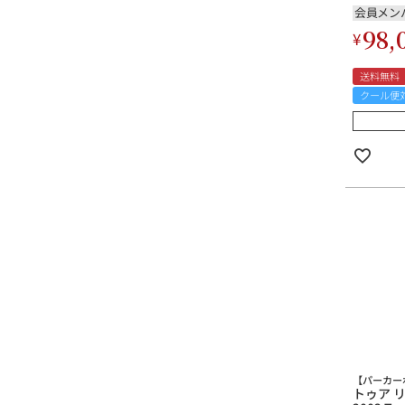
会員メン
98,
¥
送料無料
クール便
【パーカー
トゥア 