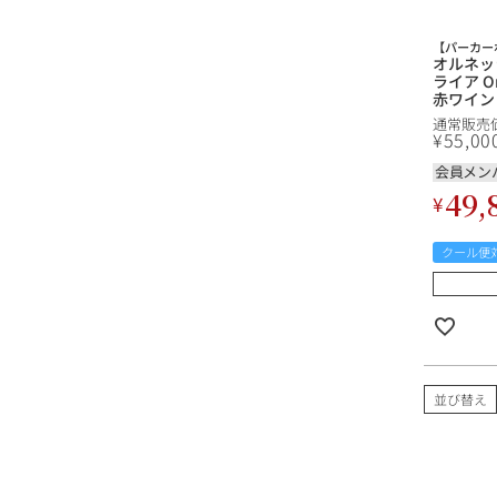
【パーカー
オルネッラ
ライア Or
赤ワイン
通常販売
¥
55,00
会員メン
49,
¥
クール便
並び替え