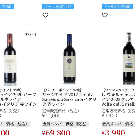
ワインセット
ルロワ
DRC
9円
対応可能
クール便対応可能
クール便対応可能
カリフォルニア
9円
お問い合わせ
ドイツ
その他国
ラフィット
ペトリュス
ポイント 95点】
【パーカーポイント 92点】
【ワインスペクテーター
イア 2020 ハーフ
サッシカイア 2012 Tenuta
レ ヴォルテ デル
 オルネライア
San Guido Sassicaia イタリ
イア 2022 オルネ
aia イタリア 赤ワイン
ア 赤ワイン
Volte dell Orne
ア 赤ワイン
価格（税込）
通常販売価格（税込）
通常販売価格（税
0
¥
77,000
¥
4,400
バー価格（税込）
会員メンバー価格（税込）
会員メンバー価格
800
69,800
3,980
¥
¥