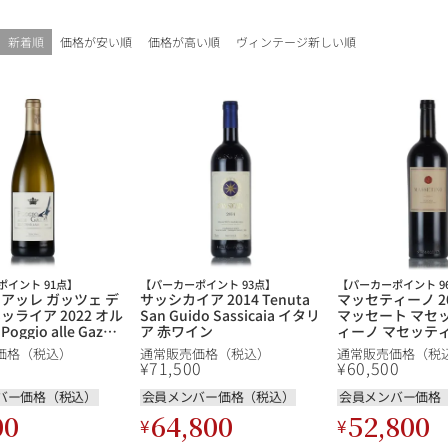
ギフトラッピング
新着順
価格が安い順
価格が高い順
ヴィンテージ新しい順
ポイント 91点】
【パーカーポイント 93点】
【パーカーポイント 9
 アッレ ガッツェ デ
サッシカイア 2014 Tenuta
マッセティーノ 2
ブルゴーニュ
ッライア 2022 オル
San Guido Sassicaia イタリ
マッセート マセ
ggio alle Gazze
ア 赤ワイン
ィーノ マセッテ
nellaia イタリア 白ワ
Ornellaia Mass
価格（税込）
通常販売価格（税込）
通常販売価格（税
ア 赤ワイン
赤ワイン
白ワイン
¥
71,500
¥
60,500
シャンパーニュ
バー価格（税込）
会員メンバー価格（税込）
会員メンバー価格
10,000円〜39,999円
スパークリング
ロゼワイン
00
64,800
52,800
¥
¥
その他
80,000円〜99,999円
メルマガ
LINE