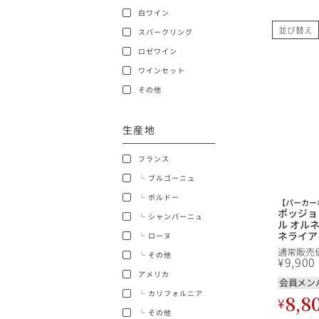
白ワイン
ショッピングガイド
並び替え
スパークリング
ロゼワイン
ワインセット
その他
生産地
銘柄から探す
フランス
生産地から探す
└ ブルゴーニュ
└ ボルドー
【パーカー
種類で探す
ポッジョ
└ シャンパーニュ
フランス
ル オルネ
ネライア Po
└ ローヌ
価格帯から探す
dell Or
通常販売
└ その他
イン
¥
9,900
ボルドー
アメリカ
会員メン
〜9,999円
お得な情報を受け取る
└ カリフォルニア
8,8
¥
ローヌ
40,000円〜79,999円
└ その他