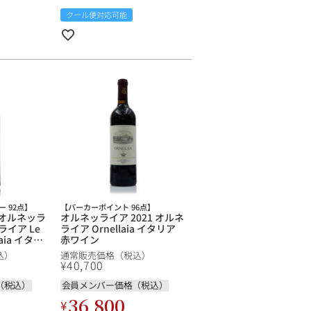
クール便対応可能
 92点】
【パーカーポイント 96点】
 オルネッラ
オルネッライア 2021 オルネ
ライア Le
ライア Ornellaia イタリア
llaia イタリ
赤ワイン
込）
通常販売価格（税込）
¥
40,700
（税込）
会員メンバー価格（税込）
36,800
¥