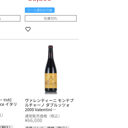
クール便対応可能
れ
在庫切れ
 93点】
ヴァレンティーニ モンテプ
uce イタリ
ルチャーノ ダブルッツォ
2000 Valentini
Montepulciano dAbruzzo
込）
通常販売価格（税込）
イタリア 赤ワイン
¥
66,000
（税込）