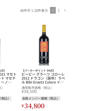
1
2
40
件中
1
-
20
件表示
6点】
【パーカーポイント 94点】
021 マセト
ビービー グラーツ コローレ
ット マセテ
2012 ドラゴン（辰年）ラベ
ィーノ
ル Bibi Graetz Colore イタ
etino イタリ
リア 赤ワイン
込）
通常販売価格（税込）
¥
38,500
（税込）
会員メンバー価格（税込）
34,800
¥