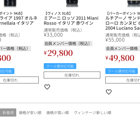
ポイント 94点】
【ヴィノス 91点】
【パーカーポイント 9
イア 1997 オルネ
ミアーニ ロッソ 2011 Miani
ルチアーノ サン
nellaia イタリア
Rosso イタリア 赤ワイン
ローロ カンヌビ 
2004 Luciano S
通常販売価格（税込）
Barolo Cannubi 
¥
33,000
価格（税込）
通常販売価格（税
タリア 赤ワイン
0
¥
55,000
会員メンバー価格（税込）
バー価格（税込）
会員メンバー価格
29,800
¥
800
49,800
¥
クール便対応可能
対応可能
クール便対応可能
在庫切れ
在庫切れ
在庫切
新着順
価格が安い順
価格が高い順
ヴィンテージ新しい順