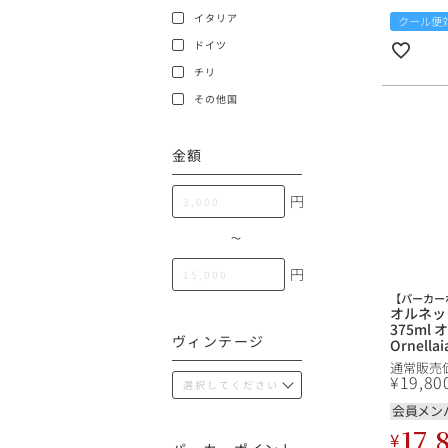
100,000円〜199,99
イタリア
クール便
アメリカ
ドイツ
200,000円〜499,99
チリ
500,000円〜
その他
その他国
金額
イタリア
円
チリ
〜
円
【パーカー
オルネッラ
375ml
ヴィンテージ
Ornell
通常販売
¥
19,80
会員メン
17,
¥