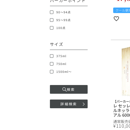
パーカーポイント
クール便
90～94点
95～99点
100点
サイズ
375ml
750ml
1500ml～
検索
【パーカー
詳細検索
レ セッレ
ルネッライ
アル 60
ネライア L
通常販売
dell Or
¥
110,0
イン