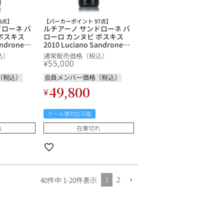
8点】
【パーカーポイント 97点】
ドローネ バ
ルチアーノ サンドローネ バ
ボスキス
ローロ カンヌビ ボスキス
androne
2010 Luciano Sandrone
Boschis イ
Barolo Cannubi Boschis イ
込）
通常販売価格（税込）
タリア 赤ワイン
¥
55,000
（税込）
会員メンバー価格（税込）
49,800
¥
クール便対応可能
れ
在庫切れ
1
2
40
件中
1
-
20
件表示