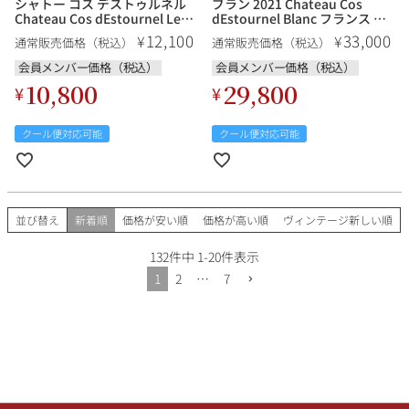
シャトー コス デストゥルネル
ブラン 2021 Chateau Cos
Chateau Cos dEstournel Les
dEstournel Blanc フランス ボ
Pagodes de Cos Blanc フラン
ルドー 白ワイン
12,100
33,000
¥
¥
通常販売価格（税込）
通常販売価格（税込）
ス ボルドー 白ワイン
会員メンバー価格（税込）
会員メンバー価格（税込）
10,800
29,800
¥
¥
クール便対応可能
クール便対応可能
並び替え
新着順
価格が安い順
価格が高い順
ヴィンテージ新しい順
132
件中
1
-
20
件表示
1
2
…
7