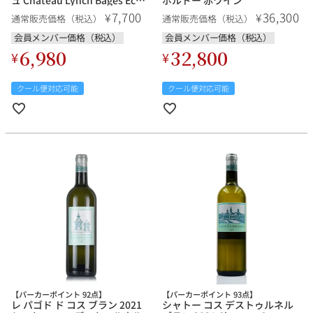
ュ Chateau Lynch Bages Echo
ボルドー 赤ワイン
de Lynch Bages フランス ボル
7,700
36,300
¥
¥
通常販売価格（税込）
通常販売価格（税込）
ドー 赤ワイン
会員メンバー価格（税込）
会員メンバー価格（税込）
6,980
32,800
¥
¥
クール便対応可能
クール便対応可能
【パーカーポイント 92点】
【パーカーポイント 93点】
レ パゴド ド コス ブラン 2021
シャトー コス デストゥルネル