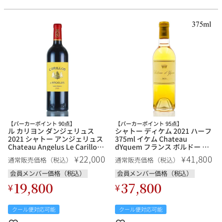
【パーカーポイント 90点】
【パーカーポイント 95点】
ル カリヨン ダンジェリュス
シャトー ディケム 2021 ハーフ
2021 シャトー アンジェリュス
375ml イケム Chateau
Chateau Angelus Le Carillon
dYquem フランス ボルドー 甘
dAngelus フランス ボルドー 赤
口ワイン 白ワイン
22,000
41,800
¥
¥
通常販売価格（税込）
通常販売価格（税込）
ワイン
会員メンバー価格（税込）
会員メンバー価格（税込）
19,800
37,800
¥
¥
クール便対応可能
クール便対応可能