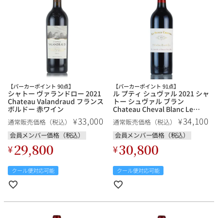
銘柄から探す
生産地から探す
【パーカーポイント 90点】
【パーカーポイント 91点】
シャトー ヴァランドロー 2021
ル プティ シュヴァル 2021 シャ
種類で探す
Chateau Valandraud フランス
トー シュヴァル ブラン
フランス
ブルゴーニュ
ボルドー 赤ワイン
Chateau Cheval Blanc Le
Petit Cheval フランス ボルドー
33,000
34,100
¥
¥
価格帯から探す
通常販売価格（税込）
通常販売価格（税込）
赤ワイン
ルロワ
DRC
赤ワイン
白ワイン
ボルドー
シャンパーニュ
会員メンバー価格（税込）
会員メンバー価格（税込）
29,800
30,800
¥
¥
〜9,999円
10,000円〜39,999円
お得な情報を受け取る
スパークリング
ロゼワイン
ローヌ
その他
40,000円〜79,999円
80,000円〜99,999円
メルマガ
LINE
クール便対応可能
クール便対応可能
ワインセット
100,000円〜199,999円
アメリカ
カリフォルニア
ラフィット
ペトリュス
200,000円〜499,999円
500,000円〜
お問い合わせ