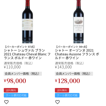
その他
イタリア
ドイツ
ルイ・ロデレール
サロン
チリ
その他国
【パーカーポイント 97点】
【パーカーポイント 94+点】
シャトー シュヴァル ブラン
シャトー オーゾンヌ 2021
スクリーミング・
オーパス・ワン
2021 Chateau Cheval Blanc フ
Chateau Ausone フランス ボ
イーグル
ランス ボルドー 赤ワイン
ルドー 赤ワイン
通常販売価格（税込）
通常販売価格（税込）
110,000
143,000
¥
¥
会員メンバー価格（税込）
会員メンバー価格（税込）
98,000
128,000
¥
¥
送料無料
送料無料
クール便対応可能
クール便対応可能