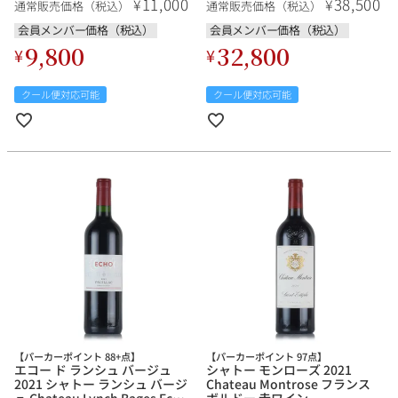
11,000
38,500
¥
¥
通常販売価格（税込）
通常販売価格（税込）
Chateau Pichon Lalande
ンス ボルドー 赤ワイン
Pichon Comtesse Reserve フ
会員メンバー価格（税込）
会員メンバー価格（税込）
ランス ボルドー 赤ワイン
9,800
32,800
¥
¥
クール便対応可能
クール便対応可能
【パーカーポイント 88+点】
【パーカーポイント 97点】
エコー ド ランシュ バージュ
シャトー モンローズ 2021
2021 シャトー ランシュ バージ
Chateau Montrose フランス