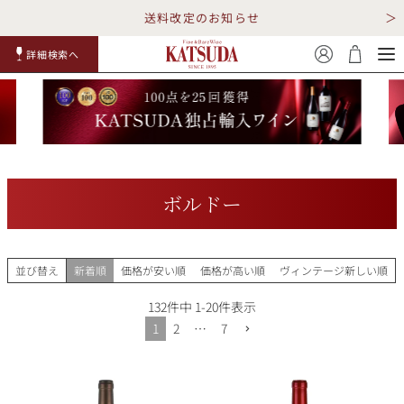
送料改定のお知らせ
詳細検索へ
赤ワイ
白ワイ
スパークリ
ロゼワイ
RP100
詳細検
ン
ン
ング
ン
点
索
ボルドー
TOP
詳細検索する
並び替え
新着順
価格が安い順
価格が高い順
ヴィンテージ新しい順
キャンペーン
勝田商店について
132
件中
1
-
20
件表示
1
2
…
7
ショッピングガイド
ギフトラッピング