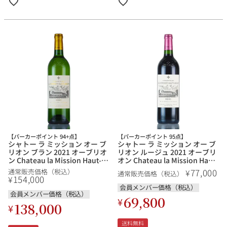
【パーカーポイント 94+点】
【パーカーポイント 95点】
シャトー ラ ミッション オー ブ
シャトー ラ ミッション オー ブ
リオン ブラン 2021 オーブリオ
リオン ルージュ 2021 オーブリ
ン Chateau la Mission Haut-
オン Chateau la Mission Haut-
Brion Blanc フランス ボルドー
Brion Rouge フランス ボルド
77,000
¥
通常販売価格（税込）
通常販売価格（税込）
白ワイン
ー 赤ワイン
154,000
¥
会員メンバー価格（税込）
会員メンバー価格（税込）
69,800
¥
138,000
¥
送料無料