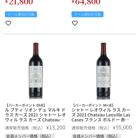
21,800
64,800
¥
¥
クール便対応可能
クール便対応可能
【パーカーポイント 89点】
【パーカーポイント 96+点】
ル プティ リオン デュ マルキ ド
シャトー レオヴィル ラス カー
ラス カーズ 2021 シャトー レオ
ズ 2021 Chateau Leoville Las
ヴィル ラス カーズ Chateau
Cases フランス ボルドー 赤ワ
Leoville Las Cases Le Petit
イン
13,200
55,000
¥
¥
通常販売価格（税込）
通常販売価格（税込）
Lion du Marquis de Las Cases
フランス ボルドー 赤ワイン
会員メンバー価格（税込）
会員メンバー価格（税込）