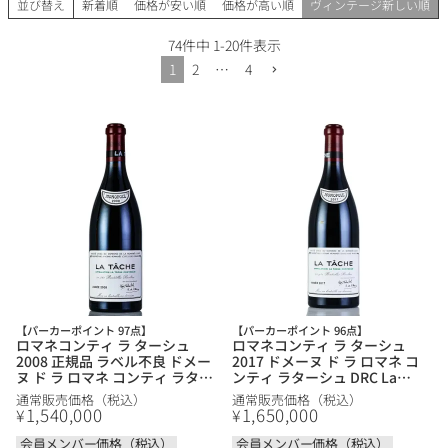
並び替え
新着順
価格が安い順
価格が高い順
ヴィンテージ新しい順
74
件中
1
-
20
件表示
1
2
…
4
【パーカーポイント 97点】
【パーカーポイント 96点】
ロマネコンティ ラ ターシュ
ロマネコンティ ラ ターシュ
2008 正規品 ラベル不良 ドメー
2017 ドメーヌ ド ラ ロマネ コ
ヌ ド ラ ロマネ コンティ ラター
ンティ ラターシュ DRC La
シュ DRC La Tache フランス ブ
Tache フランス ブルゴーニュ
通常販売価格（税込）
通常販売価格（税込）
ルゴーニュ 赤ワイン
赤ワイン
1,540,000
1,650,000
¥
¥
会員メンバー価格（税込）
会員メンバー価格（税込）