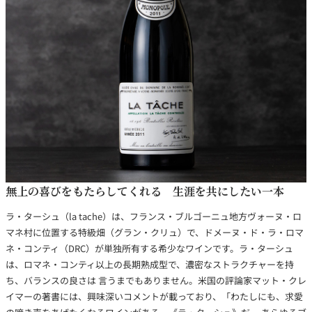
銘柄から探す
生産地から探す
種類で探す
フランス
ブルゴーニュ
価格帯から探す
ルロワ
DRC
赤ワイン
白ワイン
無上の喜びをもたらしてくれる 生涯を共にしたい一本
ボルドー
シャンパーニュ
〜9,999円
10,000円〜39,999円
ラ・ターシュ（la tache）は、フランス・ブルゴーニュ地方ヴォーヌ・ロ
お得な情報を受け取る
スパークリング
ロゼワイン
ローヌ
その他
マネ村に位置する特級畑（グラン・クリュ）で、ドメーヌ・ド・ラ・ロマ
40,000円〜79,999円
80,000円〜99,999円
メルマガ
LINE
ネ・コンティ（DRC）が単独所有する希少なワインです。ラ・ターシュ
ワインセット
100,000円〜199,999円
は、ロマネ・コンティ以上の長期熟成型で、濃密なストラクチャーを持
アメリカ
カリフォルニア
ラフィット
ペトリュス
200,000円〜499,999円
ち、バランスの良さは 言うまでもありません。米国の評論家マット・クレ
イマーの著書には、興味深いコメントが載っており、「わたしにも、求愛
500,000円〜
お問い合わせ