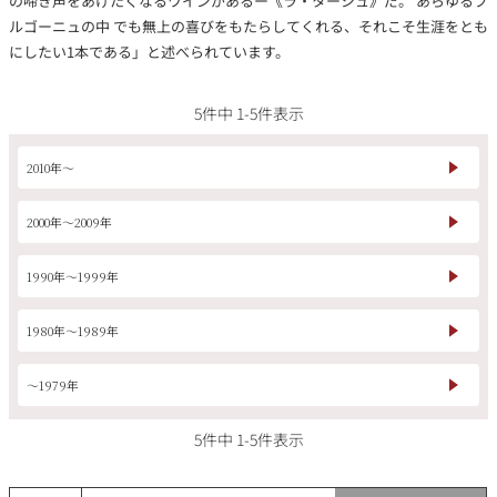
の啼き声をあげたくなるワインがあるー《ラ・ターシュ》だ。 あらゆるブ
その他
ルゴーニュの中 でも無上の喜びをもたらしてくれる、それこそ生涯をとも
にしたい1本である」と述べられています。
イタリア
ドイツ
ルイ・ロデレール
サロン
5
件中
1
-
5
件表示
チリ
その他国
2010年～
2000年～2009年
スクリーミング・
オーパス・ワン
イーグル
1990年～1999年
1980年～1989年
～1979年
5
件中
1
-
5
件表示