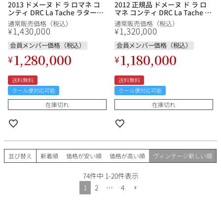
2013 ドメーヌ ド ラ ロマネ コ
2012 正規品 ドメーヌ ド ラ ロ
ンティ DRC La Tache ラターシ
マネ コンティ DRC La Tache ラ
ュ フランス ブルゴーニュ 赤ワ
ターシュ フランス ブルゴーニ
通常販売価格（税込）
通常販売価格（税込）
イン
ュ 赤ワイン
1,430,000
1,320,000
¥
¥
会員メンバー価格（税込）
会員メンバー価格（税込）
1,280,000
1,180,000
¥
¥
送料無料
送料無料
クール便対応可能
クール便対応可能
在庫切れ
在庫切れ
並び替え
新着順
価格が安い順
価格が高い順
ヴィンテージ新しい順
74
件中
1
-
20
件表示
1
2
…
4