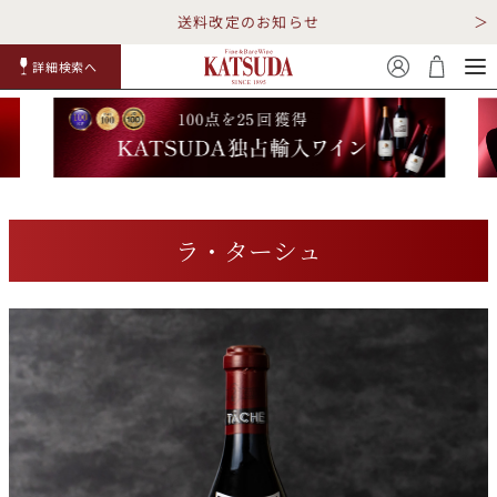
送料改定のお知らせ
詳細検索へ
赤ワイ
白ワイ
スパークリ
ロゼワイ
RP100
詳細検
ン
ン
ング
ン
点
索
ラ・ターシュ
TOP
詳細検索する
キャンペーン
勝田商店について
ショッピングガイド
ギフトラッピング