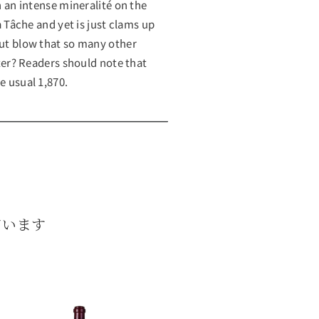
th an intense mineralité on the
La Tâche and yet is just clams up
out blow that so many other
later? Readers should note that
e usual 1,870.
ています