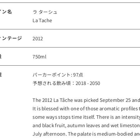
イン名
ラ ターシュ
La Tache
ィンテージ
2012
量
750ml
説
パーカーポイント: 97点
予想される飲み頃：2018 - 2050
The 2012 La Tâche was picked September 25 and 2
It is blessed with one of those aromatic profiles 
some ways stops time itself. There is an intensit
and black fruit, autumn leaves and wet limestone 
July afternoon. The palate is medium-bodied an