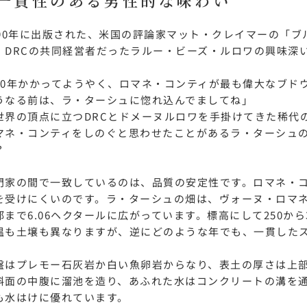
一貫性のある男性的な味わい
ルイ・ロデレール
サロン
990年に出版された、米国の評論家マット・クレイマーの「
、DRCの共同経営者だったラルー・ビーズ・ルロワの興味深
20年かかってようやく、ロマネ・コンティが最も偉大なブド
うなる前は、ラ・ターシュに惚れ込んでましてね」
界の頂点に立つDRCとドメーヌルロワを手掛けてきた稀代
マネ・コンティをしのぐと思わせたことがあるラ・ターシュ
？
門家の間で一致しているのは、品質の安定性です。ロマネ・
スクリーミング・
オーパス・ワン
を受けにくいのです。ラ・ターシュの畑は、ヴォーヌ・ロマ
イーグル
部まで6.06ヘクタールに広がっています。標高にして250か
温も土壌も異なりますが、逆にどのような年でも、一貫した
盤はプレモー石灰岩か白い魚卵岩からなり、表土の厚さは上部
斜面の中腹に溜池を造り、あふれた水はコンクリートの溝を
も水はけに優れています。