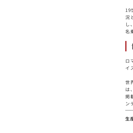
1
況
し
名
ロ
イ
世
は
掲
ン
生