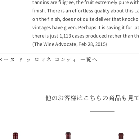
tannins are filigree, the fruit extremely pure wi
finish. There is an effortless quality about this 
on the finish, does not quite deliver that knock
vintages have given. Perhaps it is saving it for 
there is just 1,113 cases produced rather than th
(The Wine Advocate, Feb 28, 2015)
メーヌ ド ラ ロマネ コンティ 一覧へ
他のお客様はこちらの商品も見