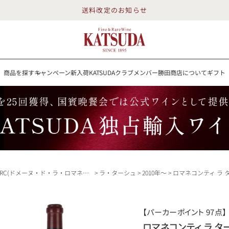
送料改定のお知らせ
商品を探す
キャンペーン
新入荷
KATSUDAクラブメンバー
勝田商店について
ギフト
送料改定のお知らせ
を探す
キャンペーン
新入荷
KATSUDAクラブメンバー
勝田商店について
イン
白ワイン
スパークリング
ロゼワイン
RP100点
RC(ドメーヌ・ド・ラ・ロマネ・コンティ)
ラ・ターシュ
2010年～
ロマネコンティ ラ ターシュ 2012 ドメーヌ ド ラ ロマネ コンティ ラターシュ 
詳細検索する
【パーカーポイント 97点】
勝田商店について
ロマネコンティ ラ ターシ