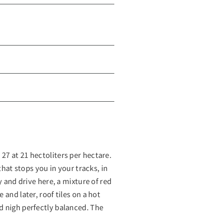
7 at 21 hectoliters per hectare.
that stops you in your tracks, in
y and drive here, a mixture of red
and later, roof tiles on a hot
d nigh perfectly balanced. The