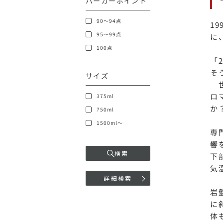
パーカーポイント
90～94点
1
95～99点
に
100点
「
そ
サイズ
世
ロ
375ml
か
750ml
1500ml～
専
響
検索
下
気
詳細検索
岩
に
体