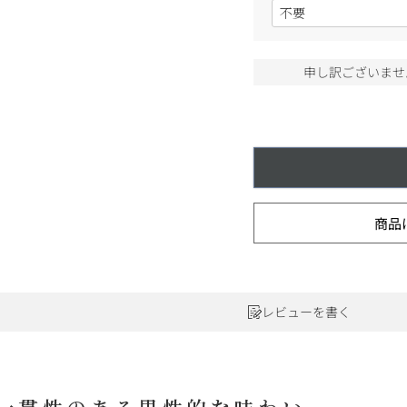
(
ワインセット
必
ルロワ
DRC
9円
須
)
カリフォルニア
9円
申し訳ございませ
お問い合わせ
ドイツ
その他国
商品
ラフィット
ペトリュス
レビューを書く