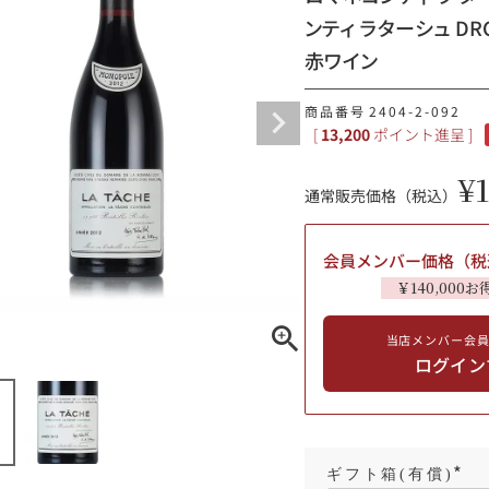
ンティ ラターシュ DRC
ギフトラッピング
赤ワイン
商品番号
2404-2-092
[
13,200
ポイント進呈 ]
¥
通常販売価格（税込）
会員メンバー価格（税
￥140,000お
当店メンバー会
ブルゴーニュ
ログイン
赤ワイン
白ワイン
シャンパーニュ
10,000円〜39,999円
スパークリング
ロゼワイン
その他
80,000円〜99,999円
ギフト箱(有償)
メルマガ
LINE