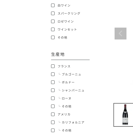
白ワイン
ショッピングガイド
スパークリング
ロゼワイン
ワインセット
その他
生産地
銘柄から探す
フランス
生産地から探す
└ ブルゴーニュ
└ ボルドー
種類で探す
└ シャンパーニュ
フランス
└ ローヌ
価格帯から探す
└ その他
ボルドー
アメリカ
〜9,999円
お得な情報を受け取る
└ カリフォルニア
ローヌ
40,000円〜79,999円
└ その他