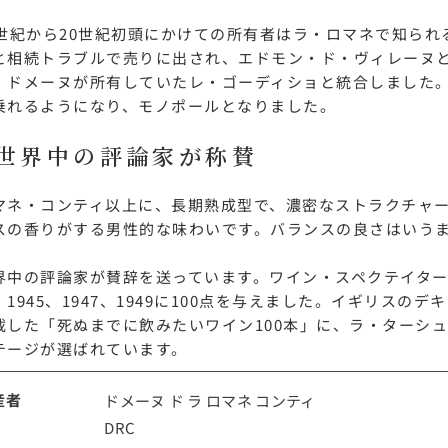
9世紀から20世紀初頭にかけての所有者はラ・ロマネで知ら
と相続トラブルで売りに出され、エドモン・ド・ヴィレーヌ
、ドメーヌが所有していたレ・ゴーディショと統合しました。
乗れるようになり、モノポールとなりました。
世界中の評論家が称賛
マネ・コンティ以上に、長期熟成型で、濃密なストラクチャ
スの香りがする男性的な味わいです。バランスの良さはいう
界中の評論家が賛辞を送っています。ワイン・スペクテイタ
、1945、1947、1949に100点を与えました。イギリスのデ
載した「死ぬまでに飲みたいワイン100本」に、ラ・ターシュは19
テージが選ばれています。
産者
ドメーヌ ド ラ ロマネ コンティ
DRC