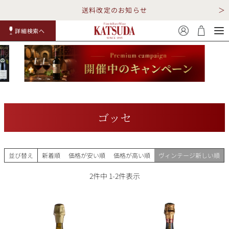
送料改定のお知らせ
詳細検索へ
赤ワイ
白ワイ
スパークリ
ロゼワイ
RP100
詳細検
ン
ン
ング
ン
点
索
ゴッセ
TOP
詳細検索する
並び替え
新着順
価格が安い順
価格が高い順
ヴィンテージ新しい順
キャンペーン
勝田商店について
2
件中
1
-
2
件表示
ショッピングガイド
ギフトラッピング