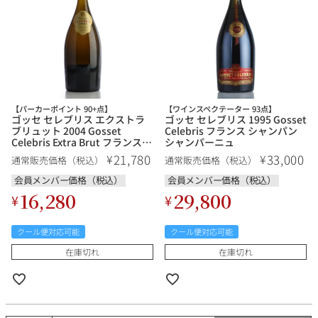
銘柄から探す
生産地から探す
【パーカーポイント 90+点】
【ワインスペクテーター 93点】
ゴッセ セレブリス エクストラ
ゴッセ セレブリス 1995 Gosset
ブリュット 2004 Gosset
Celebris フランス シャンパン
種類で探す
Celebris Extra Brut フランス
シャンパーニュ
シャンパン シャンパーニュ
フランス
ブルゴーニュ
21,780
33,000
¥
¥
通常販売価格（税込）
通常販売価格（税込）
価格帯から探す
会員メンバー価格（税込）
会員メンバー価格（税込）
ルロワ
DRC
赤ワイン
白ワイン
ボルドー
シャンパーニュ
16,280
29,800
¥
¥
〜9,999円
10,000円〜39,999円
お得な情報を受け取る
スパークリング
ロゼワイン
クール便対応可能
クール便対応可能
ローヌ
その他
40,000円〜79,999円
80,000円〜99,999円
メルマガ
LINE
在庫切れ
在庫切れ
ワインセット
100,000円〜199,999円
アメリカ
カリフォルニア
ラフィット
ペトリュス
200,000円〜499,999円
500,000円〜
お問い合わせ