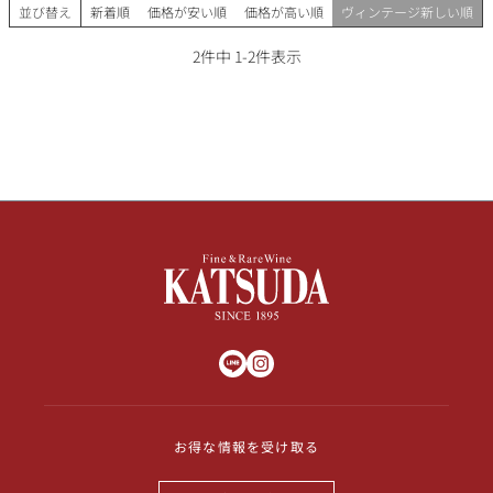
その他
並び替え
新着順
価格が安い順
価格が高い順
ヴィンテージ新しい順
2
件中
1
-
2
件表示
イタリア
ドイツ
ルイ・ロデレール
サロン
チリ
その他国
スクリーミング・
オーパス・ワン
イーグル
お得な情報を受け取る