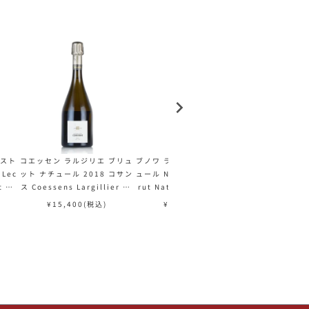
クスト
コエッセン ラルジリエ ブリュ
ブノワ ライエ ブリュット ナチ
マリー クルタ
Lec
ット ナチュール 2018 コサン
ュール NV Benoit Lahaye B
ス エクストラ 
t Ro
ス Coessens Largillier Br
rut Nature フランス シャン
6 Marie Cou
 シャ
ut Nature フランス シャンパ
パン シャンパーニュ
nce Extra 
¥
15,400
(税込)
¥
14,300
(税込)
¥
14,3
ン シャンパーニュ
ャンパン 