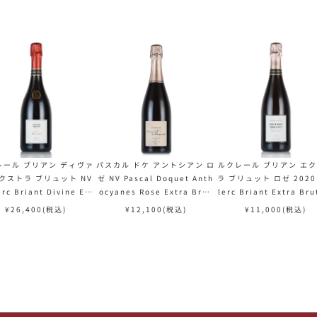
レール ブリアン ディヴァ
パスカル ドケ アントシアン ロ
ルクレール ブリアン エ
エクストラ ブリュット NV
ゼ NV Pascal Doquet Anth
ラ ブリュット ロゼ 2020 
erc Briant Divine Ext
ocyanes Rose Extra Brut
lerc Briant Extra Bru
Brut フランス シャンパン
フランス シャンパン シャンパ
se フランス シャンパン
¥
26,400
(税込)
¥
12,100
(税込)
¥
11,000
(税込)
シャンパーニュ
ーニュ
ンパーニュ