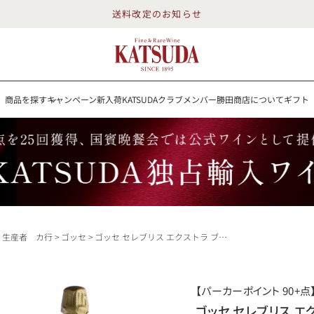
送料改定のお知らせ
商品を探す
キャンペーン
新入荷
KATSUDAクラブメンバー
勝田商店について
ギフト
送料改定のお知らせ
を探す
キャンペーン
新入荷
KATSUDAクラブメンバー
勝田商店について
イン
白ワイン
スパークリング
ロゼワイン
RP100点
生産者 カ行
ゴッセ
ゴッセ セレブリス エクストラ ブリュット 2004 Gosset Celebris Extra Brut フランス シャンパン シャンパーニュ
詳細検索する
【パーカーポイント 90+点
勝田商店について
ゴッセ セレブリス エクス