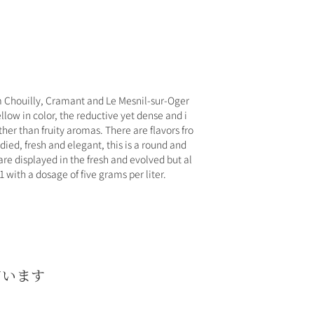
m Chouilly, Cramant and Le Mesnil-sur-Oger
low in color, the reductive yet dense and i
er than fruity aromas. There are flavors fro
died, fresh and elegant, this is a round and
s are displayed in the fresh and evolved but al
11 with a dosage of five grams per liter.
ています