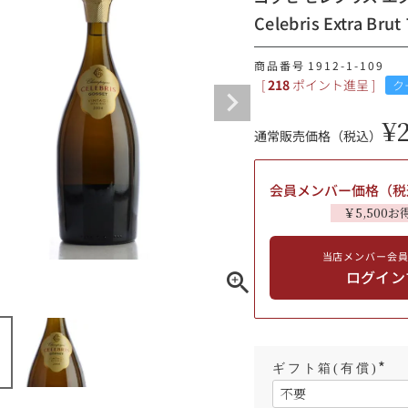
Celebris Extra
ギフトラッピング
商品番号
1912-1-109
[
218
ポイント進呈 ]
ク
¥
通常販売価格（税込）
会員メンバー価格（税
￥5,500お
当店メンバー会
ログイン
ブルゴーニュ
赤ワイン
白ワイン
シャンパーニュ
10,000円〜39,999円
ギフト箱(有償)
スパークリング
ロゼワイン
(
その他
必
80,000円〜99,999円
須
メルマガ
LINE