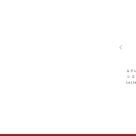
ルク
ン 
Lecl
ra 