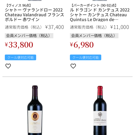
【ヴィノス 96点】
【パーカーポイント (90-92)点】
シャトー ヴァランドロー 2022
ル ドラゴン ド カンテュス 2022
Chateau Valandraud フランス
シャトー カンテュス Chateau
ボルドー 赤ワイン
Quintus Le Dragon de
Quintus フランス ボルドー 赤
37,400
11,000
¥
¥
通常販売価格（税込）
通常販売価格（税込）
ワイン
会員メンバー価格（税込）
会員メンバー価格（税込）
33,800
6,980
¥
¥
クール便対応可能
クール便対応可能