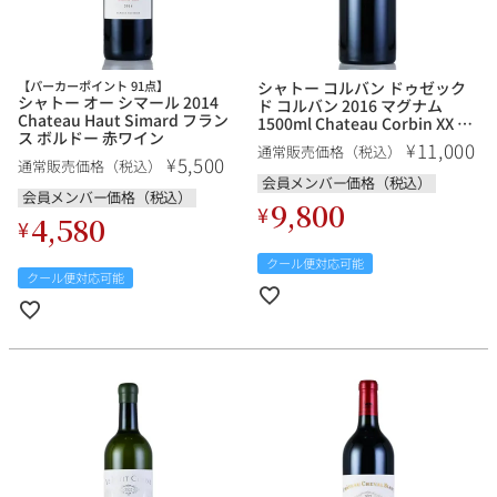
【パーカーポイント 91点】
シャトー コルバン ドゥゼック
シャトー オー シマール 2014
ド コルバン 2016 マグナム
Chateau Haut Simard フラン
1500ml Chateau Corbin XX de
ス ボルドー 赤ワイン
Corbin フランス ボルドー 赤ワ
11,000
¥
通常販売価格（税込）
イン
5,500
¥
通常販売価格（税込）
会員メンバー価格（税込）
会員メンバー価格（税込）
9,800
¥
4,580
¥
クール便対応可能
クール便対応可能