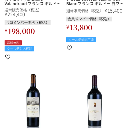
Valandraud フランス ボルドー
Blanc フランス ボルドー 白ワイ
赤ワイン
ン
15,400
¥
通常販売価格（税込）
通常販売価格（税込）
224,400
¥
会員メンバー価格（税込）
会員メンバー価格（税込）
13,800
¥
198,000
¥
クール便対応可能
送料無料
クール便対応可能