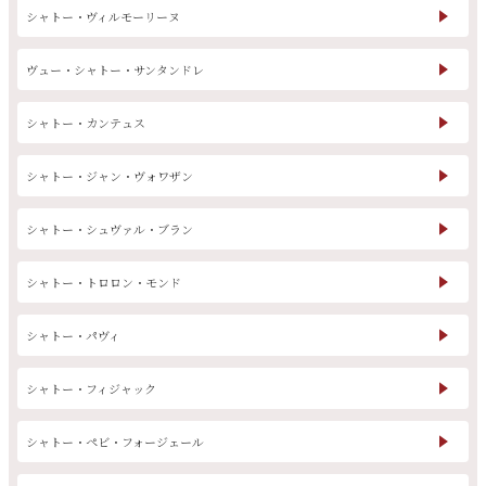
シャトー・ヴィルモーリーヌ
ヴュー・シャトー・サンタンドレ
銘柄から探す
シャトー・カンテュス
生産地から探す
シャトー・ジャン・ヴォワザン
種類で探す
シャトー・シュヴァル・ブラン
フランス
ブルゴーニュ
価格帯から探す
シャトー・トロロン・モンド
ルロワ
DRC
赤ワイン
白ワイン
ボルドー
シャンパーニュ
〜9,999円
10,000円〜39,999円
お得な情報を受け取る
シャトー・パヴィ
スパークリング
ロゼワイン
ローヌ
その他
40,000円〜79,999円
80,000円〜99,999円
メルマガ
LINE
シャトー・フィジャック
ワインセット
100,000円〜199,999円
アメリカ
カリフォルニア
ラフィット
ペトリュス
200,000円〜499,999円
シャトー・ペビ・フォージェール
500,000円〜
お問い合わせ