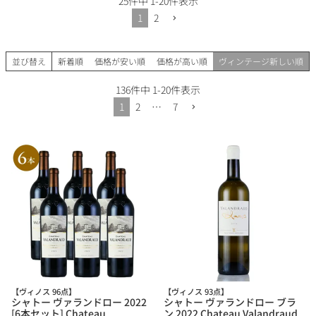
25
件中
1
-
20
件表示
1
2
並び替え
新着順
価格が安い順
価格が高い順
ヴィンテージ新しい順
136
件中
1
-
20
件表示
1
2
…
7
【ヴィノス 96点】
【ヴィノス 93点】
シャトー ヴァランドロー 2022
シャトー ヴァランドロー ブラ
[6本セット] Chateau
ン 2022 Chateau Valandraud