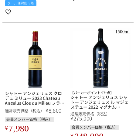
クール便対応可能
シャトー アンジェリュス クロ
【パーカーポイント 97+点】
シャトー アンジェリュス シャ
デュ ミリュー 2023 Chateau
トー アンジェリュス ル マジェ
Angelus Clos du Milieu フラン
ステュー 2022 マグナム
ス ボルドー 赤ワイン
8,800
¥
通常販売価格（税込）
1500ml Chateau Angelus Le
通常販売価格（税込）
Majestueux フランス ボルドー
275,000
¥
会員メンバー価格（税込）
赤ワイン
7,980
¥
会員メンバー価格（税込）
248,000
¥