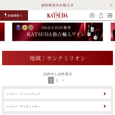
送料改定のお知らせ
詳細検索へ
赤ワイ
白ワイ
スパークリ
ロゼワイ
RP100
詳細検
ン
ン
ング
ン
点
索
地域：サンテミリオン
25
件中
1
-
20
件表示
TOP
詳細検索する
1
2
キャンペーン
勝田商店について
シャトー・アンジェリュス
ショッピングガイド
ギフトラッピング
シャトー・ヴァランドロー