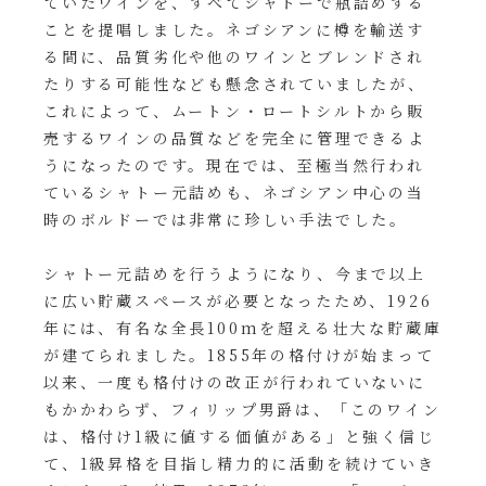
ていたワインを、すべてシャトーで瓶詰めする
ことを提唱しました。ネゴシアンに樽を輸送す
る間に、品質劣化や他のワインとブレンドされ
たりする可能性なども懸念されていましたが、
これによって、ムートン・ロートシルトから販
売するワインの品質などを完全に管理できるよ
うになったのです。現在では、至極当然行われ
ているシャトー元詰めも、ネゴシアン中心の当
時のボルドーでは非常に珍しい手法でした。
シャトー元詰めを行うようになり、今まで以上
に広い貯蔵スペースが必要となったため、1926
年には、有名な全長100mを超える壮大な貯蔵庫
が建てられました。1855年の格付けが始まって
以来、一度も格付けの改正が行われていないに
もかかわらず、フィリップ男爵は、「このワイン
は、格付け1級に値する価値がある」と強く信じ
て、1級昇格を目指し精力的に活動を続けていき