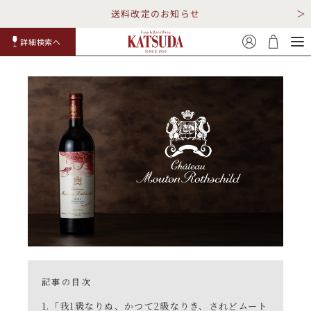
送料改定のお知らせ
詳細検索へ
赤ワイ
白ワイ
スパークリ
ロゼワイ
RP100
詳細検
ン
ン
ング
ン
点
索
TOP
詳細検索する
キャンペーン
勝田商店について
ショッピングガイド
ギフトラッピング
記事の目次
「我1級なりぬ、かつて2級なりき、されどムート