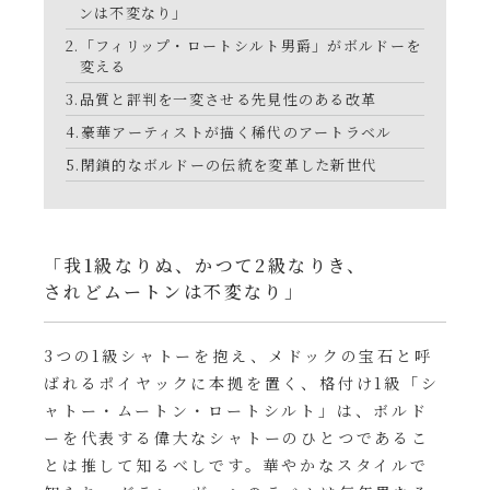
ンは不変なり」
「フィリップ・ロートシルト男爵」がボルドーを
変える
銘柄から探す
品質と評判を一変させる先見性のある改革
豪華アーティストが描く稀代のアートラベル
生産地から探す
閉鎖的なボルドーの伝統を変革した新世代
種類で探す
フランス
ブルゴーニュ
「我1級なりぬ、かつて2級なりき、
価格帯から探す
ルロワ
DRC
されどムートンは不変なり」
赤ワイン
白ワイン
ボルドー
シャンパーニュ
〜9,999円
10,000円〜39,999円
お得な情報を受け取る
スパークリング
ロゼワイン
3つの1級シャトーを抱え、メドックの宝石と呼
ローヌ
その他
40,000円〜79,999円
80,000円〜99,999円
ばれるポイヤックに本拠を置く、格付け1級「シ
メルマガ
LINE
ワインセット
100,000円〜199,999円
ャトー・ムートン・ロートシルト」は、ボルド
アメリカ
カリフォルニア
ラフィット
ペトリュス
ーを代表する偉大なシャトーのひとつであるこ
200,000円〜499,999円
とは推して知るべしです。華やかなスタイルで
500,000円〜
お問い合わせ