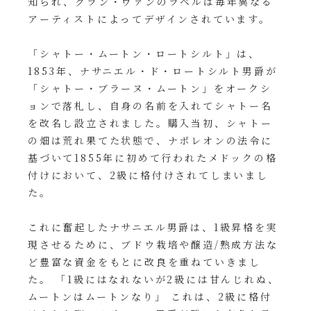
知られ、グラン・ヴァンのラベルは毎年異なる
その他
アーティストによってデザインされています。
イタリア
ドイツ
「シャトー・ムートン・ロートシルト」は、
ルイ・ロデレール
サロン
1853年、ナサニエル・ド・ロートシルト男爵が
チリ
その他国
「シャトー・ブラーヌ・ムートン」をオークシ
ョンで落札し、自身の名前を入れてシャトー名
を改名し設立されました。購入当初、シャトー
の畑は荒れ果てた状態で、ナポレオンの法令に
スクリーミング・
オーパス・ワン
基づいて1855年に初めて行われたメドックの格
イーグル
付けにおいて、2級に格付けされてしまいまし
た。
これに奮起したナサニエル男爵は、1級昇格を実
現させるために、ブドウ栽培や醸造/熟成方法な
ど豊富な資金をもとに改良を重ねていきまし
た。 「1級にはなれないが2級には甘んじれぬ、
ムートンはムートンなり」 これは、2級に格付