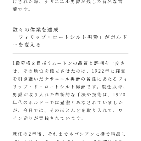
けされた際、ナサニエル男爵が残した有名な言
葉です。
数々の偉業を達成
「フィリップ・ロートシルト男爵」がボルド
ーを変える
1級昇格を目指すムートンの品質と評判を一変さ
せ、その地位を確立させたのは、1922年に経営
を引き継いだナサニエル男爵の曾孫にあたるフィ
リップ・ド・ロートシルト男爵です。就任以降、
男爵が取り入れた革新的な手法や技術は、1920
年代のボルドーでは過激とみなされていました
が、今日では、そのほとんどを取り入れて、ワ
イン造りが実践されています。
就任の2年後、それまでネゴシアンに樽で納品し