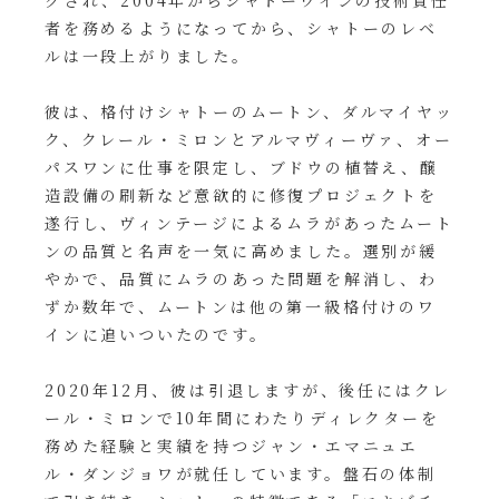
グされ、2004年からシャトーワインの技術責任
者を務めるようになってから、シャトーのレベ
ルは一段上がりました。
彼は、格付けシャトーのムートン、ダルマイヤッ
ク、クレール・ミロンとアルマヴィーヴァ、オー
パスワンに仕事を限定し、ブドウの植替え、醸
造設備の刷新など意欲的に修復プロジェクトを
遂行し、ヴィンテージによるムラがあったムート
ンの品質と名声を一気に高めました。選別が緩
やかで、品質にムラのあった問題を解消し、わ
ずか数年で、ムートンは他の第一級格付けのワ
インに追いついたのです。
2020年12月、彼は引退しますが、後任にはクレ
ール・ミロンで10年間にわたりディレクターを
務めた経験と実績を持つジャン・エマニュエ
ル・ダンジョワが就任しています。盤石の体制