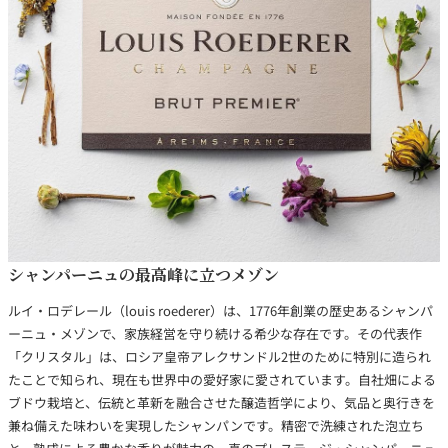
銘柄から探す
生産地から探す
種類で探す
フランス
ブルゴーニュ
価格帯から探す
ルロワ
DRC
赤ワイン
白ワイン
シャンパーニュの最高峰に立つメゾン
ボルドー
シャンパーニュ
〜9,999円
10,000円〜39,999円
ルイ・ロデレール（louis roederer）は、1776年創業の歴史あるシャンパ
お得な情報を受け取る
スパークリング
ロゼワイン
ローヌ
その他
ーニュ・メゾンで、家族経営を守り続ける希少な存在です。その代表作
40,000円〜79,999円
80,000円〜99,999円
メルマガ
LINE
「クリスタル」は、ロシア皇帝アレクサンドル2世のために特別に造られ
ワインセット
100,000円〜199,999円
たことで知られ、現在も世界中の愛好家に愛されています。自社畑による
アメリカ
カリフォルニア
ラフィット
ペトリュス
200,000円〜499,999円
ブドウ栽培と、伝統と革新を融合させた醸造哲学により、気品と奥行きを
兼ね備えた味わいを実現したシャンパンです。精密で洗練された泡立ち
500,000円〜
お問い合わせ