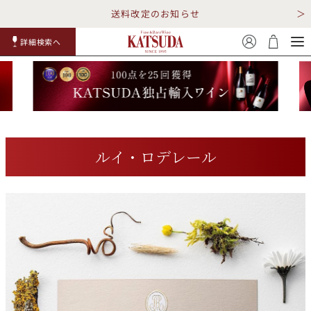
送料改定のお知らせ
詳細検索へ
赤ワイ
白ワイ
スパークリ
ロゼワイ
RP100
詳細検
ン
ン
ング
ン
点
索
ルイ・ロデレール
TOP
詳細検索する
キャンペーン
勝田商店について
ショッピングガイド
ギフトラッピング