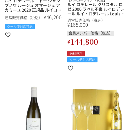
ルイ ロデレール コトー シャン
【パーカーポイント 95点】
ルイ ロデレール クリスタル ロ
プノワ ルージュ オマージュ ア
ゼ 2000 ラベル不良 ルイロデレ
カミーユ 2020 正規品 ルイロデ
ール ルイ・ロデレール Louis
レール ルイ・ロデレール Louis
46,200
¥
通常販売価格（税込）
Roederer Cristal Rose フラン
Roederer Coteaux
通常販売価格（税込）
ス シャンパン シャンパーニュ
Champenois Rouge
165,000
¥
クール便対応可能
【ol】
Hommage a Camille フランス
赤ワイン
会員メンバー価格（税込）
144,800
¥
送料無料
クール便対応可能