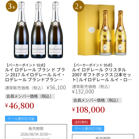
【パーカーポイント 92点】
【パーカーポイント 95点】
ルイ ロデレール ブラン ド ブラ
ルイ ロデレール クリスタル
ン 2017 ルイロデレール ルイ・
2007 ギフトボックス [2本セッ
ロデレール ブランドブラン
ト] ルイロデレール ルイ・ロデ
Louis Roederer Blanc de
レール Louis Roederer Cristal
56,100
¥
通常販売価格（税込）
通常販売価格（税込）
Blancs フランス シャンパン シ
シャンパン シャンパーニュ
132,000
¥
ャンパーニュ
会員メンバー価格（税込）
会員メンバー価格（税込）
46,800
¥
108,000
¥
クール便対応可能
送料無料
販売期間
クール便対応可能
2026/08/04 20:00
〜
販売期間