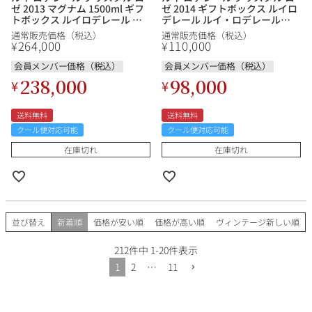
ゼ 2013 マグナム 1500ml ギフ
ゼ 2014 ギフトボックス ルイロ
トボックス ルイロデレール ル
デレール ルイ・ロデレール
イ・ロデレール Louis
Louis Roederer Cristal Rose
通常販売価格（税込）
通常販売価格（税込）
Roederer Cristal Rose フラン
フランス シャンパン シャンパ
264,000
110,000
¥
¥
ス シャンパン シャンパーニュ
ーニュ
会員メンバー価格（税込）
会員メンバー価格（税込）
238,000
98,000
¥
¥
送料無料
送料無料
クール便対応可能
クール便対応可能
在庫切れ
在庫切れ
並び替え
新着順
価格が安い順
価格が高い順
ヴィンテージ新しい順
212
件中
1
-
20
件表示
1
2
…
11