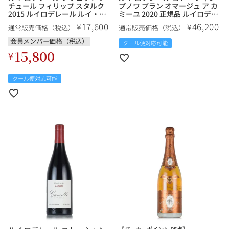
チュール フィリップ スタルク
プノワ ブラン オマージュ ア カ
2015 ルイロデレール ルイ・ロ
ミーユ 2020 正規品 ルイロデレ
デレール Louis Roederer Brut
ール ルイ・ロデレール Louis
17,600
46,200
¥
¥
通常販売価格（税込）
通常販売価格（税込）
Nature Philippe Starck フラン
Roederer Coteaux
ス シャンパン シャンパーニュ
Champenois Blanc Hommage
会員メンバー価格（税込）
クール便対応可能
a Camille フランス 白ワイン
15,800
¥
クール便対応可能