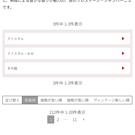
と、熟成による豊かな香りが魅力の、真のプレステージ・シャンパーニュ
その他
です。
イタリア
ドイツ
3
件中
1
-
3
件表示
ルイ・ロデレール
サロン
チリ
その他国
クリスタル
クリスタル・ロゼ
スクリーミング・
オーパス・ワン
その他
イーグル
3
件中
1
-
3
件表示
並び替え
新着順
価格が安い順
価格が高い順
ヴィンテージ新しい順
212
件中
1
-
20
件表示
1
2
…
11