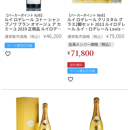
【パーカーポイント 92点】
【パーカーポイント 98点】
ルイ ロデレール コトー シャン
ルイ ロデレール クリスタル グ
プノワ ブラン オマージュ ア カ
ラス2脚セット 2013 ルイロデレ
ミーユ 2019 正規品 ルイロデレ
ール ルイ・ロデレール Louis
ール ルイ・ロデレール Louis
Roederer Cristal Glass Set フ
46,200
79,000
¥
¥
通常販売価格（税込）
通常販売価格（税込）
Roederer Coteaux
ランス シャンパン シャンパー
Champenois Blanc Hommage
ニュ
会員メンバー価格（税込）
クール便対応可能
a Camille フランス 白ワイン
71,800
¥
送料無料
クール便対応可能