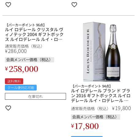
【パーカーポイント 96点】
ルイ ロデレール クリスタル ヴ
ィノテック 2004 ギフトボック
ス ルイロデレール ルイ・ロデ
レール ヴィノテーク Louis
通常販売価格（税込）
Roederer Cristal Vinotheque
286,000
¥
フランス シャンパン シャンパ
ーニュ
会員メンバー価格（税込）
258,000
¥
送料無料
【パーカーポイント 94点】
クール便対応可能
ルイ ロデレール ブラン ド ブラ
ン 2016 ギフトボックス ルイロ
在庫切れ
デレール ルイ・ロデレール ブ
ランドブラン Louis Roederer
19,800
¥
通常販売価格（税込）
Blanc de Blancs フランス シャ
ンパン シャンパーニュ
会員メンバー価格（税込）
17,800
¥