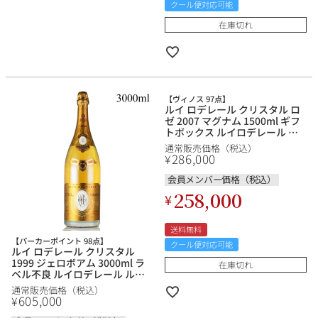
クール便対応可能
在庫切れ
【ヴィノス 97点】
ルイ ロデレール クリスタル ロ
ゼ 2007 マグナム 1500ml ギフ
トボックス ルイロデレール ル
イ・ロデレール Louis
通常販売価格（税込）
Roederer Cristal Rose フラン
286,000
¥
ス シャンパン シャンパーニュ
会員メンバー価格（税込）
258,000
¥
送料無料
【パーカーポイント 98点】
クール便対応可能
ルイ ロデレール クリスタル
1999 ジェロボアム 3000ml ラ
在庫切れ
ベル不良 ルイロデレール ル
イ・ロデレール Louis
通常販売価格（税込）
Roederer Cristal フランス シャ
605,000
¥
ンパン シャンパーニュ【ol】