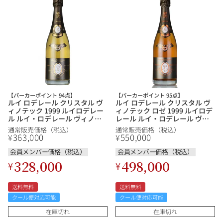
【パーカーポイント 94点】
【パーカーポイント 95点】
ルイ ロデレール クリスタル ヴ
ルイ ロデレール クリスタル ヴ
ィノテック 1999 ルイロデレー
ィノテック ロゼ 1999 ルイロデ
ル ルイ・ロデレール ヴィノテ
レール ルイ・ロデレール ヴィ
ーク Louis Roederer Cristal
ノテーク Louis Roederer
通常販売価格（税込）
通常販売価格（税込）
Vinotheque フランス シャンパ
Cristal Vinotheque Rose フラ
363,000
550,000
¥
¥
ン シャンパーニュ
ンス シャンパン シャンパーニ
ュ
会員メンバー価格（税込）
会員メンバー価格（税込）
328,000
498,000
¥
¥
送料無料
送料無料
クール便対応可能
クール便対応可能
在庫切れ
在庫切れ