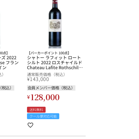
00点】
【パーカーポイント 100点】
 2022
シャトー ラフィット ロート
rose フラン
シルト 2022 ロスチャイルド
イン
Chateau Lafite Rothschild
フランス ボルドー 赤ワイン
込）
通常販売価格（税込）
¥
143,000
（税込）
会員メンバー価格（税込）
128,000
¥
送料無料
クール便対応可能