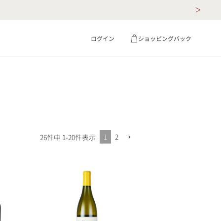
ログイン
ショッピングバック
ギフト
詳細検索
1
2
26
件中
1
-
20
件表示