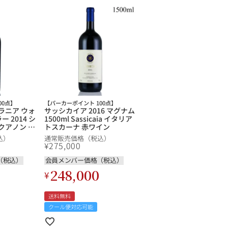
00点】
【パーカーポイント 100点】
ピラニア ウォ
サッシカイア 2016 マグナム
 2014 シ
1500ml Sassicaia イタリア
ンクアノン シ
トスカーナ 赤ワイン
ua Non
込）
通常販売価格（税込）
ance Syrah
¥
275,000
ォルニア 赤
（税込）
会員メンバー価格（税込）
248,000
¥
送料無料
クール便対応可能