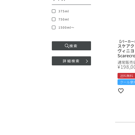
375ml
750ml
1500ml～
【パーカーポ
スケアク
検索
ヴィニヨン
Scarecr
Sauvi
詳細検索
通常販売
ォルニア
¥
198,0
送料無料
クール便