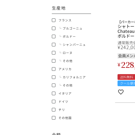
生産地
ショッピングガイド
フランス
【パーカーポ
シャトー 
└ ブルゴーニュ
Chatea
ボルドー
└ ボルドー
通常販売
└ シャンパーニュ
¥
242,0
└ ローヌ
銘柄から探す
会員メン
└ その他
228
¥
アメリカ
生産地から探す
送料無料
└ カリフォルニア
クール便
└ その他
種類で探す
イタリア
フランス
ドイツ
価格帯から探す
チリ
ボルドー
その他国
〜9,999円
お得な情報を受け取る
ローヌ
40,000円〜79,999円
金額