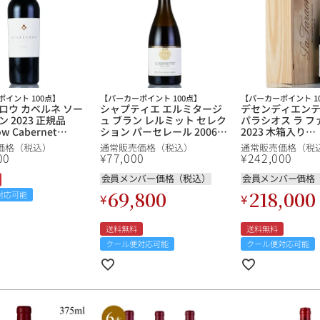
ルイ・ロデレール
サロン
イント 100点】
【パーカーポイント 100点】
【パーカーポイント 1
ロウ カベルネ ソー
シャプティエ エルミタージ
デセンディエンテ
 2023 正規品
ュ ブラン レルミット セレク
パラシオス ラ フ
ow Cabernet
ション パーセレール 2006
2023 木箱入り
gnon アメリカ カリフ
Chapoutier Ermitage Blanc
Descendientes 
価格（税込）
通常販売価格（税込）
通常販売価格（税
 赤ワイン 新入荷
l'Ermite フランス ローヌ 白
J.Palacios La F
00
¥
77,000
¥
242,000
ワイン 新入荷
イン 赤ワイン
会員メンバー価格（税込）
会員メンバー価格
69,800
218,000
対応可能
¥
¥
スクリーミング・
オーパス・ワン
イーグル
送料無料
送料無料
クール便対応可能
クール便対応可能