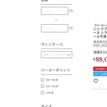
100,000円〜199,99
アメリカ
円
200,000円〜499,99
500,000円〜
〜
その他
【パーカーポ
円
シン クア
ーヌ シラ
ール不良 
イタリア
クアノン 
通常販売
Qua Non
ヴィンテージ
¥
99,00
Syrah
ニア 赤
会員メン
チリ
88,
¥
送料無料
パーカーポイント
クール便
90～94点
95～99点
100点
サイズ