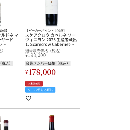
00点】
【パーカーポイント 100点】
ャルドネ マ
スケアクロウ カベルネ ソー
ンヤード
ヴィニヨン 2023 生産者蔵出
ン
し Scarecrow Cabernet
cassin
Sauvignon アメリカ カリフ
込）
通常販売価格（税込）
リカ カリフォ
ォルニア 赤ワイン 新入荷
¥
198,000
新入荷
（税込）
会員メンバー価格（税込）
178,000
¥
送料無料
クール便対応可能