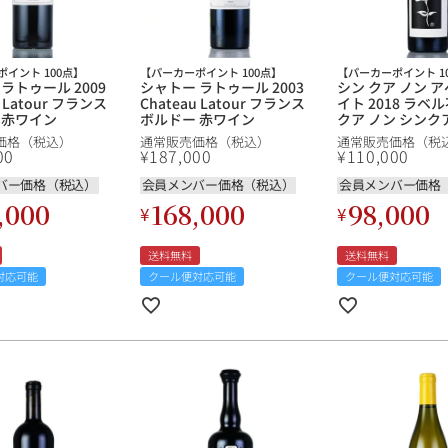
ギフトラッピング
イント 100点】
【パーカーポイント 100点】
【パーカーポイント 1
ラトゥール 2009
シャトー ラトゥール 2003
シン クア ノン 
u Latour フランス
Chateau Latour フランス
イト 2018 ラベ
 赤ワイン
ボルドー 赤ワイン
クア ノン シンク
クアノン Sine Qu
価格（税込）
通常販売価格（税込）
通常販売価格（税
Aperta White
00
¥
187,000
¥
110,000
フォルニア 白ワ
バー価格（税込）
会員メンバー価格（税込）
会員メンバー価格
,000
168,000
98,000
¥
¥
送料無料
送料無料
対応可能
クール便対応可能
クール便対応可能
ブルゴーニュ
赤ワイン
白ワイン
シャンパーニュ
10,000円〜39,999円
スパークリング
ロゼワイン
その他
80,000円〜99,999円
メルマガ
LINE