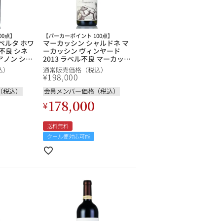
00点】
【パーカーポイント 100点】
アペルタ ホワ
マーカッシン シャルドネ マ
ル不良 シネ
ーカッシン ヴィンヤード
アノン シネ
2013 ラベル不良 マーカッサ
a Non
ン Chardonnay Marcassin
込）
通常販売価格（税込）
 アメリカ カリ
Vineyard アメリカ カリフォ
¥
198,000
イン 新入荷
ルニア 白ワイン 新入荷
（税込）
会員メンバー価格（税込）
178,000
¥
送料無料
クール便対応可能