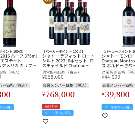
イント 100点】
【パーカーポイント 100点】
【パーカーポイント 1
016 ハーフ 375ml
シャトー ラフィット ロート
シャトー モンローズ
 エステート
シルト 2022 [6本セット] ロ
Chateau Mont
us アメリカ カリフォ
スチャイルド Chateau
ス ボルドー 赤ワ
赤ワイン
Lafite Rothschild フランス
価格（税込）
通常販売価格（税込）
通常販売価格（税
ボルドー 赤ワイン
0
¥
858,000
¥
44,000
バー価格（税込）
会員メンバー価格（税込）
会員メンバー価格
800
768,000
39,800
¥
¥
送料無料
対応可能
クール便対応可能
クール便対応可能