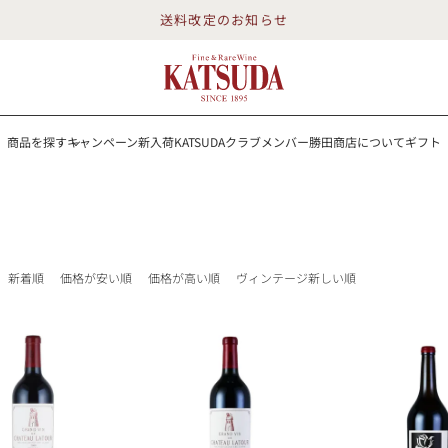
送料改定のお知らせ
商品を探す
キャンペーン
新入荷
KATSUDAクラブメンバー
勝田商店について
ギフト
送料改定のお知らせ
を探す
キャンペーン
新入荷
KATSUDAクラブメンバー
勝田商店について
イン
白ワイン
スパークリング
ロゼワイン
RP100点
新着順
価格が安い順
価格が高い順
ヴィンテージ新しい順
詳細検索する
勝田商店について