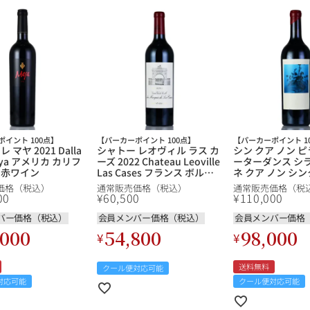
イント 100点】
【パーカーポイント 100点】
【パーカーポイント 1
 マヤ 2021 Dalla
シャトー レオヴィル ラス カ
シン クア ノン 
Maya アメリカ カリフ
ーズ 2022 Chateau Leoville
ーターダンス シラー
 赤ワイン
Las Cases フランス ボルド
ネ クア ノン シ
ー 赤ワイン
ネクアノン Sine Q
価格（税込）
通常販売価格（税込）
通常販売価格（税
Piranha Waterd
00
¥
60,500
¥
110,000
アメリカ カリフ
ワイン 新入荷
バー価格（税込）
会員メンバー価格（税込）
会員メンバー価格
,000
54,800
98,000
¥
¥
送料無料
クール便対応可能
対応可能
クール便対応可能