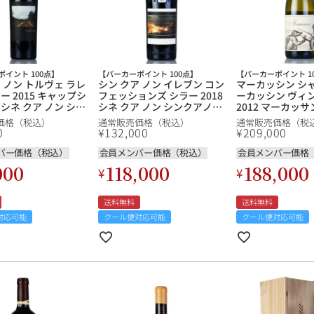
ワインセット
ルロワ
DRC
9円
カリフォルニア
9円
お問い合わせ
イント 100点】
【パーカーポイント 100点】
【パーカーポイント 1
 ノン トルヴェ ラレ
シン クア ノン イレブン コン
マーカッシン シ
ー 2015 キャップシ
フェッションズ シラー 2018
ーカッシン ヴィ
シネ クア ノン シン
シネ クア ノン シンクアノン
2012 マーカッサ
ドイツ
シネクアノン Sine
シネクアノン Sine Qua Non
Chardonnay Mar
価格（税込）
通常販売価格（税込）
通常販売価格（税
 Trouver LArene
Eleven Confessions Syrah
Vineyard アメ
0
¥
132,000
¥
209,000
 アメリカ カリフォル
アメリカ カリフォルニア 赤
ルニア 白ワイン 
ワイン 新入荷
ワイン 新入荷
バー価格（税込）
会員メンバー価格（税込）
会員メンバー価格
その他国
000
118,000
188,000
¥
¥
ラフィット
ペトリュス
送料無料
送料無料
対応可能
クール便対応可能
クール便対応可能