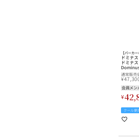
【パーカーポ
ドミナス 2
ドミナス
Domin
ルニア 
通常販売
¥
47,30
会員メン
42,
¥
クール便