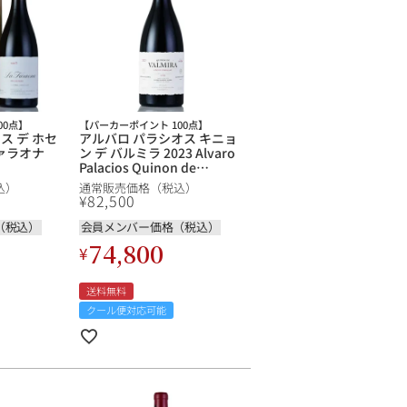
00点】
【パーカーポイント 100点】
ス デ ホセ
アルバロ パラシオス キニョ
ァラオナ
ン デ バルミラ 2023 Alvaro
Palacios Quinon de
de
Valmira スペイン 赤ワイン
込）
通常販売価格（税込）
araona スペ
¥
82,500
（税込）
会員メンバー価格（税込）
74,800
¥
送料無料
クール便対応可能